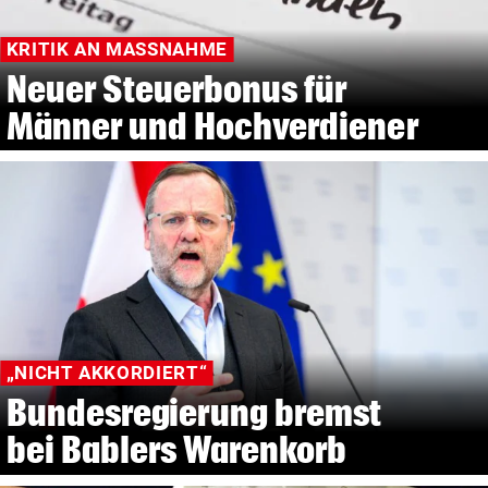
KRITIK AN MASSNAHME
Neuer Steuerbonus für
Männer und Hochverdiener
„NICHT AKKORDIERT“
Bundesregierung bremst
bei Bablers Warenkorb