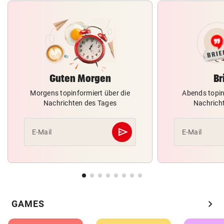
Guten Morgen
Br
Morgens topinformiert über die
Abends topin
Nachrichten des Tages
Nachrich
send
E-Mail
E-Mail
Abschicken
chevron_right
GAMES