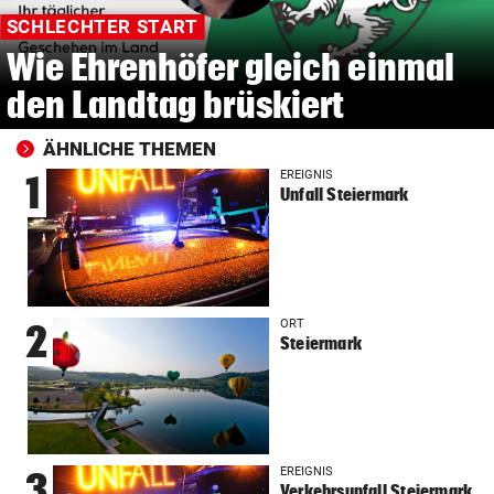
SCHLECHTER START
Wie Ehrenhöfer gleich einmal
den Landtag brüskiert
ÄHNLICHE THEMEN
EREIGNIS
1
Unfall Steiermark
ORT
2
Steiermark
EREIGNIS
3
Verkehrsunfall Steiermark