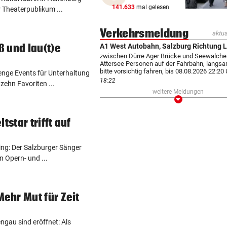
141.633
mal gelesen
Theaterpublikum ...
Dreijähriger Bub wurde aus
heißem Auto gerettet
Verkehrsmeldung
aktua
 und lau(t)e
A1 West Autobahn, Salzburg Richtung L
ZANK WÄHREND FERIEN
vor 
zwischen Dürre Ager Brücke und Seewalch
Geschwister: Warum jetzt so 
Attersee Personen auf der Fahrbahn, langsa
die Fetzen fliegen
bitte vorsichtig fahren, bis 08.08.2026 22:20 
nge Events für Unterhaltung
18:22
zehn Favoriten ...
weitere Meldungen
JUGENDLICHE ALS OPFER
vor 
Aufklappen
Penisbilder verschickt: So
reagierten die Vereine
tstar trifft auf
ABER KEIN MORDVERSUCH
vor 
ing: Der Salzburger Sänger
Messerstecher muss für zwe
n Opern- und ...
Jahre ins Gefängnis
ehr Mut für Zeit
gau sind eröffnet: Als