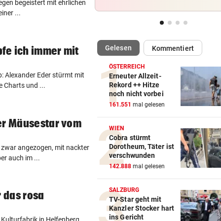
Regen begeistert mit ehrlichen
Druck kennt die SV Ried derz
iner ...
einzig vom Klo
LANGEWEILE ALS MOTIV
vor 1
(ausgewählt)
Gelesen
fe ich immer mit
Kommentiert
Jugendbande machte auch v
Gotteshaus nicht Halt
ÖSTERREICH
: Alexander Eder stürmt mit
Erneuter Allzeit-
NEUN GROSSE PREISE
vor 1
Rekord ++ Hitze
e Charts und ...
noch nicht vorbei
Gewinnspiel zum Linzer „Kr
161.551
mal gelesen
Fest 2026
er Mäusestar vom
WIEN
2. LIGA – 2. RUNDE
vor 2
Cobra stürmt
3:0! Absteiger BW Linz schie
Dorotheum, Täter ist
 zwar angezogen, mit nackter
Wacker Innsbruck ab
verschwunden
er auch im ...
142.888
mal gelesen
FUSSBALL-FANS FEIERN
vor 
Hochgefühle dank Comebac
SALZBURG
r das rosa
eines Kult-Sponsors
TV-Star geht mit
Kanzler Stocker hart
ins Gericht
Kulturfabrik in Helfenberg
SCHLÜSSEL IM PKW
vor 