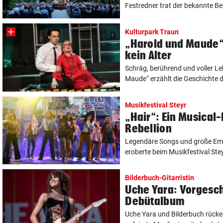
Festredner trat der bekannte Bes
Kulturpark Traun
„Harold und Maude“:
kein Alter
Schräg, berührend und voller L
Maude“ erzählt die Geschichte de
Musikfestival Steyr
„Hair“: Ein Musical-
Rebellion
Legendäre Songs und große Emo
eroberte beim Musikfestival Stey
Bilderbuch-Gitarristin
Uche Yara: Vorgesc
Debütalbum
Uche Yara und Bilderbuch rück