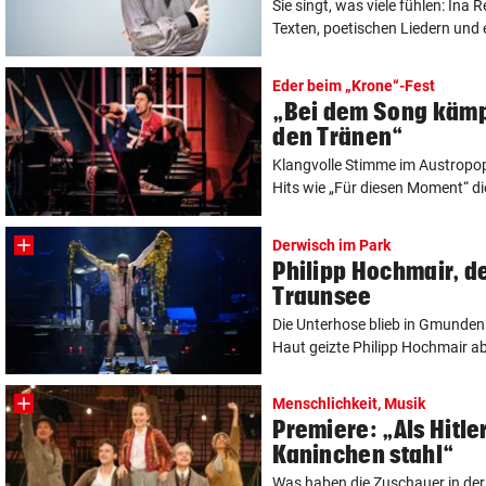
Sie singt, was viele fühlen: Ina 
Texten, poetischen Liedern und e
Eder beim „Krone“-Fest
„Bei dem Song kämp
den Tränen“
Klangvolle Stimme im Austropop
Hits wie „Für diesen Moment“ di
Derwisch im Park
Philipp Hochmair, d
Traunsee
Die Unterhose blieb in Gmunden
Haut geizte Philipp Hochmair ab
Menschlichkeit, Musik
Premiere: „Als Hitle
Kaninchen stahl“
Was haben die Zuschauer in der 