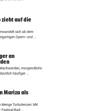
zieht auf die
erwandelt sich ab dem
igartigen Opern- und ...
ger an
iden
s Wachwerden, morgendliche
utlich häufiger ...
in Mariza als
e Menge Turbulenzen: Mit
 Festival Bad ...