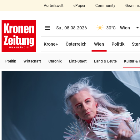
Vorteilswelt
ePaper
Community
Gewinns
close
Schließen
menu
Menü aufklappen
Sa., 08.08.2026
30°C
Wien
Abonnieren
(ausgewählt)
Krone+
Österreich
Wien
Politik
Star
account_circle
arrow_right
Anmelden
Politik
Wirtschaft
Chronik
Linz-Stadt
Land & Leute
Kultur & F
pin_drop
arrow_right
Bundesland auswäh
Wien
bookmark
Merkliste
Suchbegriff
search
eingeben