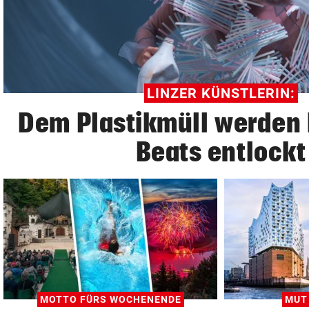
© Krone Multimedia GmbH & Co KG 2026
Muthgasse 2, 1190 Wien
LINZER KÜNSTLERIN:
Dem Plastikmüll werden
Beats entlockt
MOTTO FÜRS WOCHENENDE
MUT