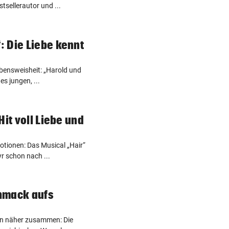
tsellerautor und ...
 Die Liebe kennt
ebensweisheit: „Harold und
s jungen, ...
Hit voll Liebe und
tionen: Das Musical „Hair“
r schon nach ...
hmack aufs
en näher zusammen: Die