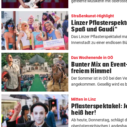
gefeierte Musikerin mit oberöste
Straßenkunst-Highlight
Linzer Pflasterspekt
Spaß und Gaudi“
Das Linzer Pflasterspektakel m
Innenstadt zu einer endlosen Bü
Das Wochenende in OÖ
Bunter Mix an Event
freiem Himmel
Der Sommer ist in OÖ bei den V
angekommen. Gesellig wird es be
Mitten in Linz
Pflasterspektakel: J
heiß her!
Ab heute, Donnerstag, schlägt 
oberösterreichischen Landesha