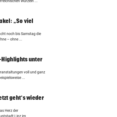
rreichischen Wurzeln ...
akel: „So viel
acht noch bis Samstag die
hne – ohne ...
-Highlights unter
eranstaltungen voll und ganz
ispielsweise ...
etzt geht‘s wieder
das Herz der
uptstadt Linz im