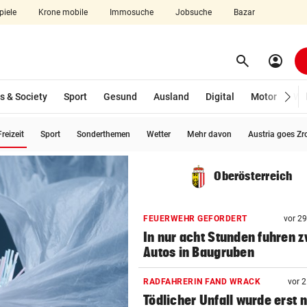
piele
Krone mobile
Immosuche
Jobsuche
Bazar
search
account_circle
Menü aufklappen
Suchen
s & Society
Sport
Gesund
Ausland
Digital
Motor
Wir
(ausgewählt)
reizeit
Sport
Sonderthemen
Wetter
Mehr davon
Austria goes Zr
len
Oberösterreich
FEUERWEHR GEFORDERT
vor 2
In nur acht Stunden fuhren z
Autos in Baugruben
RADFAHRERIN FAND WRACK
vor 
Tödlicher Unfall wurde erst 