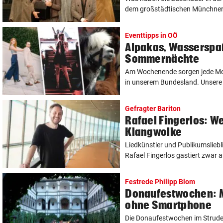
dem großstädtischen Münchner 
Eventtipps in OÖ
Alpakas, Wasserspaß
Sommernächte
Am Wochenende sorgen jede Me
in unserem Bundesland. Unsere 
Gefragter Bariton
Rafael Fingerlos: Wel
Klangwolke
Liedkünstler und Publikumsliebl
Rafael Fingerlos gastiert zwar a
Festrede Philipp Blom
Donaufestwochen: M
ohne Smartphone
Die Donaufestwochen im Struden