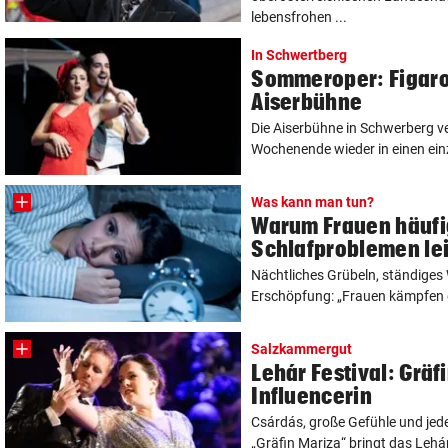
lebensfrohen ...
In Schwertberg
Sommeroper: Figaro 
Aiserbühne
Die Aiserbühne in Schwerberg v
Wochenende wieder in einen einz
Was kann man tun?
Warum Frauen häufi
Schlafproblemen le
Nächtliches Grübeln, ständige
Erschöpfung: „Frauen kämpfen de
Salzkammergut
Lehár Festival: Gräf
Influencerin
Csárdás, große Gefühle und jed
„Gräfin Mariza“ bringt das Lehár