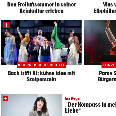
Den Freiluftsommer in seiner
Was v
Reinkultur erleben
Elbphilha
DER PREIS DER FREIHEIT
KONZE
Bach trifft KI: kühne Idee mit
Parov S
Stolperstein
Bürger
Ina Regen
„Der Kompass in mei
Liebe“