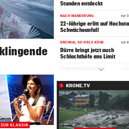
Stunden entdeckt
NACH WANDERUNG
vor 
22-Jährige erlitt auf Hochst
Schwächeanfall
DREIMAL SO VIELE KÜHE
vor 
 klingende
Dürre bringt jetzt auch
Schlachthöfe ans Limit
FAHRERIN SAH FLAMMEN
vor 
Feuerwerkskörper setzt tro
Wiese in Brand
KRONE.TV
AUF DER AUTOBAHN
vor 
26-Jähriger überschlug sich
Kleintransporter
TELEFON LÄUFT HEISS
vor 
 ZUR KLASSIK