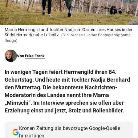
© Krone Multimedia GmbH & Co KG 2026
Muthgasse 2, 1190 Wien
Mama Hermengild und Tochter Nadja im Garten ihres Hauses in der
Südsteiermark nahe Leibnitz.
(Bild: Michaela Lorber Photography &amp;
Design)
Von
Euke Frank
In wenigen Tagen feiert Hermengild ihren 84.
Geburtstag. Und heute mit Tochter Nadja Bernhard
den Muttertag. Die bekannteste Nachrichten-
Moderatorin des Landes nennt ihre Mama
„Mimschi“. Im Interview sprechen sie offen über
Erziehung einst und jetzt, Stolz und Rollenbilder.
Kronen Zeitung als bevorzugte Google-Quelle
hinzufügen