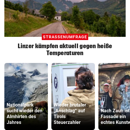
STRASSENUMFRAGE
Linzer kämpfen aktuell gegen heiße
Temperaturen
Nationalpark
Wieder brutaler
sucht wieder den
„Anschlag“ auf
Nach Zaun ist 
Almhirten des
Tirols
Fassade ein
Jahres
Steuerzahler
echtes Kunst