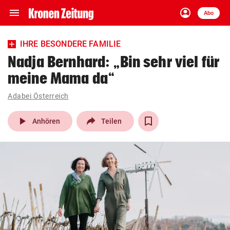
menu
account_circle
Navigation
Anmelden
Abo
close
Schließen
ein-/ausklappen
IHRE BESONDERE FAMILIE
Abonnieren
Nadja Bernhard: „Bin sehr viel für
meine Mama da“
account_circle
arrow_right
Anmelden
Adabei Österreich
pin_drop
arrow_right
Bundesland auswäh
Wien
play_arrow
Anhören
Teilen
bookmark
Merkliste
Suchbegriff
search
eingeben