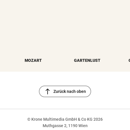
MOZART
GARTENLUST
north
Zurück nach oben
© Krone Multimedia GmbH & Co KG 2026
Muthgasse 2, 1190 Wien