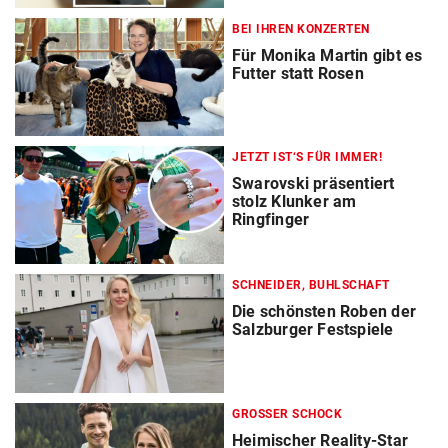
BEI IHREN KONZERTEN
Für Monika Martin gibt es
Futter statt Rosen
JETZT IST‘S FÜR IMMER!
Swarovski präsentiert
stolz Klunker am
Ringfinger
SCHNEIDER, BUHLSCHAFT
Die schönsten Roben der
Salzburger Festspiele
GROSSER SCHOCK
Heimischer Reality-Star