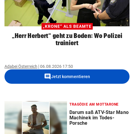
„KRONE“ ALS BEAMTE
„Herr Herbert“ geht zu Boden: Wo Polizei
trainiert
Adabei Österreich
06.08.2026 17:50
comment
Jetzt kommentieren
TRAGÖDIE AM MOTTARONE
Darum saß ATV-Star Mano
Machinek im Todes-
Porsche