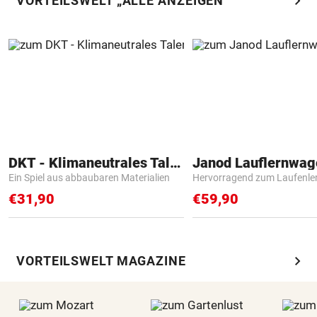
chevron_right
VORTEILSWELT „ALLE ANZEIGEN“
DKT - Klimaneutrales Talent
Janod Lauflernwa
Ein Spiel aus abbaubaren Materialien
Hervorragend zum Laufenle
€31,90
€59,90
chevron_right
VORTEILSWELT MAGAZINE