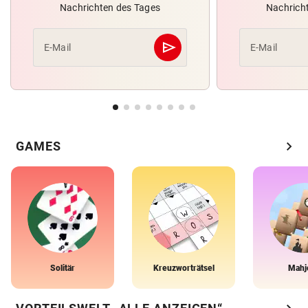
Nachrichten des Tages
Nachrich
send
E-Mail
E-Mail
Abschicken
chevron_right
GAMES
Solitär
Kreuzworträtsel
Mahj