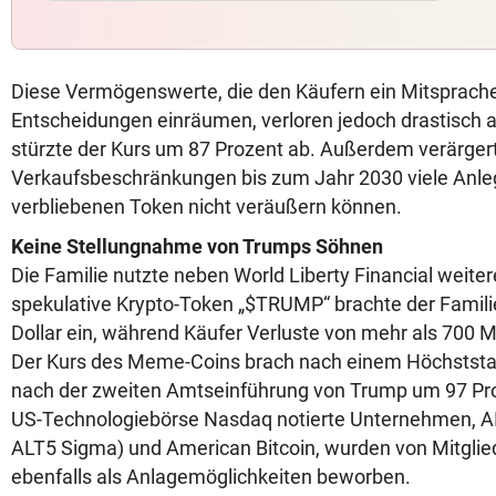
Diese Vermögenswerte, die den Käufern ein Mitsprach
Entscheidungen einräumen, verloren jedoch drastisch an
stürzte der Kurs um 87 Prozent ab. Außerdem verärger
Verkaufsbeschränkungen bis zum Jahr 2030 viele Anlege
verbliebenen Token nicht veräußern können.
Keine Stellungnahme von Trumps Söhnen
Die Familie nutzte neben World Liberty Financial weiter
spekulative Krypto-Token „$TRUMP“ brachte der Familie
Dollar ein, während Käufer Verluste von mehr als 700 Mil
Der Kurs des Meme-Coins brach nach einem Höchstst
nach der zweiten Amtseinführung von Trump um 97 Pro
US-Technologiebörse Nasdaq notierte Unternehmen, AI 
ALT5 Sigma) und American Bitcoin, wurden von Mitglie
ebenfalls als Anlagemöglichkeiten beworben.