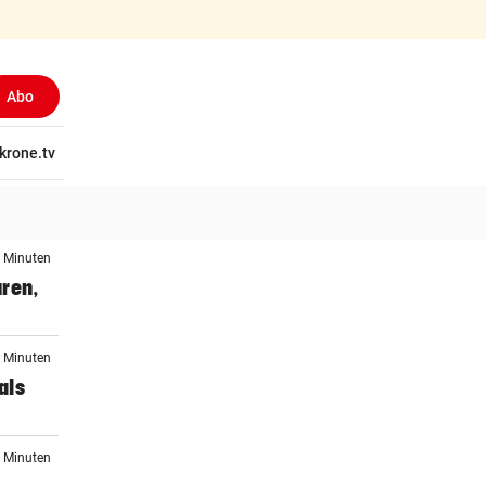
Abo
tschaft
krone.tv
Wissen
Gericht
Kolumnen
Freizeit
Reise
Ti
8 Minuten
ren,
4 Minuten
als
4 Minuten