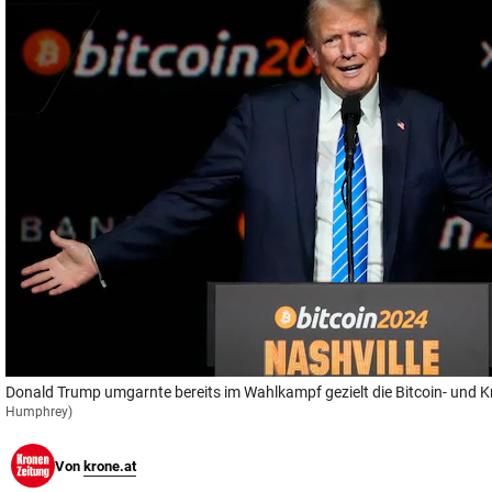
© Krone Multimedia GmbH & Co KG 2026
Muthgasse 2, 1190 Wien
Donald Trump umgarnte bereits im Wahlkampf gezielt die Bitcoin- und K
Humphrey)
Von
krone.at