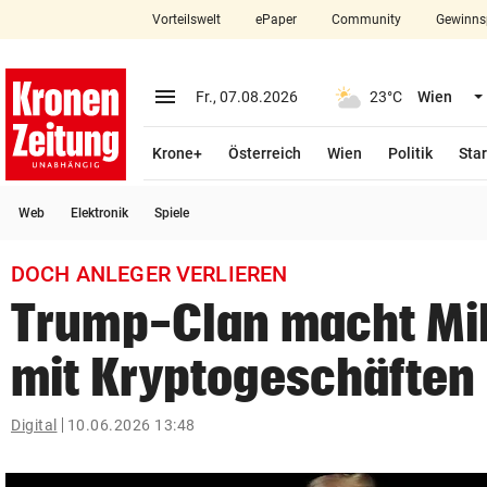
Vorteilswelt
ePaper
Community
Gewinns
close
Schließen
menu
Menü aufklappen
Fr., 07.08.2026
23°C
Wien
Abonnieren
Krone+
Österreich
Wien
Politik
Star
account_circle
arrow_right
Anmelden
Web
Elektronik
Spiele
pin_drop
arrow_right
Bundesland auswäh
Wien
DOCH ANLEGER VERLIEREN
bookmark
Merkliste
Trump-Clan macht Mil
mit Kryptogeschäften
Suchbegriff
search
eingeben
Digital
10.06.2026 13:48