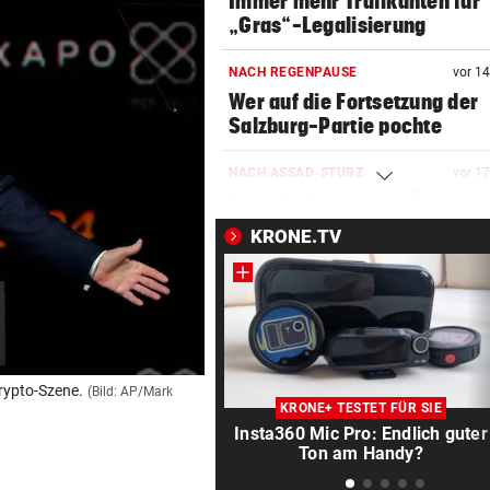
Immer mehr Trafikanten für
„Gras“-Legalisierung
NACH REGENPAUSE
vor 1
Wer auf die Fortsetzung der
Salzburg-Partie pochte
NACH ASSAD-STURZ
vor 1
Syrer bekommen in Österrei
nun seltener Asyl
KRONE.TV
MORD IN LANGENZERSDORF
vor 2
Online-Flirt getötet: 18-Jähr
geständig
RIVALE GEHT LEER AUS
vor 2
rypto-Szene.
(Bild: AP/Mark
Hammer-Wechsel bestätigt: 
KRONE+ TESTET FÜR SIE
will zu Barcelona!“
Insta360 Mic Pro: Endlich guter
Ton am Handy?
OFFENE WORTE ÜBER SOHN
vor 3