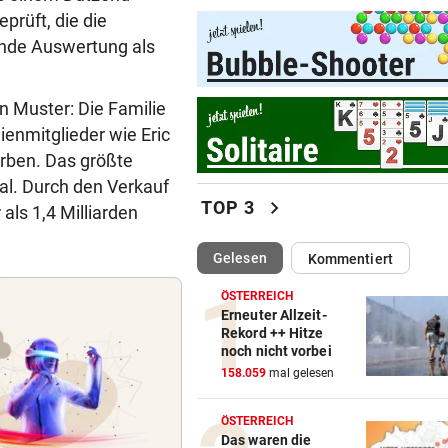
rüft, die die
Vermisstes Kätzchen-Quartet
ende Auswertung als
wieder vereint
KLIMA UND KRAFTWERK
vor ein
n Muster: Die Familie
Zu wenig Wasser: Kanu-Pion
ienmitglieder wie Eric
erhebt Vorwürfe
arben. Das größte
STRAFTÄTER RASTETE AUS
vor ein
ial. Durch den Verkauf
chevron_right
TOP 3
Bei Abschiebeversuch mit H
ls 1,4 Milliarden
Ansteckung gedroht
(ausgewählt)
Gelesen
Kommentiert
GAK-TRAINER BRENNT:
vor ein
ÖSTERREICH
„Wir wollen unsere Heimseri
Erneuter Allzeit-
ausbauen, egal wie!“
Rekord ++ Hitze
noch nicht vorbei
„NIX DAMIT ZU TUN“
vor ein
158.059
mal gelesen
Tiroler WK-Chefin wegen
Kündigung vor Gericht
ÖSTERREICH
Das waren die