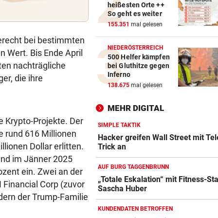
heißesten Orte ++
„BESTES GESCHENK“
vor ein
So geht es weiter
Meryl Streep singt Geri Halli
155.351
mal gelesen
süßes Ständchen
erecht bei bestimmten
NIEDERÖSTERREICH
NACH HARTEM KAMPF
vor ein
 Wert. Bis Ende April
500 Helfer kämpfen
Erstmals seit April: Schwärzl
ten nachträgliche
bei Gluthitze gegen
Viertelfinale
Inferno
r, die ihre
138.675
mal gelesen
NACH RIESENSKANDAL
vor 
Gift in Babymilch: Ermittlun
MEHR DIGITAL
auch in Österreich
e Krypto-Projekte. Der
SIMPLE TAKTIK
 rund 616 Millionen
Hacker greifen Wall Street mit Tel
lionen Dollar erlitten.
Trick an
and im Jänner 2025
AUF BURG TAGGENBRUNN
zent ein. Zwei an der
„Totale Eskalation“ mit Fitness-St
Financial Corp (zuvor
Sascha Huber
Amazon-Kindle Vergleich
dern der Trump-Familie
ZUM VERGLEICH
KUNDENDATEN BETROFFEN