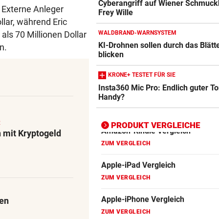
Cyberangriff auf Wiener Schmuck
Apple-iPad Vergleich
. Externe Anleger
Frey Wille
ZUM VERGLEICH
llar, während Eric
WALDBRAND-WARNSYSTEM
ls 70 Millionen Dollar
Apple-iPhone Vergleich
KI-Drohnen sollen durch das Blätt
n.
ZUM VERGLEICH
blicken
Apple Macbook Vergleich
KRONE+ TESTET FÜR SIE
Insta360 Mic Pro: Endlich guter T
ZUM VERGLEICH
Handy?
Bluetooth Lautsprecher Vergleich
ZUM VERGLEICH
R
PRODUKT VERGLEICHE
 mit Kryptogeld
DSL Speedtest
ZUM VERGLEICH
Fernseher Vergleich
ZUM VERGLEICH
ten
Fritz Repeater Vergleich