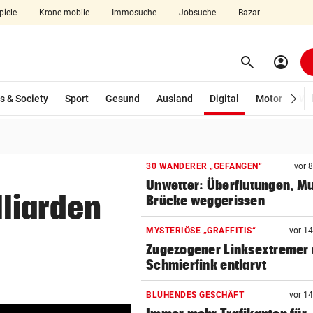
piele
Krone mobile
Immosuche
Jobsuche
Bazar
search
account_circle
Menü aufklappen
Suchen
(ausgewählt)
s & Society
Sport
Gesund
Ausland
Digital
Motor
Wir
len
30 WANDERER „GEFANGEN“
vor 
Unwetter: Überflutungen, Mu
liarden
Brücke weggerissen
MYSTERIÖSE „GRAFFITIS“
vor 1
Zugezogener Linksextremer 
Schmierfink entlarvt
BLÜHENDES GESCHÄFT
vor 1