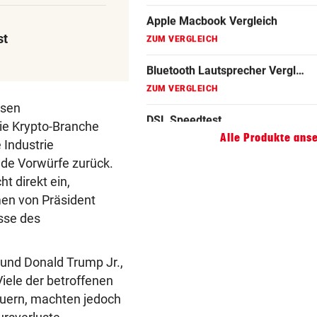
ZUM VERGLEICH
Gaming Laptop Vergleich
st
ZUM VERGLEICH
Grafikkarten Vergleich
ZUM VERGLEICH
osen
die Krypto-Branche
Alle Produkte ans
e Industrie
de Vorwürfe zurück.
t direkt ein,
men von Präsident
sse des
 und Donald Trump Jr.,
Viele der betroffenen
auern, machten jedoch