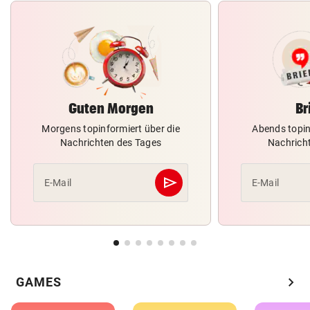
Guten Morgen
Br
Morgens topinformiert über die
Abends topin
Nachrichten des Tages
Nachrich
send
E-Mail
E-Mail
Abschicken
chevron_right
GAMES