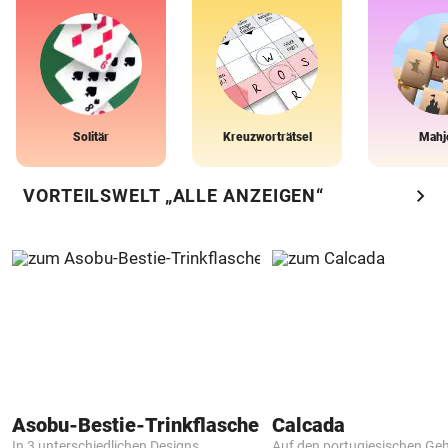
Solitär
Kreuzworträtsel
Mahj
chevron_right
VORTEILSWELT „ALLE ANZEIGEN“
Asobu-Bestie-Trinkflasche
Calcada
In 3 unterschiedlichen Designs
Auf den portugiesischen G