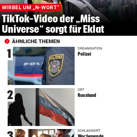
WIRBEL UM „N-WORT“
TikTok-Video der „Miss
Universe“ sorgt für Eklat
ÄHNLICHE THEMEN
ORGANISATION
1
Polizei
ORT
2
Russland
SCHLAGWORT
3
Wochenende