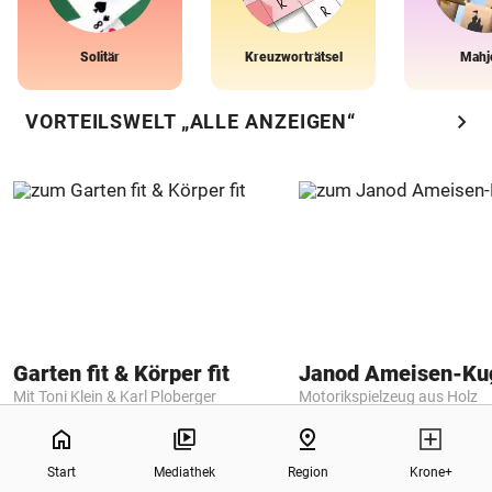
Solitär
Kreuzworträtsel
Mahj
chevron_right
VORTEILSWELT „ALLE ANZEIGEN“
Garten fit & Körper fit
Janod Ameisen-Ku
Mit Toni Klein & Karl Ploberger
Motorikspielzeug aus Holz
0%
€19,99
€29,90
home
pin_drop
Start
Mediathek
Region
Krone+