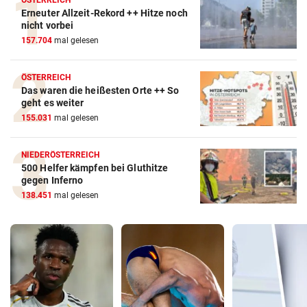
ÖSTERREICH
Erneuter Allzeit-Rekord ++ Hitze noch
nicht vorbei
157.704
mal gelesen
ÖSTERREICH
Das waren die heißesten Orte ++ So
geht es weiter
155.031
mal gelesen
NIEDERÖSTERREICH
500 Helfer kämpfen bei Gluthitze
gegen Inferno
138.451
mal gelesen