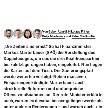
© Krone Multimedia GmbH & Co KG 2026
Muthgasse 2, 1190 Wien
Von
Gabor Agardi
,
Nikolaus Frings
,
Petja Mladenova
und
Peter Stadlmüller
„Die Zeiten sind ernst.“ So hat Finanzminister
Markus Marterbauer (SPÖ) die Vorstellung des
Doppelbudgets, um das die drei Koalitionspartner
bis zuletzt gerungen haben, eingeleitet. Nun liegen
die Karten auf dem Tisch. Der Sanierungspfad
werde weiterhin verfolgt. Neben massiven
Einsparungen kündigte Marterbauer auch
strukturelle Reformen und umfangreiche
Offensivmaßnahmen an. Der rote Minister erklärte
auch, warum es diesmal besser gelingen werde als
unter anderen Regierungen – und warum auch „ein