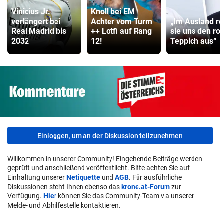
Vinicius Jr.
Knoll bei EM
verlängert bei
Achter vom Turm
„Im Ausland r
Real Madrid bis
++ Lotfi auf Rang
sie uns den r
2032
12!
Teppich aus“
Einloggen, um an der Diskussion teilzunehmen
Willkommen in unserer Community! Eingehende Beiträge werden
geprüft und anschließend veröffentlicht. Bitte achten Sie auf
Einhaltung unserer
Netiquette
und
AGB
. Für ausführliche
Diskussionen steht Ihnen ebenso das
krone.at-Forum
zur
Verfügung.
Hier
können Sie das Community-Team via unserer
Melde- und Abhilfestelle kontaktieren.