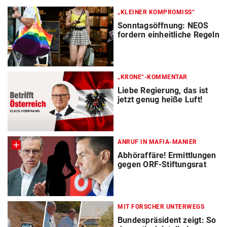
„KLEINER KOMPROMISS“
Sonntagsöffnung: NEOS
fordern einheitliche Regeln
„KRONE“-KOMMENTAR
Liebe Regierung, das ist
jetzt genug heiße Luft!
ANRUF IN MAFIA-MANIER
Abhöraffäre! Ermittlungen
gegen ORF-Stiftungsrat
MIT FORSCHER UNTERWEGS
Bundespräsident zeigt: So