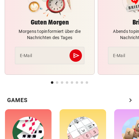
Guten Morgen
Br
Morgens topinformiert über die
Abends topin
Nachrichten des Tages
Nachrich
send
E-Mail
E-Mail
Abschicken
chevron_right
GAMES