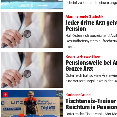
scheint zu kippen. In einem ung
Alarmierende Statistik
Jeder dritte Arzt ge
Pension
Hat Österreich ausreichend Ärz
Gesundheitssystem aufrechtzuer
meint ...
Krone.tv-News-Show
Pensionswelle bei Ä
Grazer Arzt
Österreich hat so viele Ärzte wi
eine Versorgungslücke: In den 
Kurioser Grund
Tischtennis-Trainer
Reichtum in Pensio
Österreichs Tischtennis-Abo-Me