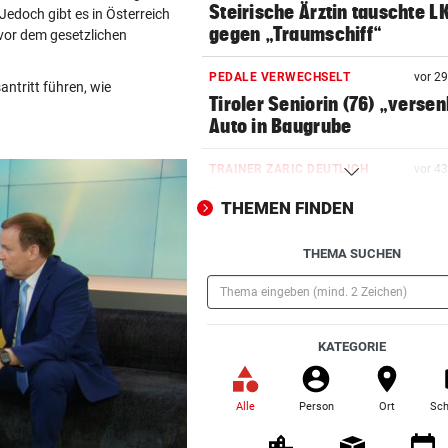
Steirische Ärztin tauschte L
Jedoch gibt es in Österreich
gegen „Traumschiff“
vor dem gesetzlichen
PEDALE VERWECHSELT
vor 2
ntritt führen, wie
Tiroler Seniorin (76) „verse
Auto in Baugrube
TRAINER ZARIC DEUTLICH
vor 4
Trotz 3:1 gegen WSG bleibt
THEMEN FINDEN
Altachern ein Problem
THEMA SUCHEN
FÄHIGKEITEN BEDENKLICH
vor ein
Sorge um Sicherheit: OpenA
muss neue KI einhegen
(Pflichtfeld)
KATEGORIE
WARTEN AUF DEN SIEG?
vor ein
GAK-Heimstart: „Qualität ist
ganz andere!“
Alle
Person
Ort
Sch
(ausgewählt)
500 STATT FÜNF EURO
vor ein