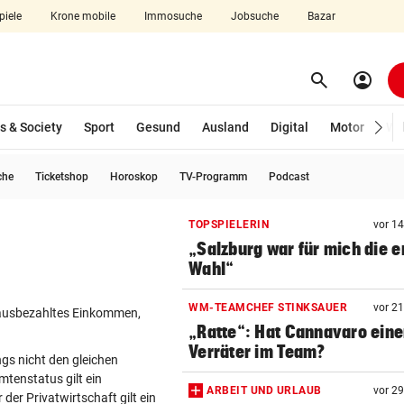
piele
Krone mobile
Immosuche
Jobsuche
Bazar
search
account_circle
Menü aufklappen
Suchen
s & Society
Sport
Gesund
Ausland
Digital
Motor
Wir
che
Ticketshop
Horoskop
TV-Programm
Podcast
len
TOPSPIELERIN
vor 1
„Salzburg war für mich die e
Wahl“
WM-TEAMCHEF STINKSAUER
vor 2
g ausbezahltes Einkommen,
„Ratte“: Hat Cannavaro ein
Verräter im Team?
ings nicht den gleichen
mtenstatus gilt ein
ARBEIT UND URLAUB
vor 2
der Privatwirtschaft gilt ein