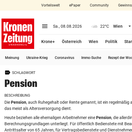
Vorteilswelt
ePaper
Community
Gewinns
close
Schließen
menu
Menü aufklappen
Sa., 08.08.2026
22°C
Wien
Abonnieren
Krone+
Österreich
Wien
Politik
Star
account_circle
arrow_right
Anmelden
Meinung
Ukraine-Krieg
Coronavirus
Immo-Suche
Rezept der Wo
pin_drop
arrow_right
Bundesland auswäh
Wien
SCHLAGWORT
bookmark
Merkliste
Pension
BESCHREIBUNG
Suchbegriff
search
Die
Pension
, auch Ruhegehalt oder Rente genannt, ist ein regelmäßi
eingeben
das meist als Altersversorgung dient.
Heute beziehen alle ehemaligen Arbeitnehmer eine
Pension
, die allerd
Berechnungsgrundlagen unterliegt. Für öffentlich Bedienstete mit Bea
Antrittsalter von 65 Jahren, für Vertragsbedienstete und Dienstnehmer 