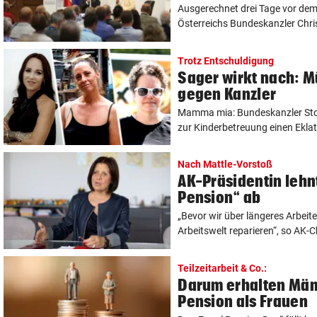
Ausgerechnet drei Tage vor dem
Österreichs Bundeskanzler Christ
Trotz Entschuldigung
Sager wirkt nach: M
gegen Kanzler
Mamma mia: Bundeskanzler Stoc
zur Kinderbetreuung einen Eklat.
Nach Mattle-Vorstoß
AK-Präsidentin lehnt
Pension“ ab
„Bevor wir über längeres Arbeite
Arbeitswelt reparieren“, so AK-Ch
Teilzeitarbeit & Co.:
Darum erhalten Män
Pension als Frauen