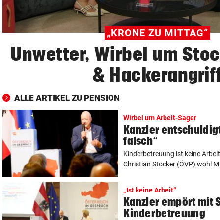
„KRONE ZU MITTAG“
Unwetter, Wirbel um Sto
& Hackerangrif
ALLE ARTIKEL ZU PENSION
Wirbel um Arbeit-Sager
Kanzler entschuldigt
falsch“
Kinderbetreuung ist keine Arbe
Christian Stocker (ÖVP) wohl Mil
„Ist keine Arbeit“
Kanzler empört mit 
Kinderbetreuung