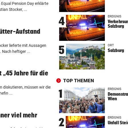
SKURRILES SPIEL
vor 
 Equal Pension Day erklärte
ian Stocker, ...
Zwangspause: „Seltsam! So
etwas kommt nie vor“
EREIGNIS
4
Verkehrsun
Salzburg
FLUCH DER KARIBIK
vor 
ütter-Aufstand
Rückschlag kam für „Captai
Colin“ im Zeitfahren
ker lieferte mit Aussagen
ORT
5
Salzburg
 Nach heftiger ...
UEFA BESTÄTIGT:
vor 
Verdächtige Zahlungen an
Infantino-Mitarbeiterin
 „45 Jahre für die
TOP THEMEN
HANDSCHRIFT VON PIG
vor 
n diskutieren, müssen wir die
Tirolerinnen für diverse Top
EREIGNIS
1
efin ...
Demonstrat
im ORF bestellt
Wien
GUTSCHEINE ZU GEWINNEN
vor 
ner viel mehr
Schicken Sie uns Ihr schöns
EREIGNIS
2
Katzenfoto!
Unfall Ste