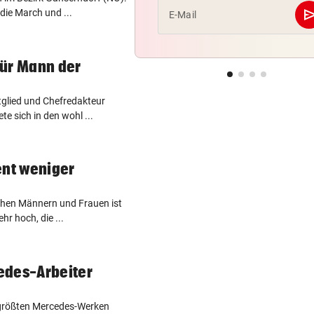
se
die March und ...
E-Mail
für Mann der
glied und Chefredakteur
 sich in den wohl ...
ent weniger
chen Männern und Frauen ist
hr hoch, die ...
edes-Arbeiter
 größten Mercedes-Werken