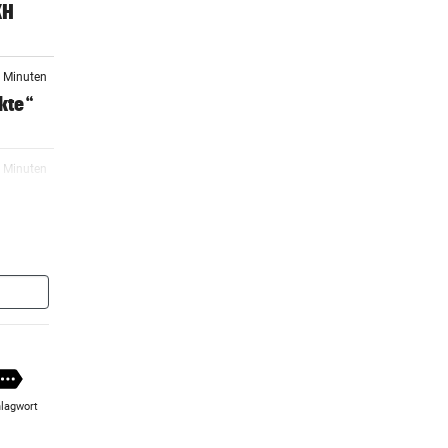
KH
9 Minuten
nkte“
3 Minuten
er Stunde
I
er Stunde
 eine
lagwort
er Stunde