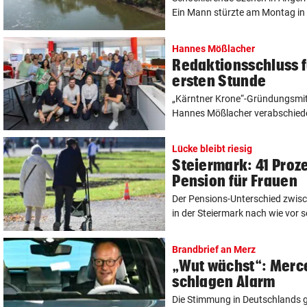
Ein Mann stürzte am Montag in 
Hannes Mößlacher
Redaktionsschluss 
ersten Stunde
„Kärntner Krone“-Gründungsmit
Hannes Mößlacher verabschiedete
Lücke bleibt riesig
Steiermark: 41 Proz
Pension für Frauen
Der Pensions-Unterschied zwis
in der Steiermark nach wie vor se
Brandbrief an Merz
„Wut wächst“: Merc
schlagen Alarm
Die Stimmung in Deutschlands