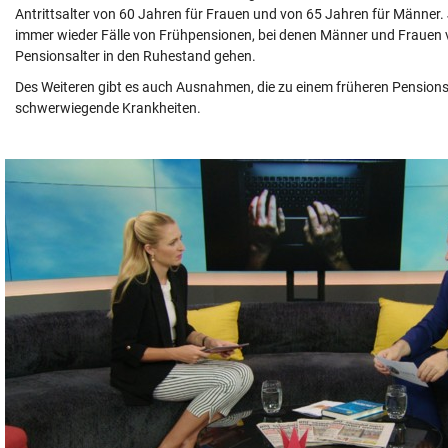
Antrittsalter von 60 Jahren für Frauen und von 65 Jahren für Männer. 
© Krone Multimedia GmbH & Co KG 2026
immer wieder Fälle von Frühpensionen, bei denen Männer und Frauen 
Muthgasse 2, 1190 Wien
Pensionsalter in den Ruhestand gehen.
Des Weiteren gibt es auch Ausnahmen, die zu einem früheren Pensionsa
schwerwiegende Krankheiten.