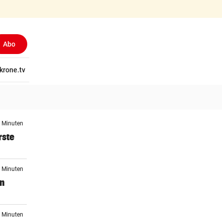
Abo
tschaft
krone.tv
Wissen
Gericht
Kolumnen
Freizeit
Reise
Ti
4 Minuten
rste
1 Minuten
en
9 Minuten