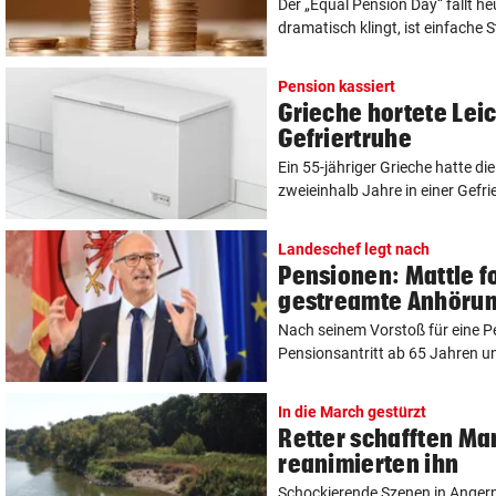
Der „Equal Pension Day“ fällt h
dramatisch klingt, ist einfache St
Pension kassiert
Grieche hortete Leic
Gefriertruhe
Ein 55-jähriger Grieche hatte di
zweieinhalb Jahre in einer Gefrie
Landeschef legt nach
Pensionen: Mattle fo
gestreamte Anhöru
Nach seinem Vorstoß für eine P
Pensionsantritt ab 65 Jahren u
In die March gestürzt
Retter schafften Ma
reanimierten ihn
Schockierende Szenen in Angern