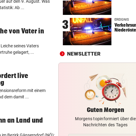
euer auf den 9. August. Was
NOCH IMMER OHNE PASS
vor 
atistik: Ab ...
GZSZ-Star Olivia über ihr Le
EREIGNIS
3
Österreich
Verkehrsun
he von Vater in
Niederöste
VORSCHLAG FÜR ROUTE
vor 
Land Salzburg hält dem S-Li
e Leiche seines Vaters
Bahn frei
rtruhe gelagert, ...
NEWSLETTER
POSSE UM ÖFB-CAMPUS
vor 
Wie Bezirksvorsteher Nevriv
rdert live
der MA 7 scheitert
ng
ensionsreform mit einem
nd dem damit ...
Guten Morgen
nn an Land und
Morgens topinformiert über die
Nachrichten des Tages
 im Bezirk Gänserndorf (NÖ):