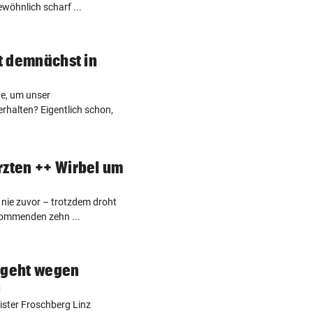
ewöhnlich scharf ...
ht demnächst in
te, um unser
halten? Eigentlich schon,
rzten ++ Wirbel um
e nie zuvor – trotzdem droht
kommenden zehn ...
 geht wegen
n
ister Froschberg Linz