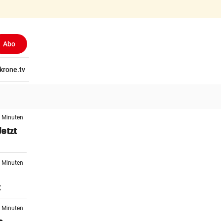
Abo
tschaft
krone.tv
Wissen
Gericht
Kolumnen
Freizeit
Reise
Ti
5 Minuten
etzt
2 Minuten
t
3 Minuten