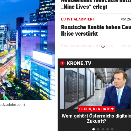
Neuseelands tödlichste Katz
„Nine Lives“ erlegt
EU IST ALARMIERT
vor 2
Russische Kanäle haben Ceu
Krise verstärkt
ÜBERRASCHENDER DÄMPFER
vor 3
Zverev schimpft nach Aus: 
schlechteste Match“
KRONE.TV
POLIZEI SUCHT ZEUGEN
vor 4
Bub (4) trieb regungslos im
Wasser – reanimiert!
TÜR VEREITELT ÜBERFALL
vor ein
stock.adobe.com)
Tollpatschiger Räuber muss
CLOUD, KI & DATEN:
sieben Jahre absitzen
Wem gehört Österreichs digital
Zukunft?
ABKOCH-EMPFEHLUNG
vor ein