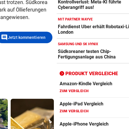
Kontrollverlust: Meta-KI führte
ust trotzen. Südkorea
Apple-iPad Vergleich
Cyberangriff aus!
ark auf Öllieferungen
ZUM VERGLEICH
 angewiesen.
MIT PARTNER WAYVE
Apple-iPhone Vergleich
Fahrdienst Uber erhält Robotaxi-L
ZUM VERGLEICH
London
comment
Jetzt kommentieren
Apple Macbook Vergleich
SAMSUNG UND SK HYNIX
Südkoreaner testen Chip-
ZUM VERGLEICH
Fertigungsanlage aus China
Bluetooth Lautsprecher Vergleich
ZUM VERGLEICH
PRODUKT VERGLEICHE
DSL Speedtest
ZUM VERGLEICH
Fernseher Vergleich
ZUM VERGLEICH
Fritz Repeater Vergleich