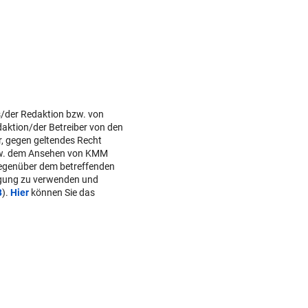
s/der Redaktion bzw. von
daktion/der Betreiber von den
r, gegen geltendes Recht
w. dem Ansehen von KMM
gegenüber dem betreffenden
lgung zu verwenden und
B
).
Hier
können Sie das