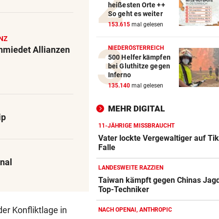
heißesten Orte ++
REKORDSOMMER IN Ö
vor 
So geht es weiter
Hitze, Brände, Unwetter:
153.615
mal gelesen
Einsatzkräfte gefordert!
NZ
NIEDERÖSTERREICH
hmiedet Allianzen
FITNESS-TEST BESTANDEN
vor 
500 Helfer kämpfen
Weißhaidinger kann an
bei Gluthitze gegen
Leichtathletik-EM teilnehme
Inferno
135.140
mal gelesen
11-JÄHRIGE MISSBRAUCHT
vor 
Vater lockte Vergewaltiger a
MEHR DIGITAL
ip
TikTok in Falle
11-JÄHRIGE MISSBRAUCHT
Vater lockte Vergewaltiger auf Tik
Falle
nal
LANDESWEITE RAZZIEN
Taiwan kämpft gegen Chinas Jagd
Top-Techniker
Amazon-Kindle Vergleich
ZUM VERGLEICH
er Konfliktlage in
NACH OPENAI, ANTHROPIC