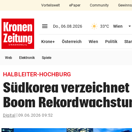
Vorteilswelt
ePaper
Community
Gewinns
close
Schließen
menu
Menü aufklappen
Do., 06.08.2026
33°C
Wien
Abonnieren
Krone+
Österreich
Wien
Politik
Star
account_circle
arrow_right
Anmelden
Web
Elektronik
Spiele
pin_drop
arrow_right
Bundesland auswäh
Wien
HALBLEITER-HOCHBURG
bookmark
Merkliste
Südkorea verzeichnet
Boom Rekordwachst
Suchbegriff
search
eingeben
Digital
09.06.2026 09:52