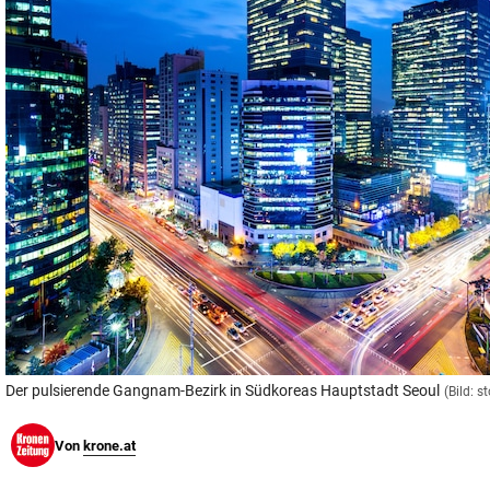
© Krone Multimedia GmbH & Co KG 2026
Muthgasse 2, 1190 Wien
Der pulsierende Gangnam-Bezirk in Südkoreas Hauptstadt Seoul
(Bild: 
Von
krone.at