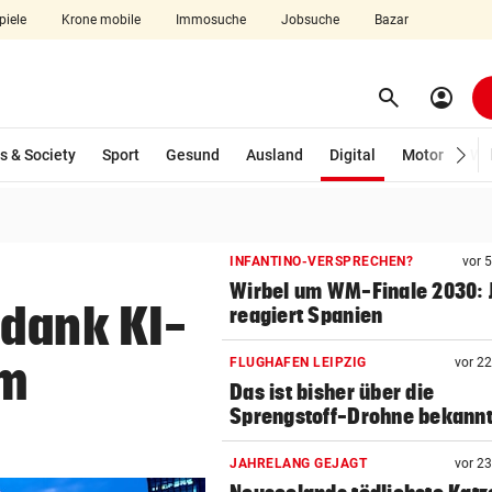
piele
Krone mobile
Immosuche
Jobsuche
Bazar
search
account_circle
Menü aufklappen
Suchen
(ausgewählt)
s & Society
Sport
Gesund
Ausland
Digital
Motor
Wir
len
INFANTINO-VERSPRECHEN?
vor 
Wirbel um WM-Finale 2030: J
 dank KI-
reagiert Spanien
um
FLUGHAFEN LEIPZIG
vor 2
Das ist bisher über die
Sprengstoff-Drohne bekann
JAHRELANG GEJAGT
vor 2