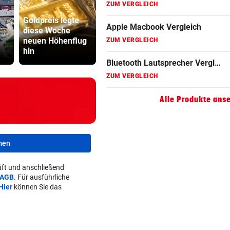
ZUM VERGLEICH
Goldpreis legte
Gaming Laptop Vergleich
diese Woche
SPÖ und Ö
neuen Höhenflug
Wasserknappheit:
wollen die
ZUM VERGLEICH
hin
Sparen Sie schon?
Lederer au
Grafikkarten Vergleich
ZUM VERGLEICH
Alle Produkte ans
men
ft und anschließend
AGB
. Für ausführliche
Hier
können Sie das