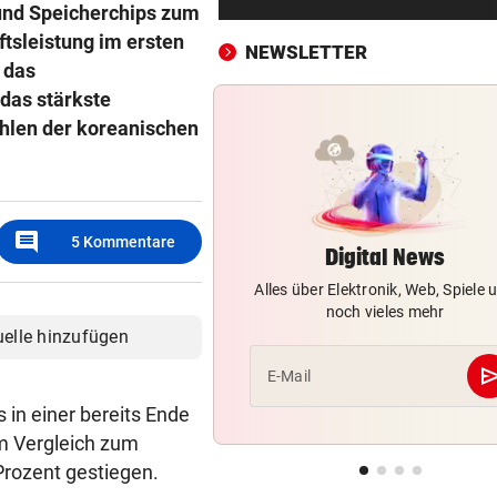
und Speicherchips zum
Unwetter: Trinkwasser in Tir
Ort verunreinigt!
ftsleistung im ersten
NEWSLETTER
 das
„WUT UND VERBITTERUNG“
vor ein
 das stärkste
Lebenslange Haft nach Auto
ahlen der koreanischen
Anschlag in München
RÜCKSCHLAG FÜR ÖSV-ASS
vor ein
Sturz von Lamparter: Jetzt is
comment
Diagnose da!
5
Kommentare
Digital News
Alles über Elektronik, Web, Spiele 
IN BACHBETT GEFANGEN
vor 
noch vieles mehr
Notruf abgebrochen: Suche 
uelle hinzufügen
verletztem Wanderer
se
E-Mail
ABREISE AUS SAALFELDEN
vor 
 in einer bereits Ende
RB-Star verabschiedet sich:
m Vergleich zum
Rekorddeal steht bevor
rozent gestiegen.
EIN STÜRMER FEHLT
vor 