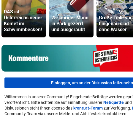
DAS ist
Österreichs neuer
25-jähriger Mann
Große Teile von
Komet im
in Park gezerrt
Lingenau sind
Schwimmbecken!
und ausgeraubt
ohne Wasser
Einloggen, um an der Diskussion teilzuneh
Willkommen in unserer Community! Eingehende Beiträge werden geprü
veröffentlicht. Bitte achten Sie auf Einhaltung unserer
Netiquette
und
Diskussionen steht Ihnen ebenso das
krone.at-Forum
zur Verfügung.
Community-Team via unserer Melde- und Abhilfestelle kontaktieren.