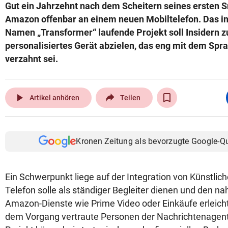
Gut ein Jahrzehnt nach dem Scheitern seines ersten 
Amazon offenbar an einem neuen Mobiltelefon. Das i
Namen „Transformer“ laufende Projekt soll Insidern zu
personalisiertes Gerät abzielen, das eng mit dem Spr
verzahnt sei.
play_arrow
Artikel anhören
Teilen
Kronen Zeitung als bevorzugte Google-Q
Ein Schwerpunkt liege auf der Integration von Künstliche
Telefon solle als ständiger Begleiter dienen und den nah
Amazon-Dienste wie Prime Video oder Einkäufe erleicht
dem Vorgang vertraute Personen der Nachrichtenagent