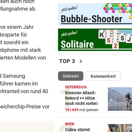
enken auch noch
Vom „Juniorpartner“ zum gr
ellungnahme ab.
Liga-Rivalen
 vor einem Jahr
BOOKING.COM-DATENLECK
vor ein
Betrugswelle gegen Urlauber
tesparte für
schützen Sie sich
it sowohl ein
mbphone mit stark
ÜBERGRIFF BEI FEIER
vor ein
lierten Modellen von
chevron_right
TOP 3
Grapsch-Vorwürfe gegen
steirischen Polizisten
nd Samsung
(ausgewählt)
Gelesen
Kommentiert
WIRRES POSTING
vor 
nführer kamen im
ÖSTERREICH
Britney Spears: „Ich habe al
tanteil von rund 40
Erneuter Allzeit-
Mama versagt“
Rekord ++ Hitze
noch nicht vorbei
eicherchip-Preise vor
WEITER KEINE ERHOLUNG
vor 
161.659
mal gelesen
Im Osten: Kommende Woche
unter 30 Grad
WIEN
Cobra stürmt