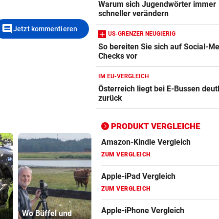
Warum sich Jugendwörter immer
Apple-iPad Vergleich
schneller verändern
ZUM VERGLEICH
comment
Jetzt kommentieren
US-GRENZER NEUGIERIG
Apple-iPhone Vergleich
So bereiten Sie sich auf Social-M
ZUM VERGLEICH
Checks vor
Apple Macbook Vergleich
IM EU-VERGLEICH
Österreich liegt bei E-Bussen deut
ZUM VERGLEICH
zurück
Bluetooth Lautsprecher Vergleich
ZUM VERGLEICH
PRODUKT VERGLEICHE
DSL Speedtest
ZUM VERGLEICH
Fernseher Vergleich
ZUM VERGLEICH
Betrüger knöpfte
Fritz Repeater Vergleich
Wo Büffel und
Tiroler (71)
Grapsch-V