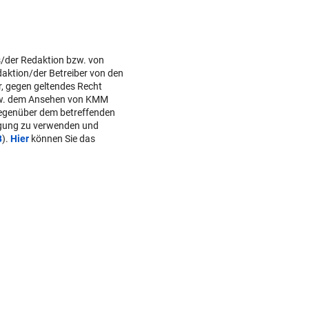
s/der Redaktion bzw. von
daktion/der Betreiber von den
r, gegen geltendes Recht
w. dem Ansehen von KMM
gegenüber dem betreffenden
lgung zu verwenden und
B
).
Hier
können Sie das