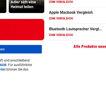
Adler sich eine
kleines Vermögen
gegen steir
ZUM VERGLEICH
Heimat teilen
ab
Polizisten
Gaming Laptop Vergleich
ZUM VERGLEICH
Grafikkarten Vergleich
ZUM VERGLEICH
Alle Produkte ans
men
ft und anschließend
AGB
. Für ausführliche
Hier
können Sie das