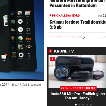
Mehrere Messerangriffe auf
Passanten in Rotterdam
REGIONALLIGA NORD
vor 2
Grünau fertigte Traditionskl
3:0 ab
DREIER FÜR ROTJACKEN
vor 2
Kopfball-Tore bescheren GA
Sieg gegen Lustenau!
KRONE.TV
TROTZ MILLIONENMINUS
vor 3
Ist die Gesundheitsoffensive
Geld wert?
WIENER FERIENBETREUUNG
vor 3
hr 2014
(Bild: AP/Ted S. Warren)
Extra-Hürden für Mütter
KRONE+ TESTET FÜR SIE
beeinträchtigter Kinder
Insta360 Mic Pro: Endlich guter
Ton am Handy?
TRAGISCHE DETAILS
vor 3