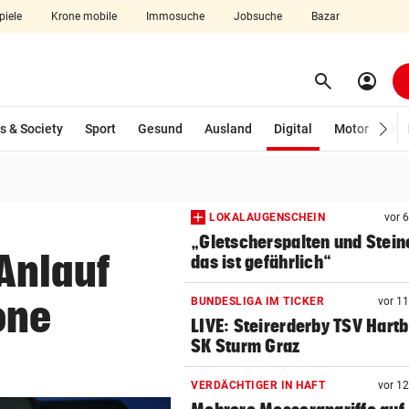
piele
Krone mobile
Immosuche
Jobsuche
Bazar
search
account_circle
Menü aufklappen
Suchen
(ausgewählt)
s & Society
Sport
Gesund
Ausland
Digital
Motor
Wir
len
LOKALAUGENSCHEIN
vor 
„Gletscherspalten und Stein
Anlauf
das ist gefährlich“
one
BUNDESLIGA IM TICKER
vor 1
LIVE: Steirerderby TSV Hartb
SK Sturm Graz
VERDÄCHTIGER IN HAFT
vor 1