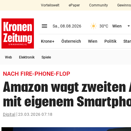
Vorteilswelt
ePaper
Community
Gewinns
close
Schließen
menu
Menü aufklappen
Sa., 08.08.2026
30°C
Wien
Abonnieren
Krone+
Österreich
Wien
Politik
Star
account_circle
arrow_right
Anmelden
Web
Elektronik
Spiele
pin_drop
arrow_right
Bundesland auswäh
Wien
NACH FIRE-PHONE-FLOP
bookmark
Merkliste
Amazon wagt zweiten 
mit eigenem Smartph
Suchbegriff
search
eingeben
Digital
23.03.2026 07:18