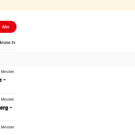
Abo
tschaft
krone.tv
Wissen
Gericht
Kolumnen
Freizeit
Reise
Ti
6 Minuten
e –
1 Minuten
erg –
2 Minuten