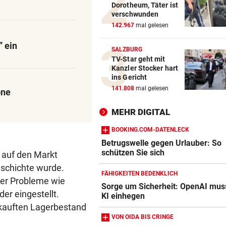
Dorotheum, Täter ist
FEUERWEHR GEFORDERT
vor 
verschwunden
In nur acht Stunden fuhren z
142.967
mal gelesen
Autos in Baugruben
 ein
SALZBURG
AFLE TOP-SPIEL:
vor 
TV-Star geht mit
LIVE: Vienna Vikings treffen 
Kanzler Stocker hart
Wroclav Panthers
ins Gericht
141.808
mal gelesen
one
42 TIERE ABGENOMMEN
vor 
180.000 Euro Steuergeld für
MEHR DIGITAL
falschen Tierschutz
BOOKING.COM-DATENLECK
Betrugswelle gegen Urlauber: So
schützen Sie sich
 auf den Markt
eschichte wurde.
FÄHIGKEITEN BEDENKLICH
her Probleme wie
Sorge um Sicherheit: OpenAI mus
er eingestellt.
KI einhegen
Amazon-Kindle Vergleich
kauften Lagerbestand
ZUM VERGLEICH
VON OIDA BIS CRINGE