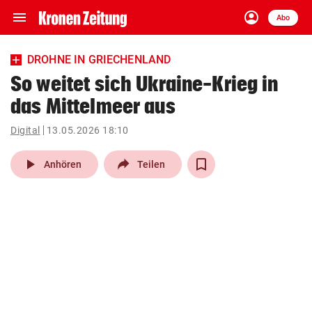
menu
account_circle
Navigation
Anmelden
Abo
close
Schließen
ein-/ausklappen
DROHNE IN GRIECHENLAND
Abonnieren
So weitet sich Ukraine-Krieg in
das Mittelmeer aus
account_circle
arrow_right
Anmelden
Digital
13.05.2026 18:10
pin_drop
arrow_right
Bundesland auswäh
Wien
play_arrow
Anhören
Teilen
bookmark
Merkliste
Suchbegriff
search
eingeben