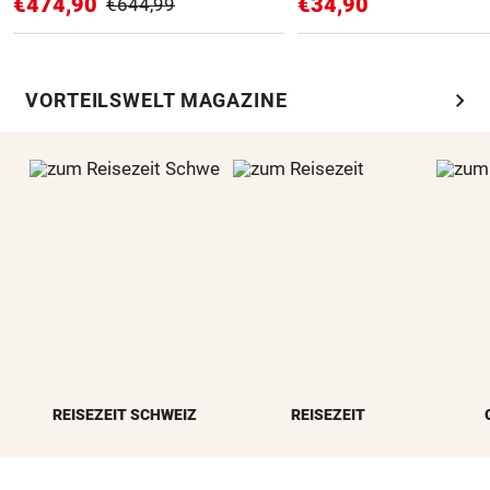
€474,90
€34,90
€644,99
chevron_right
VORTEILSWELT MAGAZINE
REISEZEIT SCHWEIZ
REISEZEIT