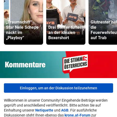
„Traumschiff“-
Glutnester ha
Star Nele Schepe
Drei Steirer tüfteln
die
nackt im
an der idealen
Feuerwehrleu
„Playboy“
Boxershort
auf Trab
Einloggen, um an der Diskussion teilzunehmen
Willkommen in unserer Community! Eingehende Beiträge werden
geprüft und anschließend veröffentlicht. Bitte achten Sie auf
Einhaltung unserer
Netiquette
und
AGB
. Für ausführliche
Diskussionen steht Ihnen ebenso das
krone.at-Forum
zur