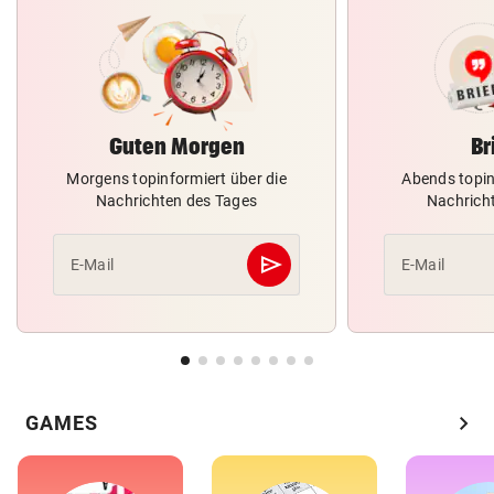
Guten Morgen
Br
Morgens topinformiert über die
Abends topin
Nachrichten des Tages
Nachrich
send
E-Mail
E-Mail
Abschicken
chevron_right
GAMES