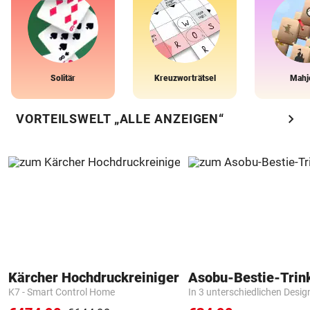
Solitär
Kreuzworträtsel
Mahj
chevron_right
VORTEILSWELT „ALLE ANZEIGEN“
Kärcher Hochdruckreiniger
Asobu-Bestie-Trin
K7 - Smart Control Home
In 3 unterschiedlichen Desig