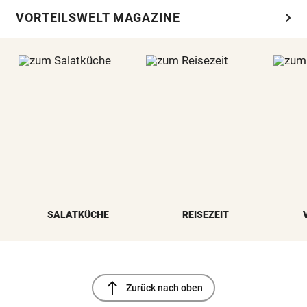
chevron_right
VORTEILSWELT MAGAZINE
SALATKÜCHE
REISEZEIT
north
Zurück nach oben