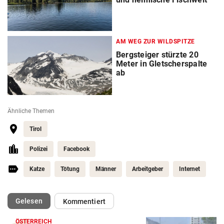
AM WEG ZUR WILDSPITZE
Bergsteiger stürzte 20
Meter in Gletscherspalte
ab
Ähnliche Themen
Tirol
Polizei
Facebook
Katze
Tötung
Männer
Arbeitgeber
Internet
(ausgewählt)
Gelesen
Kommentiert
ÖSTERREICH