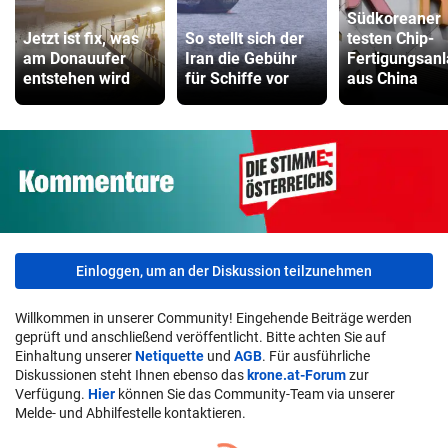
Südkoreaner
Jetzt ist fix, was
So stellt sich der
testen Chip-
am Donauufer
Iran die Gebühr
Fertigungsan
entstehen wird
für Schiffe vor
aus China
Einloggen, um an der Diskussion teilzunehmen
Willkommen in unserer Community! Eingehende Beiträge werden
geprüft und anschließend veröffentlicht. Bitte achten Sie auf
Einhaltung unserer
Netiquette
und
AGB
. Für ausführliche
Diskussionen steht Ihnen ebenso das
krone.at-Forum
zur
Verfügung.
Hier
können Sie das Community-Team via unserer
Melde- und Abhilfestelle kontaktieren.