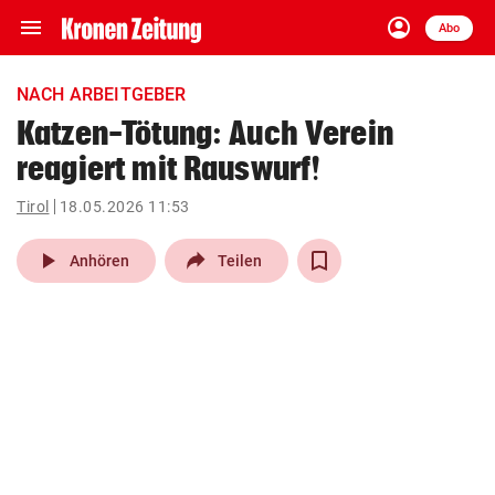
menu
account_circle
Navigation
Anmelden
Abo
close
Schließen
ein-/ausklappen
NACH ARBEITGEBER
Abonnieren
Katzen-Tötung: Auch Verein
reagiert mit Rauswurf!
account_circle
arrow_right
Anmelden
Tirol
18.05.2026 11:53
pin_drop
arrow_right
Bundesland auswäh
Wien
play_arrow
Anhören
Teilen
bookmark
Merkliste
Suchbegriff
search
eingeben