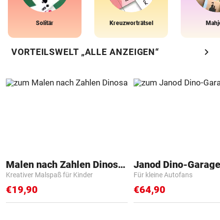
Solitär
Kreuzworträtsel
Mahj
chevron_right
VORTEILSWELT „ALLE ANZEIGEN“
Malen nach Zahlen Dinosaurier
Janod Dino-Garag
Kreativer Malspaß für Kinder
Für kleine Autofans
€19,90
€64,90