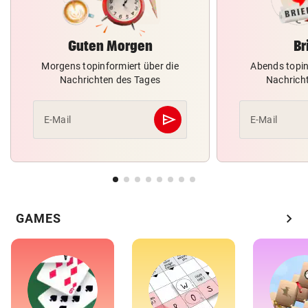
Guten Morgen
Br
Morgens topinformiert über die
Abends topin
Nachrichten des Tages
Nachrich
send
E-Mail
E-Mail
Abschicken
chevron_right
GAMES