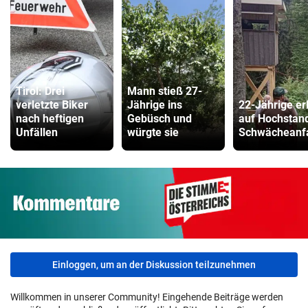
Tirol: Drei
Mann stieß 27-
verletzte Biker
Jährige ins
22-Jährige erl
nach heftigen
Gebüsch und
auf Hochstan
Unfällen
würgte sie
Schwächeanfa
Einloggen, um an der Diskussion teilzunehmen
Willkommen in unserer Community! Eingehende Beiträge werden