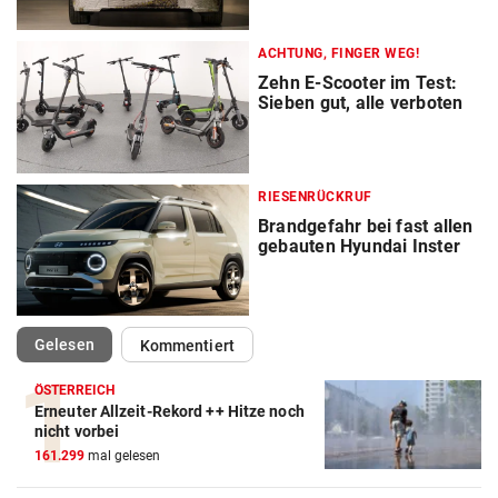
ACHTUNG, FINGER WEG!
Zehn E-Scooter im Test:
Sieben gut, alle verboten
RIESENRÜCKRUF
Brandgefahr bei fast allen
gebauten Hyundai Inster
(ausgewählt)
Gelesen
Kommentiert
ÖSTERREICH
Erneuter Allzeit-Rekord ++ Hitze noch
Autobatterie Vergleich
nicht vorbei
161.299
mal gelesen
ZUM VERGLEICH