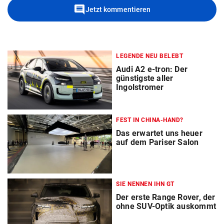
comment
Jetzt kommentieren
LEGENDE NEU BELEBT
Audi A2 e-tron: Der
günstigste aller
Ingolstromer
FEST IN CHINA-HAND?
Das erwartet uns heuer
auf dem Pariser Salon
SIE NENNEN IHN GT
Der erste Range Rover, der
ohne SUV-Optik auskommt