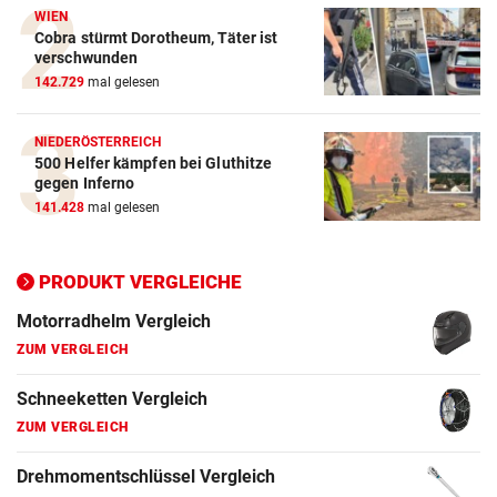
Winterreifen Vergleich
WIEN
Cobra stürmt Dorotheum, Täter ist
ZUM VERGLEICH
verschwunden
142.729
mal gelesen
Wagenheber Vergleich
ZUM VERGLEICH
NIEDERÖSTERREICH
500 Helfer kämpfen bei Gluthitze
Elektroroller Vergleich
gegen Inferno
ZUM VERGLEICH
141.428
mal gelesen
Ganzjahresreifen Vergleich
ZUM VERGLEICH
PRODUKT VERGLEICHE
Motorradhelm Vergleich
ZUM VERGLEICH
Schneeketten Vergleich
ZUM VERGLEICH
Drehmomentschlüssel Vergleich