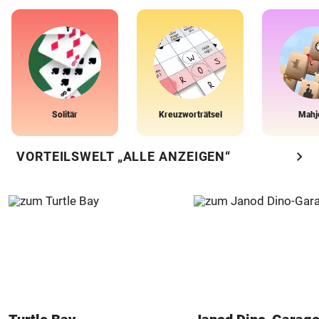
Solitär
Kreuzworträtsel
Mahj
chevron_right
VORTEILSWELT „ALLE ANZEIGEN“