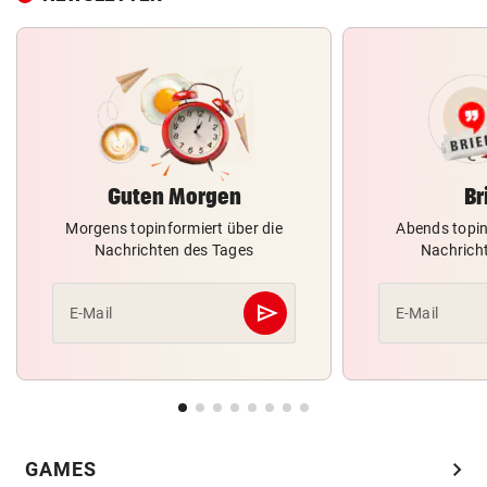
Guten Morgen
Br
Morgens topinformiert über die
Abends topin
Nachrichten des Tages
Nachrich
send
E-Mail
E-Mail
Abschicken
chevron_right
GAMES