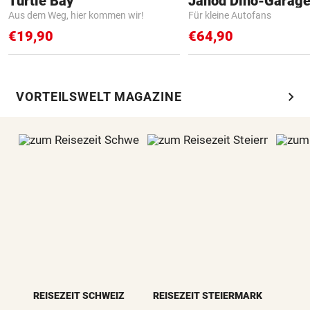
Turtle Bay
Janod Dino-Garag
Aus dem Weg, hier kommen wir!
Für kleine Autofans
€19,90
€64,90
chevron_right
VORTEILSWELT MAGAZINE
REISEZEIT SCHWEIZ
REISEZEIT STEIERMARK