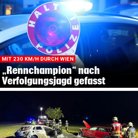
MIT 230 KM/H DURCH WIEN
„Rennchampion“ nach
Verfolgungsjagd gefasst