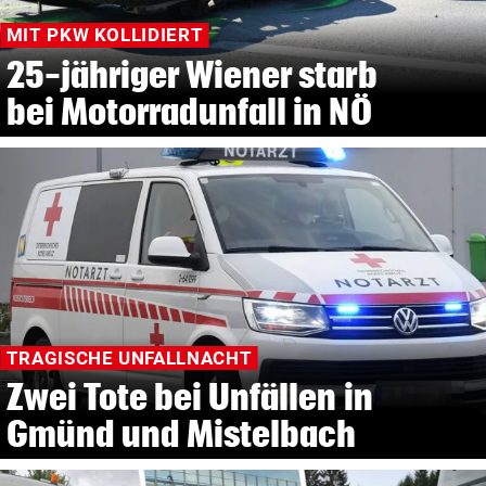
MIT PKW KOLLIDIERT
25-jähriger Wiener starb
bei Motorradunfall in NÖ
TRAGISCHE UNFALLNACHT
Zwei Tote bei Unfällen in
Gmünd und Mistelbach