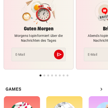
Guten Morgen
Br
Morgens topinformiert über die
Abends topin
Nachrichten des Tages
Nachrich
send
E-Mail
E-Mail
Abschicken
chevron_right
GAMES