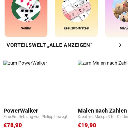
Solitär
Kreuzworträtsel
Mahj
chevron_right
VORTEILSWELT „ALLE ANZEIGEN“
PowerWalker
Eine Empfehlung von Philipp bewegt
Kreativer Malspaß für Kinde
€78,90
€19,90