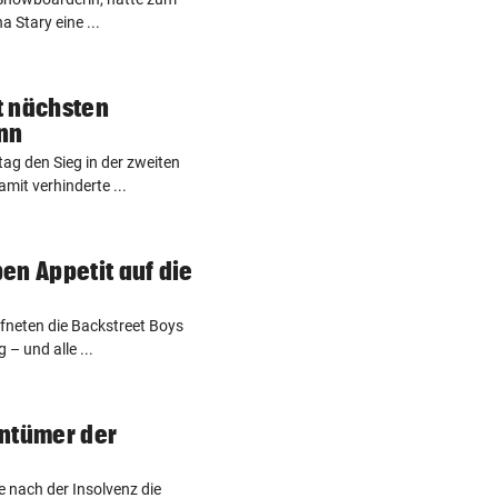
a Stary eine ...
t nächsten
onn
g den Sieg in der zweiten
amit verhinderte ...
en Appetit auf die
ffneten die Backstreet Boys
– und alle ...
entümer der
 nach der Insolvenz die