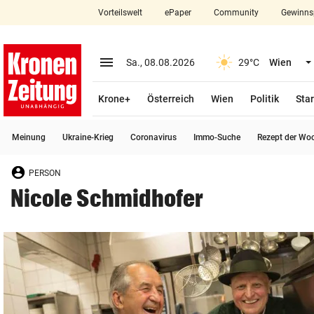
Vorteilswelt
ePaper
Community
Gewinns
close
Schließen
menu
Menü aufklappen
Sa., 08.08.2026
29°C
Wien
Abonnieren
Krone+
Österreich
Wien
Politik
Star
account_circle
arrow_right
Anmelden
Meinung
Ukraine-Krieg
Coronavirus
Immo-Suche
Rezept der Wo
pin_drop
arrow_right
Bundesland auswäh
Wien
PERSON
bookmark
Merkliste
Nicole Schmidhofer
Suchbegriff
search
eingeben