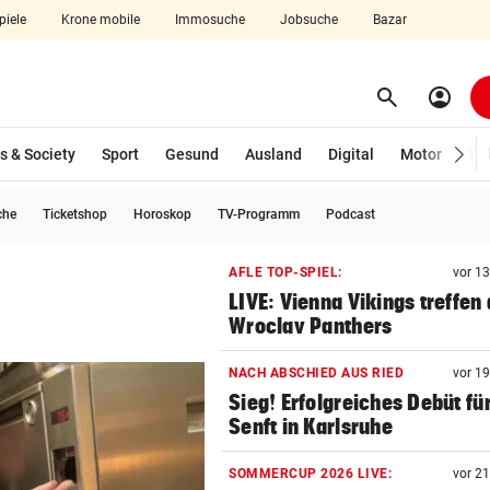
piele
Krone mobile
Immosuche
Jobsuche
Bazar
search
account_circle
Menü aufklappen
Suchen
s & Society
Sport
Gesund
Ausland
Digital
Motor
Wir
che
Ticketshop
Horoskop
TV-Programm
Podcast
len
AFLE TOP-SPIEL:
vor 1
LIVE: Vienna Vikings treffen 
Wroclav Panthers
NACH ABSCHIED AUS RIED
vor 1
Sieg! Erfolgreiches Debüt fü
Senft in Karlsruhe
SOMMERCUP 2026 LIVE:
vor 2