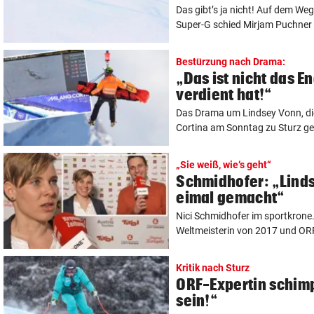
Das gibt’s ja nicht! Auf dem Weg
Super-G schied Mirjam Puchner 
Bestürzung nach Drama:
„Das ist nicht das E
verdient hat!“
Das Drama um Lindsey Vonn, die
Cortina am Sonntag zu Sturz g
„Sie weiß, wie‘s geht“
Schmidhofer: „Linds
eimal gemacht“
Nici Schmidhofer im sportkrone.
Weltmeisterin von 2017 und ORF-
Kritik nach Sturz
ORF-Expertin schimp
sein!“