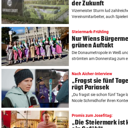
der Zukunft
Vizemeister Sturm lud zahlreich
Vereinsmitarbeiter, auch Spieleri
Steiermark-Frühling
Nur Wiens Bürgermei
grünen Auftakt
Die Donaumetropole in Weiß un
strömten am Donnerstag zum ers
Nach Aicher-Interview
„Fragst sie fünf Ta
rügt Pariasek
„Du fragst sie schon fünf Tage l
Nicole Schmidhofer ihren Konterp
Promis zum Josefitag:
„Die Steiermark ist 