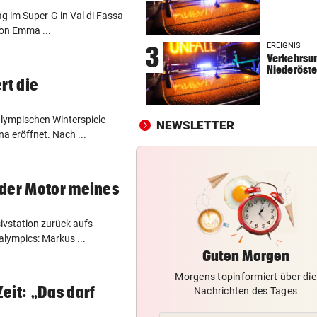
g im Super-G in Val di Fassa
WOLLTEN „CHILLEN“
vor 
von Emma ...
In Gartenhütte eingebrochen
EREIGNIS
3
Teenies (14) gefasst
Verkehrsun
Niederöste
MEDIEN BERICHTEN:
vor 
rt die
Nach schwerer Krankheit! T
um Jorge Messi
alympischen Winterspiele
NEWSLETTER
 eröffnet. Nach ...
ALARM IN BULGARIEN
vor 
Drohne voller Sprengstoff n
Pipeline explodiert
 der Motor meines
ivstation zurück aufs
lympics: Markus ...
Guten Morgen
Morgens topinformiert über die
eit: „Das darf
Nachrichten des Tages