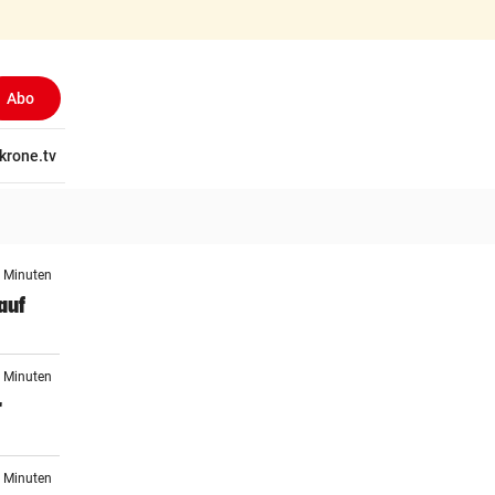
Abo
tschaft
krone.tv
Wissen
Gericht
Kolumnen
Freizeit
Reise
Ti
3 Minuten
auf
9 Minuten
r
1 Minuten