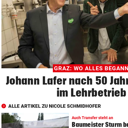
© Krone Multimedia GmbH & Co KG 2026
Muthgasse 2, 1190 Wien
GRAZ: WO ALLES BEGAN
Johann Lafer nach 50 Jah
im Lehrbetrieb
ALLE ARTIKEL ZU NICOLE SCHMIDHOFER
Auch Transfer steht an
Baumeister Sturm ba