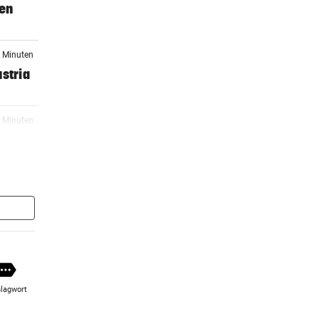
gen
9 Minuten
stria
4 Minuten
sfer-
er Stunde
ro
er Stunde
en
lagwort
er Stunde