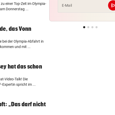
 zu einer Top-Zeit im Olympia-
se
E-Mail
am Donnerstag ...
nde, das Vonn
 bei der Olympia-Abfahrt in
ekommen und mit ...
ey hat das schon
at-Video-Talk! Die
Expertin spricht im ...
ft: „Das darf nicht