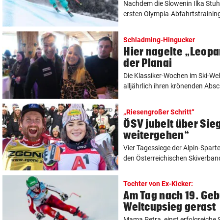
Nachdem die Slowenin Ilka Stuh
ersten Olympia-Abfahrtstraining 
Schladming-Hingucker
Hier nagelte „Leopa
der Planai
Die Klassiker-Wochen im Ski-We
alljährlich ihren krönenden Absc
„Riesengroßer Schritt“
ÖSV jubelt über Sie
weitergehen“
Vier Tagessiege der Alpin-Spart
den Österreichischen Skiverband 
Tochter von Ex-Kicker:
Am Tag nach 19. Geb
Weltcupsieg gerast
Mama Petra, einst erfolgreiche