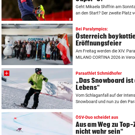
Geht Mikaela Shiffrin am Sonnta
an den Start? Der zweite Platz 
Bei Paralympics:
Österreich boykottie
Eröffnungsfeier
Am Freitag werden die XIV. Par
MILANO CORTINA 2026 in Verona
Paraathlet Schmidhofer
„Das Snowboard ist
Lebens“
Vom Schlaganfall auf der Intens
Snowboard und nun zu den Para
ÖSV-Duo scheidet aus
Aus am Weg zu Top-Z
nicht wahr sein“