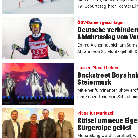
19. Geburtstag ihrer Tochter Elin
ÖSV-Damen geschlagen
Deutsche verhinder
Abfahrtssieg von V
Emma Aicher hat sich am Samsta
Abfahrt von St. Moritz geholt. D
Lassen Planai beben
Backstreet Boys hab
Steiermark
Mit einer fulminanten Show erö
den Konzertreigen in Schladming 
Pläne für Mariazell
Rätsel um neue Eig
Bürgeralpe gelöst
Monatelang wurde gerätselt, wie