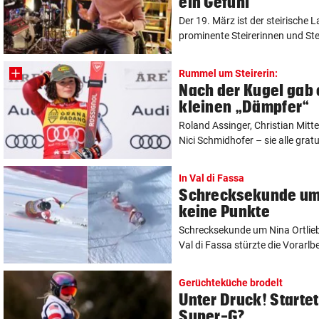
ein Gefühl“
Der 19. März ist der steirische 
prominente Steirerinnen und Stei
Rummel um Steirerin:
Nach der Kugel gab 
kleinen „Dämpfer“
Roland Assinger, Christian Mitt
Nici Schmidhofer – sie alle gratul
In Val di Fassa
Schrecksekunde um 
keine Punkte
Schrecksekunde um Nina Ortlieb!
Val di Fassa stürzte die Vorarlbe
Gerüchteküche brodelt
Unter Druck! Startet 
Super-G?