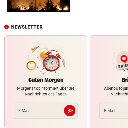
NEWSLETTER
Guten Morgen
Br
Morgens topinformiert über die
Abends topin
Nachrichten des Tages
Nachrich
send
E-Mail
E-Mail
Abschicken