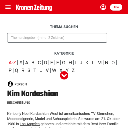
menu
account_circle
Navigation
Anmelden
Abo
close
Schließen
ein-/ausklappen
Aufklappen
THEMA SUCHEN
Abonnieren
(Pflichtfeld)
account_circle
arrow_right
Anmelden
KATEGORIE
pin_drop
arrow_right
Bundesland auswäh
Wien
(ausgewählt)
A-Z
#
A
B
C
D
E
F
G
H
I
J
K
L
M
N
O
P
Q
R
S
T
U
V
W
X
Y
Z
Alle
Person
Ort
Schlagwort
Organisation
(ausgewählt)
bookmark
Merkliste
PERSON
Produkt
Ereignis
Kim Kardashian
Suchbegriff
search
BESCHREIBUNG
eingeben
Aufklappen
Kimberly Noel Kardashian-West ist amerikanisches TV-Sternchen,
Modedesignerin, Model und Schauspielerin. Sie wurde am 21. Oktober
1980 in
Los Angeles
geboren und erreichte mit dem Rest ihrer Familie