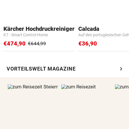
Kärcher Hochdruckreiniger
Calcada
K7 - Smart Control Home
Auf den portugiesischen G
€474,90
€36,90
€644,99
chevron_right
VORTEILSWELT MAGAZINE