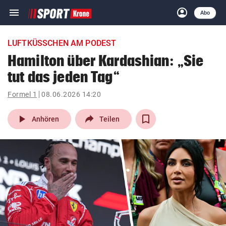
menu
account_circle
Navigation
Anmelden
Abo
close
Schließen
ein-/ausklappen
LUFTKÜSSCHEN AM PODEST
Abonnieren
Hamilton über Kardashian: „Sie
tut das jeden Tag“
account_circle
arrow_right
Anmelden
Formel 1
08.06.2026 14:20
pin_drop
arrow_right
Bundesland auswäh
Wien
play_arrow
Anhören
Teilen
bookmark
Merkliste
Suchbegriff
search
eingeben