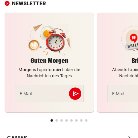
NEWSLETTER
Guten Morgen
Br
Morgens topinformiert über die
Abends topin
Nachrichten des Tages
Nachrich
send
E-Mail
E-Mail
Abschicken
GAMES