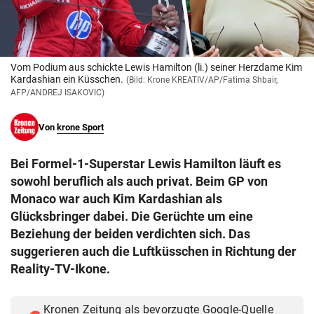
© Krone Multimedia GmbH & Co KG 2026
Muthgasse 2, 1190 Wien
Vom Podium aus schickte Lewis Hamilton (li.) seiner Herzdame Kim
Kardashian ein Küsschen.
(Bild: Krone KREATIV/AP/Fatima Shbair,
AFP/ANDREJ ISAKOVIC)
Von
krone Sport
Bei Formel-1-Superstar Lewis Hamilton läuft es
sowohl beruflich als auch privat. Beim GP von
Monaco war auch Kim Kardashian als
Glücksbringer dabei. Die Gerüchte um eine
Beziehung der beiden verdichten sich. Das
suggerieren auch die Luftküsschen in Richtung der
Reality-TV-Ikone.
Kronen Zeitung als bevorzugte Google-Quelle