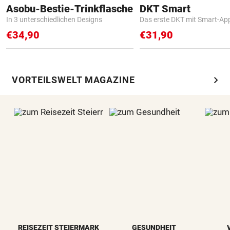
Asobu-Bestie-Trinkflasche
DKT Smart
In 3 unterschiedlichen Designs
Das erste DKT mit Smart-Ap
€34,90
€31,90
chevron_right
VORTEILSWELT MAGAZINE
REISEZEIT STEIERMARK
GESUNDHEIT