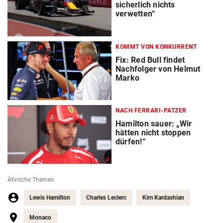
sicherlich nichts
verwetten“
KOMMT VON KONKURRENT
Fix: Red Bull findet
Nachfolger von Helmut
Marko
NACH FERRARI-PATZER
Hamilton sauer: „Wir
hätten nicht stoppen
dürfen!“
Ähnliche Themen
Lewis Hamilton
Charles Leclerc
Kim Kardashian
Monaco