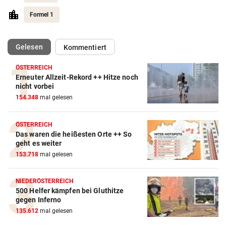
Formel 1
(ausgewählt)
Gelesen
Kommentiert
ÖSTERREICH
Erneuter Allzeit-Rekord ++ Hitze noch
Action-Cam Vergleich
nicht vorbei
154.348
mal gelesen
ZUM VERGLEICH
Crosstrainer Vergleich
ÖSTERREICH
Das waren die heißesten Orte ++ So
ZUM VERGLEICH
geht es weiter
153.718
mal gelesen
E-Bike Vergleich
ZUM VERGLEICH
NIEDERÖSTERREICH
500 Helfer kämpfen bei Gluthitze
Elektro-Scooter Vergleich
gegen Inferno
ZUM VERGLEICH
135.612
mal gelesen