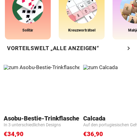
Solitär
Kreuzworträtsel
Mahj
chevron_right
VORTEILSWELT „ALLE ANZEIGEN“
Asobu-Bestie-Trinkflasche
Calcada
In 3 unterschiedlichen Designs
Auf den portugiesischen G
€34,90
€36,90