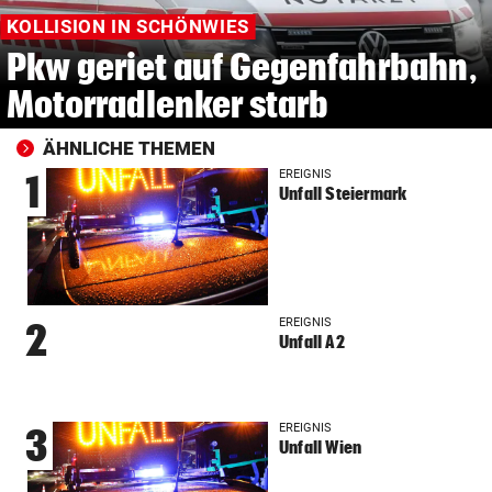
KOLLISION IN SCHÖNWIES
Pkw geriet auf Gegenfahrbahn,
Motorradlenker starb
ÄHNLICHE THEMEN
EREIGNIS
1
Unfall Steiermark
EREIGNIS
2
Unfall A2
EREIGNIS
3
Unfall Wien