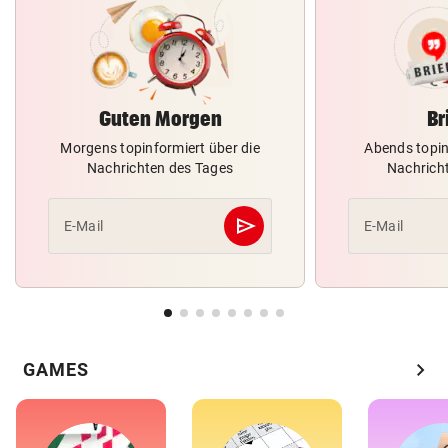
Guten Morgen
Br
Morgens topinformiert über die
Abends topin
Nachrichten des Tages
Nachrich
send
E-Mail
E-Mail
Abschicken
chevron_right
GAMES