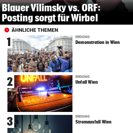
Blauer Vilimsky vs. ORF:
Posting sorgt für Wirbel
ÄHNLICHE THEMEN
EREIGNIS
1
Demonstration in Wien
EREIGNIS
2
Unfall Wien
EREIGNIS
3
Stromausfall Wien