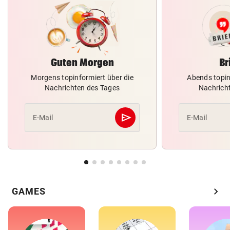
Guten Morgen
Br
Morgens topinformiert über die
Abends topin
Nachrichten des Tages
Nachrich
send
E-Mail
E-Mail
Abschicken
chevron_right
GAMES