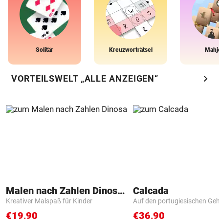
Solitär
Kreuzworträtsel
Mahj
chevron_right
VORTEILSWELT „ALLE ANZEIGEN“
Malen nach Zahlen Dinosaurier
Calcada
Kreativer Malspaß für Kinder
Auf den portugiesischen G
€19,90
€36,90