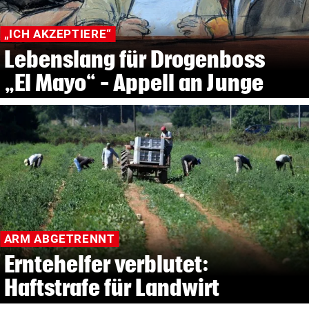
„ICH AKZEPTIERE“
Lebenslang für Drogenboss
„El Mayo“ – Appell an Junge
ARM ABGETRENNT
Erntehelfer verblutet:
Haftstrafe für Landwirt