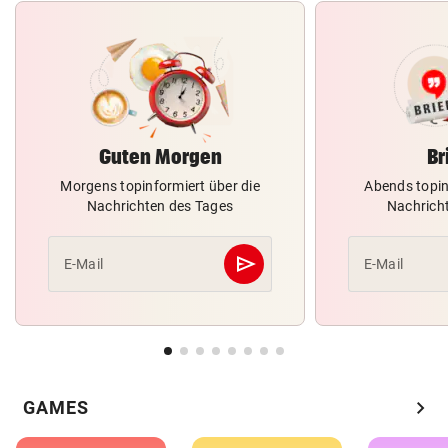
Guten Morgen
Br
Morgens topinformiert über die
Abends topin
Nachrichten des Tages
Nachrich
send
E-Mail
E-Mail
Abschicken
chevron_right
GAMES