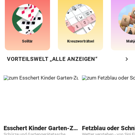
Solitär
Kreuzworträtsel
Mahj
chevron_right
VORTEILSWELT „ALLE ANZEIGEN“
Esschert Kinder Garten-Zubehör
Fetzblau oder Schn
Schürze und Gartengerätetasche
Wetter verstehen - von Sigi F