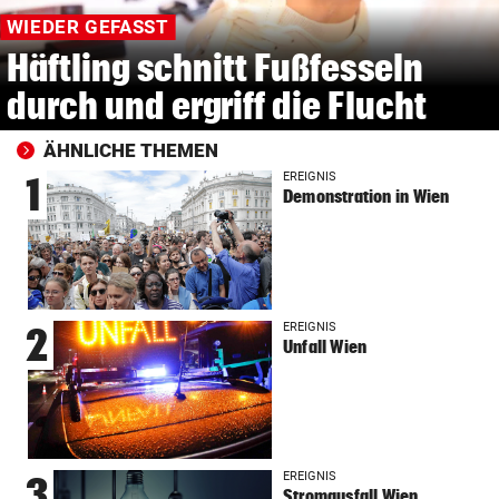
WIEDER GEFASST
Häftling schnitt Fußfesseln
durch und ergriff die Flucht
ÄHNLICHE THEMEN
EREIGNIS
1
Demonstration in Wien
EREIGNIS
2
Unfall Wien
EREIGNIS
3
Stromausfall Wien