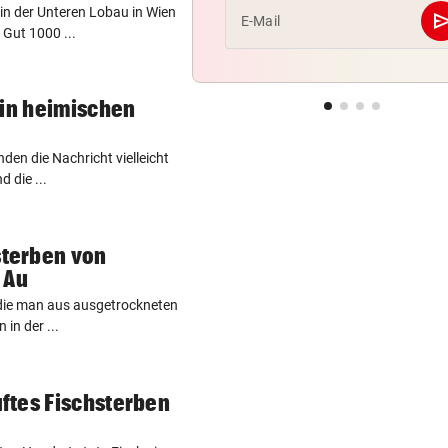
in der Unteren Lobau in Wien
se
E-Mail
 Gut 1000 ...
 in heimischen
inden die Nachricht vielleicht
d die ...
terben von
 Au
 die man aus ausgetrockneten
in der ...
ftes Fischsterben