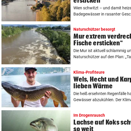
ersticken
Wien schwitzt – und damit heize
Badegewässer in rasanter Geschw
Naturschützer besorgt
Mur extrem verdrec
Fische ersticken“
Die Mur ist aktuell schlammig u
Naturschützer auf den Plan: „Ta
Klima-Profiteure
Wels, Hecht und Kar
lieben Wärme
Die heiß ersehnten Regenfälle ha
Gewässer abzukühlen. Der Klima
Im Drogenrausch
Lachse auf Koks sc
so weit