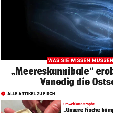
© Krone Multimedia GmbH & Co KG 2026
Muthgasse 2, 1190 Wien
WAS SIE WISSEN MÜSSE
„Meereskannibale“ ero
Venedig die Osts
ALLE ARTIKEL ZU FISCH
Umweltkatastrophe
„Unsere Fische käm