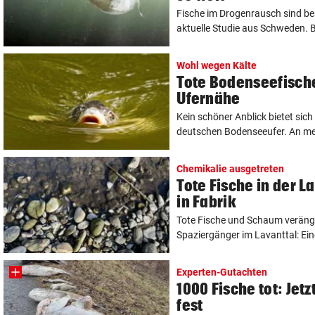
Fische im Drogenrausch sind bes
aktuelle Studie aus Schweden. B
Wohl wegen Kälte
Tote Bodenseefische
Ufernähe
Kein schöner Anblick bietet si
deutschen Bodenseeufer. An meh
Chemikalie ausgetreten
Tote Fische in der L
in Fabrik
Tote Fische und Schaum verän
Spaziergänger im Lavanttal: Ein
Experten-Gutachten
1000 Fische tot: Jetz
fest