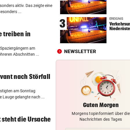
onders aktiv. Das zeigte eine
„Sehen uns am 15. August“:
esonders ...
vor neuem Ansturm
EREIGNIS
3
Verkehrsun
CRASH AUF KREUZUNG
vor ein
Niederöste
 treiben in
Wien: Lkw rammt beim Abbi
Motorradfahrerin
ch Spaziergängern am
NEWSLETTER
BRISANTER BERICHT:
vor ein
reren Abschnitten ...
Auch beim Super-League-Pr
war Infantino dabei
avant nach Störfall
gstigten am Sonntag
e Lauge gelangte nach ...
Guten Morgen
Morgens topinformiert über die
t steht die Ursache
Nachrichten des Tages