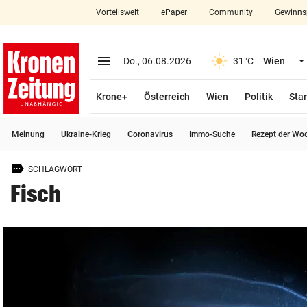
Vorteilswelt
ePaper
Community
Gewinns
close
Schließen
menu
Menü aufklappen
Do., 06.08.2026
31°C
Wien
Abonnieren
Krone+
Österreich
Wien
Politik
Star
account_circle
arrow_right
Anmelden
Meinung
Ukraine-Krieg
Coronavirus
Immo-Suche
Rezept der Wo
pin_drop
arrow_right
Bundesland auswäh
Wien
SCHLAGWORT
bookmark
Merkliste
Fisch
Suchbegriff
search
eingeben