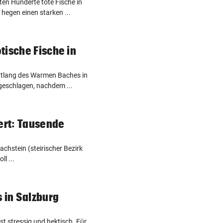
n Hunderte tote Fische in
 hegen einen starken ...
tische Fische in
tlang des Warmen Baches in
 geschlagen, nachdem ...
eert: Tausende
chstein (steirischer Bezirk
ll ...
in Salzburg
st stressig und hektisch. Für