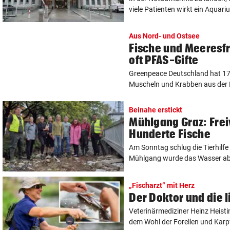
viele Patienten wirkt ein Aquariu
Aus Nord- und Ostsee
Fische und Meeresfr
oft PFAS-Gifte
Greenpeace Deutschland hat 17
Muscheln und Krabben aus der N
Beinahe erstickt
Mühlgang Graz: Freiw
Hunderte Fische
Am Sonntag schlug die Tierhilfe
Mühlgang wurde das Wasser abge
„Fischarzt“ mit Herz
Der Doktor und die 
Veterinärmediziner Heinz Heistin
dem Wohl der Forellen und Karpf