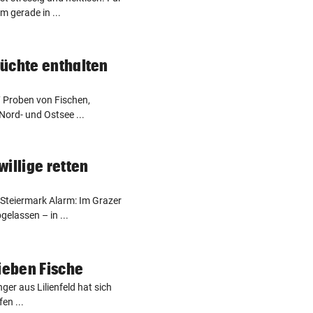
m gerade in ...
üchte enthalten
 Proben von Fischen,
ord- und Ostsee ...
illige retten
 Steiermark Alarm: Im Grazer
lassen – in ...
lieben Fische
ger aus Lilienfeld hat sich
en ...