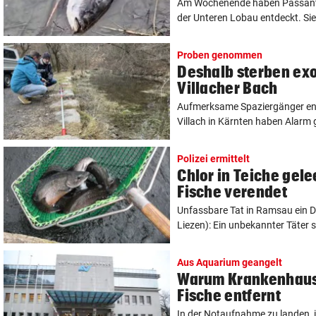
Am Wochenende haben Passante
der Unteren Lobau entdeckt. Sie
Proben genommen
Deshalb sterben exo
Villacher Bach
Aufmerksame Spaziergänger en
Villach in Kärnten haben Alarm
Polizei ermittelt
Chlor in Teiche gel
Fische verendet
Unfassbare Tat in Ramsau ein Da
Liezen): Ein unbekannter Täter so
Aus Aquarium geangelt
Warum Krankenhaus 
Fische entfernt
In der Notaufnahme zu landen, i