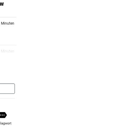
kw
7 Minuten
9 Minuten
 bei
9 Minuten
omet
9 Minuten
lichen
lagwort
1 Minuten