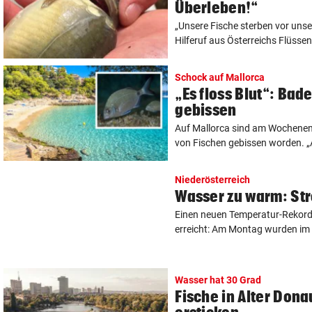
Überleben!“
„Unsere Fische sterben vor uns
Hilferuf aus Österreichs Flüssen
Schock auf Mallorca
„Es floss Blut“: Bad
gebissen
Auf Mallorca sind am Wochenen
von Fischen gebissen worden. „A
Niederösterreich
Wasser zu warm: Str
Einen neuen Temperatur-Rekord
erreicht: Am Montag wurden im 
Wasser hat 30 Grad
Fische in Alter Dona