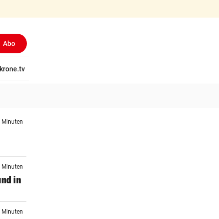
Abo
tschaft
krone.tv
Wissen
Gericht
Kolumnen
Freizeit
Reise
Ti
5 Minuten
3 Minuten
and in
9 Minuten