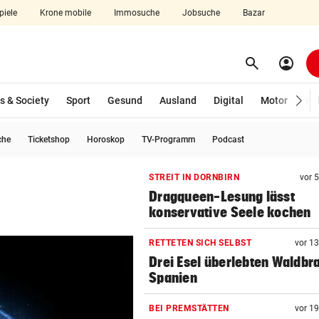
piele
Krone mobile
Immosuche
Jobsuche
Bazar
search
account_circle
Menü aufklappen
Suchen
s & Society
Sport
Gesund
Ausland
Digital
Motor
Wir
che
Ticketshop
Horoskop
TV-Programm
Podcast
len
STREIT IN DORNBIRN
vor 
Dragqueen-Lesung lässt
konservative Seele kochen
RETTETEN SICH SELBST
vor 1
Drei Esel überlebten Waldbr
Spanien
BEI PREMSTÄTTEN
vor 1