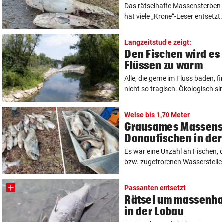
Das rätselhafte Massensterben 
hat viele „Krone“-Leser entsetzt.
Langzeitstudie zeigt:
Den Fischen wird es
Flüssen zu warm
Alle, die gerne im Fluss baden, f
nicht so tragisch. Ökologisch sin
Welse bis 1,70 Meter
Grausames Massens
Donaufischen in der
Es war eine Unzahl an Fischen,
bzw. zugefrorenen Wasserstellen 
Passanten entsetzt
Rätsel um massenha
in der Lobau