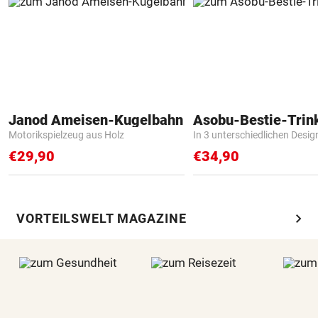
Janod Ameisen-Kugelbahn
Asobu-Bestie-Trin
Motorikspielzeug aus Holz
In 3 unterschiedlichen Desig
€29,90
€34,90
chevron_right
VORTEILSWELT MAGAZINE