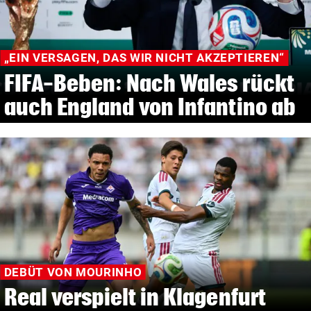
„EIN VERSAGEN, DAS WIR NICHT AKZEPTIEREN“
FIFA-Beben: Nach Wales rückt
auch England von Infantino ab
DEBÜT VON MOURINHO
Real verspielt in Klagenfurt