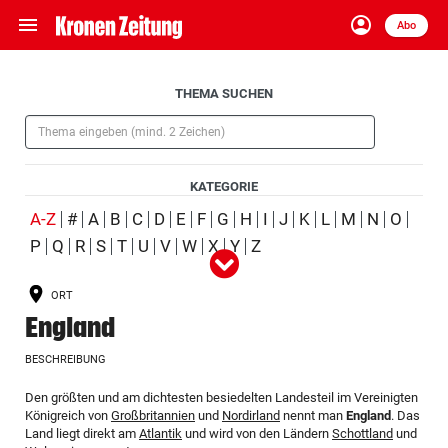
menu
account_circle
Navigation
Anmelden
Abo
close
Schließen
ein-/ausklappen
Aufklappen
THEMA SUCHEN
Abonnieren
(Pflichtfeld)
account_circle
arrow_right
Anmelden
KATEGORIE
pin_drop
arrow_right
Bundesland auswäh
Wien
(ausgewählt)
A-Z
#
A
B
C
D
E
F
G
H
I
J
K
L
M
N
O
P
Q
R
S
T
U
V
W
X
Y
Z
Alle
Person
Ort
Schlagwort
Organisation
(ausgewählt)
bookmark
Merkliste
ORT
Produkt
Ereignis
England
Suchbegriff
search
BESCHREIBUNG
eingeben
Aufklappen
Den größten und am dichtesten besiedelten Landesteil im Vereinigten
Königreich von
Großbritannien
und
Nordirland
nennt man
England
. Das
Land liegt direkt am
Atlantik
und wird von den Ländern
Schottland
und