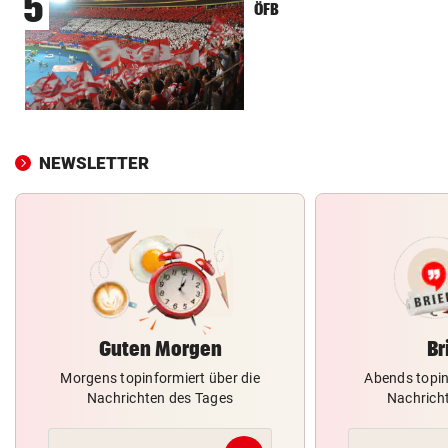
5
ÖFB
NEWSLETTER
Guten Morgen
Br
Morgens topinformiert über die
Abends topin
Nachrichten des Tages
Nachrich