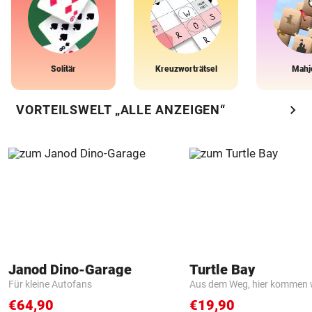
Solitär
Kreuzworträtsel
Mahj
chevron_right
VORTEILSWELT „ALLE ANZEIGEN“
Janod Dino-Garage
Turtle Bay
Für kleine Autofans
Aus dem Weg, hier kommen w
€64,90
€19,90