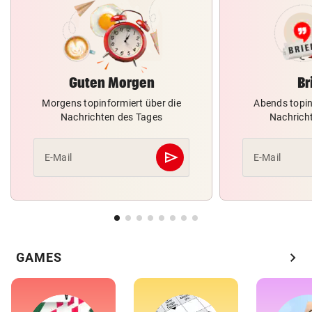
Guten Morgen
Br
Morgens topinformiert über die
Abends topin
Nachrichten des Tages
Nachrich
send
E-Mail
E-Mail
Abschicken
chevron_right
GAMES