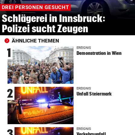
DREI PERSONEN GESUCHT
Schlägerei in Innsbruck:
Polizei sucht Zeugen
ÄHNLICHE THEMEN
EREIGNIS
1
Demonstration in Wien
EREIGNIS
2
Unfall Steiermark
EREIGNIS
3
Verkehrsunfall