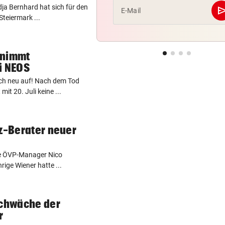
dja Bernhard hat sich für den
se
E-Mail
Steiermark ...
rnimmt
i NEOS
ich neu auf! Nach dem Tod
t 20. Juli keine ...
rz-Berater neuer
ne ÖVP-Manager Nico
hrige Wiener hatte ...
schwäche der
r