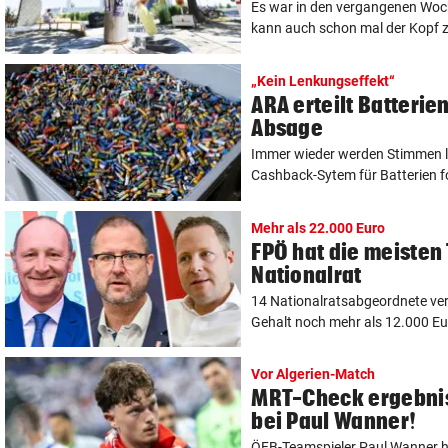
Es war in den vergangenen Woch
kann auch schon mal der Kopf zu
„Kein Lenkungseffekt“
ARA erteilt Batterie
Absage
Immer wieder werden Stimmen la
Cashback-Sytem für Batterien for
Mehr als 22.000 Euro
FPÖ hat die meisten
Nationalrat
14 Nationalratsabgeordnete ver
Gehalt noch mehr als 12.000 Eu
Vor Algerien-Match
MRT-Check ergebnis
bei Paul Wanner!
ÖFB-Teamspieler Paul Wanner h