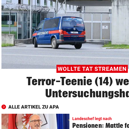
© Krone Multimedia GmbH & Co KG 2026
Muthgasse 2, 1190 Wien
WOLLTE TAT STREAMEN
Terror-Teenie (14) we
Untersuchungsha
ALLE ARTIKEL ZU APA
Landeschef legt nach
Pensionen: Mattle fo