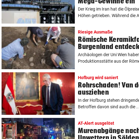
Mega-Gewinne ein
Der Krieg im Iran hat die Ölpreis
Höhen getrieben. Während die Au
Riesige Ausmaße
Römische Keramikfa
Burgenland entdeck
Archäologen der Uni Wien haben 
Produktionsstätte aus der Römer
Hofburg wird saniert
Rohrschaden! Van d
ausziehen
In der Hofburg stehen dringend
Betroffen davon sind auch die ..
AT-Alert ausgelöst
Murenabgänge nach
Unwettern in Sölde