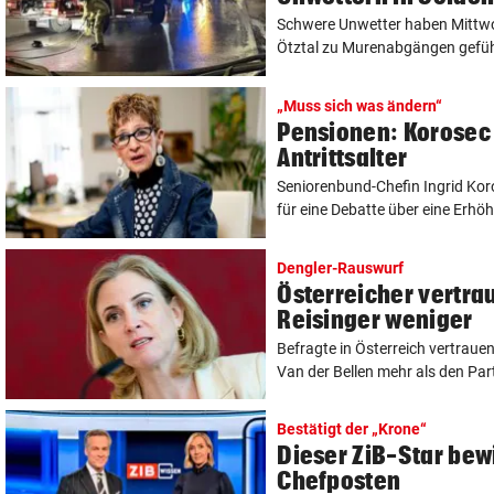
Schwere Unwetter haben Mittwo
Ötztal zu Murenabgängen geführt
„Muss sich was ändern“
Pensionen: Korosec 
Antrittsalter
Seniorenbund-Chefin Ingrid Koro
für eine Debatte über eine Erhöh
Dengler-Rauswurf
Österreicher vertra
Reisinger weniger
Befragte in Österreich vertrau
Van der Bellen mehr als den Part
Bestätigt der „Krone“
Dieser ZiB-Star bew
Chefposten