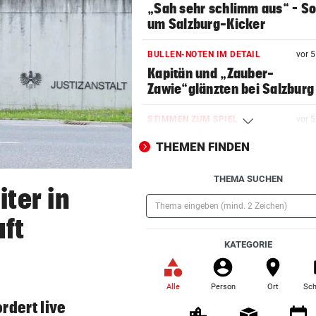
„Sah sehr schlimm aus“ – S
um Salzburg-Kicker
BULLEN-NOTEN IM DETAIL
vor 
Kapitän und „Zauber-
Zawie“glänzten bei Salzburg
STIMMEN ZUM SPIEL
vor 
Austria-Trainer Helm: „Das
THEMEN FINDEN
uns besser!“
THEMA SUCHEN
KUNDENDATEN BETROFFEN
vor 
iter in
Cyberangriff auf Wiener
Schmuckhändler Frey Wille
ft
(Pflichtfeld)
KATEGORIE
EUROPA-LEAGUE-QUALI
vor 
Joker Tabakovic führt Salzbu
Last-Minute-Sieg
Alle
Person
Ort
Sch
(ausgewählt)
rdert live
PALÄSTINENSER GETÖTET
vor 