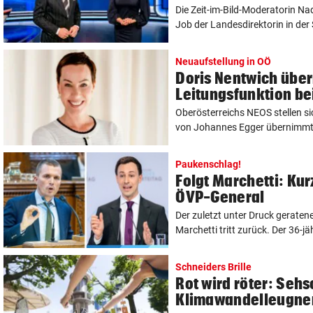
Die Zeit-im-Bild-Moderatorin Na
Job der Landesdirektorin in der 
Neuaufstellung in OÖ
Doris Nentwich übe
Leitungsfunktion be
Oberösterreichs NEOS stellen s
von Johannes Egger übernimmt mi
Paukenschlag!
Folgt Marchetti: Ku
ÖVP-General
Der zuletzt unter Druck gerate
Marchetti tritt zurück. Der 36-jä
Schneiders Brille
Rot wird röter: Seh
Klimawandelleugne