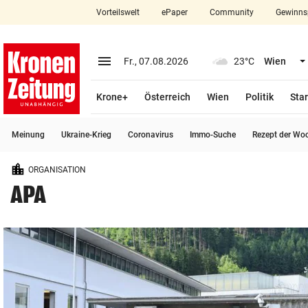
Vorteilswelt
ePaper
Community
Gewinns
close
Schließen
menu
Menü aufklappen
Fr., 07.08.2026
23°C
Wien
Abonnieren
Krone+
Österreich
Wien
Politik
Star
account_circle
arrow_right
Anmelden
Meinung
Ukraine-Krieg
Coronavirus
Immo-Suche
Rezept der Wo
pin_drop
arrow_right
Bundesland auswäh
Wien
ORGANISATION
bookmark
Merkliste
APA
Suchbegriff
search
eingeben