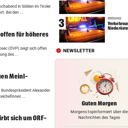
chabend in Sölden im Tiroler
KEIN ARSENAL-WECHSEL
vor 
. Bei den ...
Vinicius Jr. verlängert bei Re
EREIGNIS
3
Madrid bis 2032
Verkehrsun
Niederöste
UKRAINISCHER ANGRIFF?
vor 
offen für höheres
Vor Oman havarierter Tanker
Ölkatastrophe droht
sec (ÖVP) zeigt sich offen
NEWSLETTER
ung des ...
„VERSTEHE ICH NICHT“
vor 
ÖFB-Kicker Wimmer packt ü
Morddrohungen aus
uen Meinl-
en Bundespräsident Alexander
eichefinnen ...
Guten Morgen
Morgens topinformiert über die
irbt sich um ORF-
Nachrichten des Tages