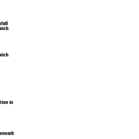
7 Stunden
viel
fall
eich
7 Stunden
te
eich
7 Stunden
um
7 Stunden
ion in
7 Stunden
iermark