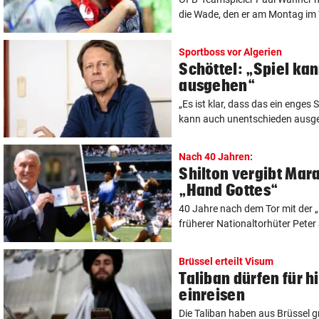
die Wade, den er am Montag im 
Sportboss vor Algerien
Schöttel: „Spiel ka
ausgehen“
„Es ist klar, dass das ein enges S
kann auch unentschieden ausgeh
Nach 40 Jahren:
Shilton vergibt Mar
„Hand Gottes“
40 Jahre nach dem Tor mit der 
früherer Nationaltorhüter Peter S
Brüssel erteilt Visum
Taliban dürfen für h
einreisen
Die Taliban haben aus Brüssel gr