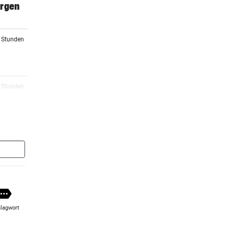
orgen
5 Stunden
5 Stunden
 macht
6 Stunden
6 Stunden
rg zu
lagwort
6 Stunden