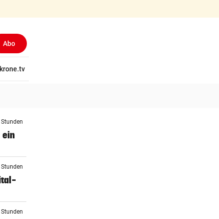
Abo
tschaft
krone.tv
Wissen
Gericht
Kolumnen
Freizeit
Reise
Ti
4 Stunden
 ein
4 Stunden
tal-
5 Stunden