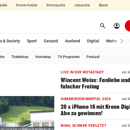
piele
Krone mobile
Immosuche
Jobsuche
Bazar
search
account_circle
Menü aufklappen
Suchen
s & Society
Sport
Gesund
Ausland
Digital
Motor
Wir
che
Ticketshop
Horoskop
TV-Programm
Podcast
len
LIVE IN DER METASTADT
vor 
Wincent Weiss: Fanliebe und
falscher Freitag
SOMMERGEWINNSPIEL 2026
vor 
20 x iPhone 16 mit Krone Digi
Abo zu gewinnen!
WOHL SCHWER VERLETZT
vor 