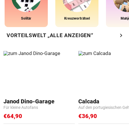
Solitär
Kreuzworträtsel
Mahj
chevron_right
VORTEILSWELT „ALLE ANZEIGEN“
Janod Dino-Garage
Calcada
Für kleine Autofans
Auf den portugiesischen G
€64,90
€36,90