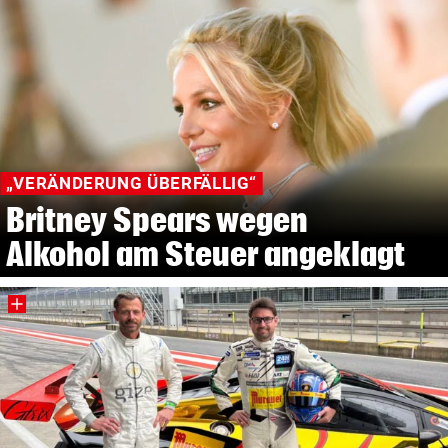
„VERÄNDERUNG ÜBERFÄLLIG“
Britney Spears wegen
Alkohol am Steuer angeklagt