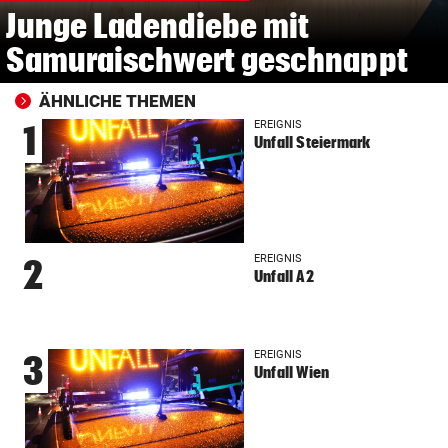
Junge Ladendiebe mit
Samuraischwert geschnappt
ÄHNLICHE THEMEN
EREIGNIS
1
Unfall Steiermark
EREIGNIS
2
Unfall A2
EREIGNIS
3
Unfall Wien