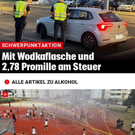
© Krone Multimedia GmbH & Co KG 2026
Muthgasse 2, 1190 Wien
SCHWERPUNKTAKTION
Mit Wodkaflasche und
2,78 Promille am Steuer
ALLE ARTIKEL ZU ALKOHOL