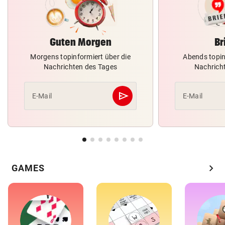
Guten Morgen
Br
Morgens topinformiert über die
Abends topin
Nachrichten des Tages
Nachrich
send
E-Mail
E-Mail
Abschicken
chevron_right
GAMES