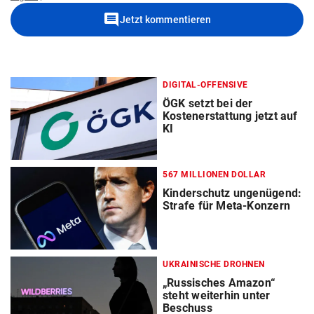
comment
Jetzt kommentieren
DIGITAL-OFFENSIVE
ÖGK setzt bei der
Kostenerstattung jetzt auf
KI
567 MILLIONEN DOLLAR
Kinderschutz ungenügend:
Strafe für Meta-Konzern
UKRAINISCHE DROHNEN
„Russisches Amazon“
steht weiterhin unter
Beschuss