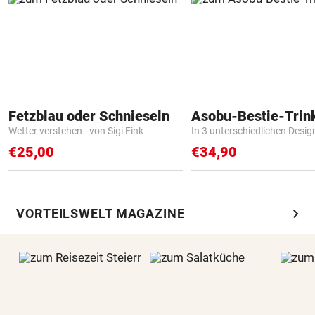
Fetzblau oder Schnieseln
Asobu-Bestie-Trin
Wetter verstehen - von Sigi Fink
In 3 unterschiedlichen Desig
€25,00
€34,90
chevron_right
VORTEILSWELT MAGAZINE