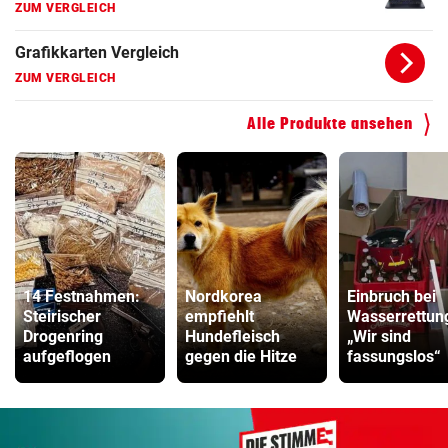
ZUM VERGLEICH
Grafikkarten Vergleich
ZUM VERGLEICH
Alle Produkte ansehen
14 Festnahmen:
Nordkorea
Einbruch bei
Steirischer
empfiehlt
Wasserrettun
Drogenring
Hundefleisch
„Wir sind
aufgeflogen
gegen die Hitze
fassungslos“