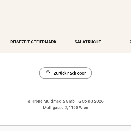
REISEZEIT STEIERMARK
SALATKÜCHE
north
Zurück nach oben
© Krone Multimedia GmbH & Co KG 2026
Muthgasse 2, 1190 Wien
NaN%