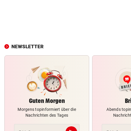
NEWSLETTER
Guten Morgen
Br
Morgens topinformiert über die
Abends topin
Nachrichten des Tages
Nachrich