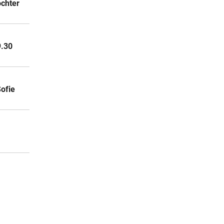
ochter
9.30
ofie