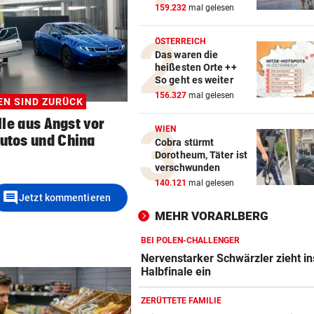
159.232
mal gelesen
ÖSTERREICH
Das waren die
heißesten Orte ++
So geht es weiter
156.327
mal gelesen
EN SIND ZURÜCK
le aus Angst vor
WIEN
autos und China
Cobra stürmt
Dorotheum, Täter ist
verschwunden
140.121
mal gelesen
comment
Jetzt kommentieren
MEHR VORARLBERG
BEI POLEN-CHALLENGER
Nervenstarker Schwärzler zieht in
Halbfinale ein
ZERÜTTETE FAMILIE