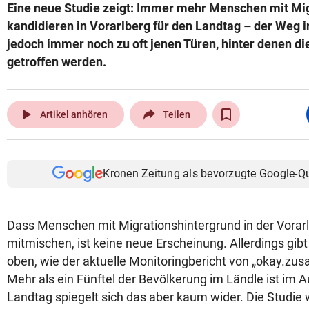
Eine neue Studie zeigt: Immer mehr Menschen mit Mi
kandidieren in Vorarlberg für den Landtag – der Weg in
jedoch immer noch zu oft jenen Türen, hinter denen d
getroffen werden.
play_arrow
Artikel anhören
Teilen
Kronen Zeitung als bevorzugte Google-Q
Dass Menschen mit Migrationshintergrund in der Vorarlb
mitmischen, ist keine neue Erscheinung. Allerdings gibt
oben, wie der aktuelle Monitoringbericht von „okay.zu
Mehr als ein Fünftel der Bevölkerung im Ländle ist im 
Landtag spiegelt sich das aber kaum wider. Die Studi