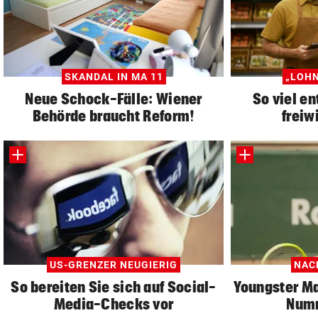
SKANDAL IN MA 11
„LOHN
Neue Schock-Fälle: Wiener
So viel en
Behörde braucht Reform!
freiwi
US-GRENZER NEUGIERIG
NAC
So bereiten Sie sich auf Social-
Youngster M
Media-Checks vor
Numm