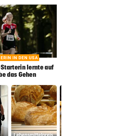
ERIN IN DEN USA
tarterin lernte auf
be das Gehen
Nordkorea
Fakten-Che
Lebensmittelpreis
empfiehlt
Warum die 