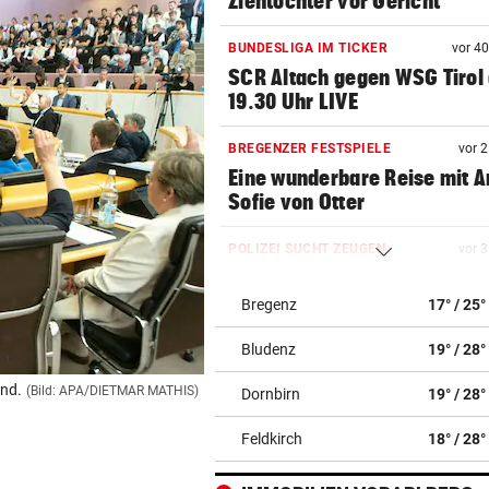
Ziehtochter vor Gericht
BUNDESLIGA IM TICKER
vor 4
SCR Altach gegen WSG Tirol
19.30 Uhr LIVE
BREGENZER FESTSPIELE
vor 
Eine wunderbare Reise mit 
Sofie von Otter
POLIZEI SUCHT ZEUGEN
vor 
Unbekannte stahlen Schilde
Feuerwehrhaus
Bregenz
17° / 25°
Bludenz
19° / 28°
BINNEN WENIGER STUNDEN
vor 
Ländle-Polizei nahm neun
und.
(Bild: APA/DIETMAR MATHIS)
Dornbirn
19° / 28°
Jugendliche fest
Feldkirch
18° / 28°
ANHALTENDE TROCKENHEIT
vor 
Kein Wasser mehr: