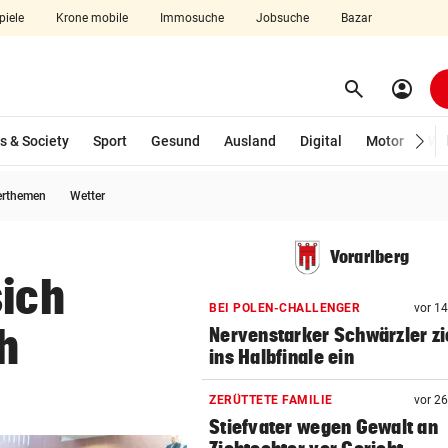
piele
Krone mobile
Immosuche
Jobsuche
Bazar
search
account_circle
Menü aufklappen
Suchen
s & Society
Sport
Gesund
Ausland
Digital
Motor
Wir
erthemen
Wetter
len
Vorarlberg
sich
BEI POLEN-CHALLENGER
vor 1
h
Nervenstarker Schwärzler zi
ins Halbfinale ein
ZERÜTTETE FAMILIE
vor 2
Stiefvater wegen Gewalt an