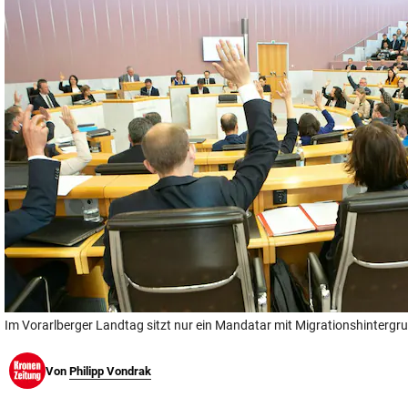
© Krone Multimedia GmbH & Co KG 2026
Muthgasse 2, 1190 Wien
Im Vorarlberger Landtag sitzt nur ein Mandatar mit Migrationshintergr
Von
Philipp Vondrak