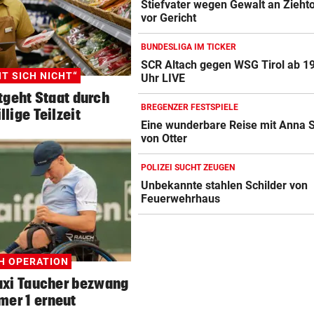
Stiefvater wegen Gewalt an Zieht
vor Gericht
BUNDESLIGA IM TICKER
SCR Altach gegen WSG Tirol ab 1
T SICH NICHT“
Uhr LIVE
tgeht Staat durch
BREGENZER FESTSPIELE
llige Teilzeit
Eine wunderbare Reise mit Anna S
von Otter
POLIZEI SUCHT ZEUGEN
Unbekannte stahlen Schilder von
Feuerwehrhaus
H OPERATION
axi Taucher bezwang
er 1 erneut