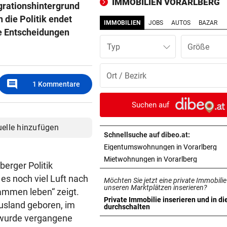
IMMOBILIEN VORARLBERG
grationshintergrund
Alpenvereinshaus schließt 
 die Politik endet
IMMOBILIEN
JOBS
AUTOS
BAZAR
NACH OPERATION
vor 
ie Entscheidungen
Youngster Maxi Taucher be
Typ
Nummer 1 erneut
SPERRSTUNDE
vor 
comment
1
Kommentare
Wirtshaussterben: „Sternbr
schlittert in Pleite
Suchen auf
GEGEN WATTENS
vor 
uelle hinzufügen
Altachs Massombo kennt de
Schnellsuche auf dibeo.at:
Schlüssel zum Erfolg
in 
Eigentumswohnungen in Vorarlberg
in neuem 
Mietwohnungen in Vorarlberg
erger Politik
VON POLIZEI GESCHNAPPT
vor 
 es noch viel Luft nach
Möchten Sie jetzt eine private Immobilie
Urlauber war mit illegalen W
unseren Marktplätzen inserieren?
sammen leben“ zeigt.
unterwegs
Private Immobilie inserieren und in di
Ausland geboren, im
in neuem Tab öffnen
durchschalten
DREI MÄNNER ANGEKLAGT
vor 
e wurde vergangene