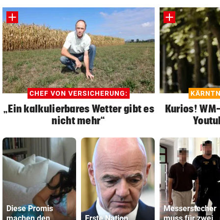
CHEF VON VERSICHERUNG:
KÄRNTN
„Ein kalkulierbares Wetter gibt es
Kurios! WM-S
nicht mehr“
Youtu
Diese Promis
Messerstecher
machen den
Erste Nation
muss für zwei