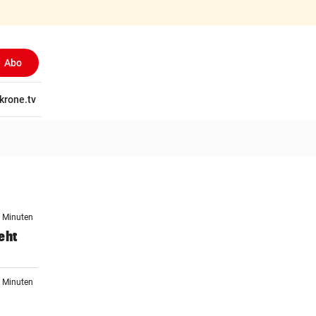
Abo
tschaft
krone.tv
Wissen
Gericht
Kolumnen
Freizeit
Reise
Ti
4 Minuten
eht
6 Minuten