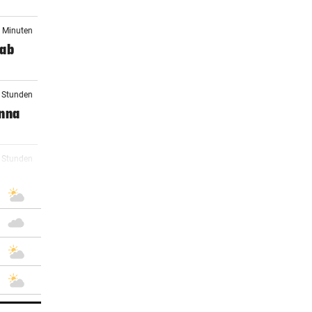
0 Minuten
 ab
2 Stunden
Anna
3 Stunden
r von
4 Stunden
5 Stunden