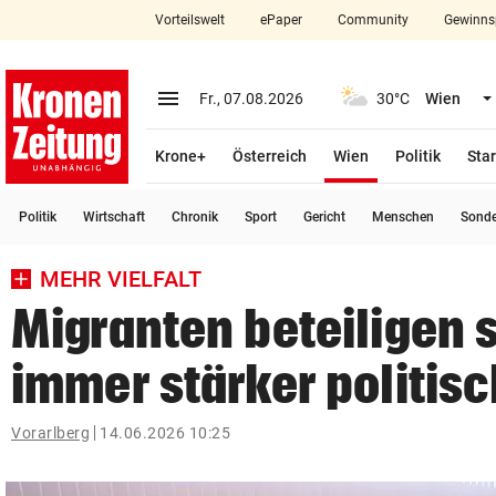
Vorteilswelt
ePaper
Community
Gewinns
close
Schließen
menu
Menü aufklappen
Fr., 07.08.2026
30°C
Wien
Abonnieren
(ausgewählt)
Krone+
Österreich
Wien
Politik
Star
account_circle
arrow_right
Anmelden
Politik
Wirtschaft
Chronik
Sport
Gericht
Menschen
Sond
pin_drop
arrow_right
Bundesland auswäh
Wien
MEHR VIELFALT
bookmark
Merkliste
Migranten beteiligen 
immer stärker politisc
Suchbegriff
search
eingeben
Vorarlberg
14.06.2026 10:25