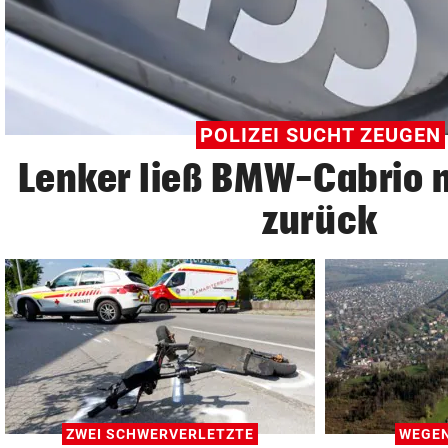
© Krone Multimedia GmbH & Co KG 2026
Muthgasse 2, 1190 Wien
POLIZEI SUCHT ZEUGEN
Lenker ließ BMW-Cabrio 
zurück
ZWEI SCHWERVERLETZTE
WEGEN