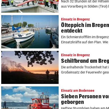
Nach 32 Stunden ist der Hilfsei
aus Vorarlberg in Sölden (Tirol) 
Einsatz in Bregenz
Ölteppich im Brege
entdeckt
Ein Schmierstofffilm im Bregenz
Einsatzkräfte auf den Plan. Wie s
Einsatz in Bregenz
Schilfbrand am Bre
Die anhaltende Trockenheit hat 
Großeinsatz der Feuerwehr geso
Einsatz am Bodensee
Sieben Personen vo
geborgen
Heftige Sturmböen haben am M