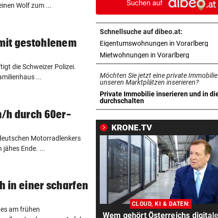
Suchen auf
inen Wolf zum ...
Stuttgarts Sportboss schwä
von Ländle-Duo
Schnellsuche auf dibeo.at:
 mit gestohlenem
in 
Eigentumswohnungen in Vorarlberg
AUF ERFOLGSKURS
vor 1
in neuem 
Mietwohnungen in Vorarlberg
Doppelmayr zog Megaauftrag
Guatemala an Land
tigt die Schweizer Polizei.
Möchten Sie jetzt eine private Immobilie
amilienhaus ...
unseren Marktplätzen inserieren?
CYBERANGRIFF
vor 
Private Immobilie inserieren und in di
Datenklau: So stahlen die H
in neuem Tab öffnen
durchschalten
31.000 Datensätze
m/h durch 60er-
KRONE.TV
EIN BEACH-MÄRCHEN
vor 
n deutschen Motorradlenkers
Vor 13 Jahren fand Flo in Wol
jähes Ende. ...
die große Liebe
WEGEN TROCKENHEIT
vor 
h in einer scharfen
Hohe Brandgefahr in Bregen
Appell zur Vorsicht
CLOUD, KI & DATEN:
t es am frühen
Wem gehört Österreichs digital