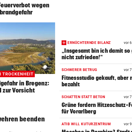
 Feuerverbot wegen
brandgefahr
ERNÜCHTERNDE BILANZ
vor 
„Insgesamt bin ich damit so 
nicht zufrieden!“
SCHWERER BETRUG
vor 
 TROCKENHEIT
Fitnessstudio gekauft, aber 
gefahr in Bregenz:
bezahlt
l zur Vorsicht
SCHATTEN STATT BETON
vor 
Grüne fordern Hitzeschutz-
für Vorarlberg
wehren beenden
ATIB WILL KUTURZENTRUM
vor 