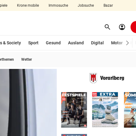
piele
Krone mobile
Immosuche
Jobsuche
Bazar
search
account_circle
Menü aufklappen
Suchen
s & Society
Sport
Gesund
Ausland
Digital
Motor
Wir
erthemen
Wetter
len
Vorarlberg