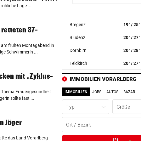
Feldkirch: Feuerverbot weg
rohliche Lage ...
Waldbrandgefahr
PILOTPROJEKT
Bregenz
19° / 25°
vor 1
retteten 87-
Neue Pfandstationen helfen
Bludenz
20° / 27°
Umwelt und Menschen
h am frühen Montagabend in
Dornbirn
20° / 28°
rige Schwimmerin ...
„TEAM VORARLBERG“ TOP
vor 1
Tobi Nolde fliegt auf Guadel
Feldkirch
20° / 27°
ins Gelbe Trikot
cken mit „Zyklus-
IMMOBILIEN VORARLBERG
BILYK UND HERBURGER
vor 1
Das Schaulaufen der Stars 
as Thema Frauengesundheit
IMMOBILIEN
JOBS
AUTOS
BAZAR
Sommercup in Hard
erin sollte fast ...
Typ
MUSS INS GEFÄNGNIS
vor 1
Russe importierte kiloweise
n Jäger
Cannabis aus den USA
atte das Land Vorarlberg
TALENTE ÜBERZEUGEN
vor 1