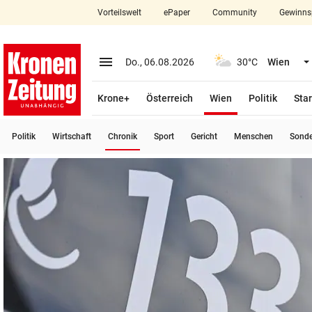
Vorteilswelt
ePaper
Community
Gewinns
close
Schließen
menu
Menü aufklappen
Do., 06.08.2026
30°C
Wien
Abonnieren
(ausgewählt)
Krone+
Österreich
Wien
Politik
Star
account_circle
arrow_right
Anmelden
(ausgewählt)
Politik
Wirtschaft
Chronik
Sport
Gericht
Menschen
Sond
pin_drop
arrow_right
Bundesland auswäh
Wien
bookmark
Merkliste
Suchbegriff
search
eingeben