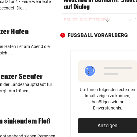
Moschee in Dornbirn? Stadt 
nsatz für 17 Feuerwehrleute
auf Dialog
beendet. Die ...
POLIZEI SUCHT ZEUGEN
vor 
Lenker ließ BMW-Cabrio na
nzer Hafen
Crash zurück
FUSSBALL VORARLBERG
er Hafen rief am Abend die
SANIERUNG GESCHEITERT
vor 1
ich ...
Stuckateur rutscht abermals
die Pleite
genzer Seeufer
ZWEI SCHWERVERLETZTE
vor 1
Vermummter E-Scooter-Fah
in der Landeshauptstadt für
Um Ihnen folgenden externen
(16) fährt Polizist um
rgt: Am frühen ...
Inhalt zeigen zu können,
benötigen wir Ihr
SANIERUNGSOFFENSIVE
vor 1
Einverständnis.
Wieder ein Sommer der viel
Baustellen im Ländle
n sinkendem Floß
Anzeigen
WEGEN TROCKENHEIT
vor 1
ontagabend sieben Personen