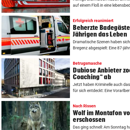
auf einem Floß in eine lebensbed
Erfolgreich reanimiert
Beherzte Badegäste 
Jährigen das Leben
Dramatische Szenen haben sic
Bregenz abgespielt: Eine 87-jäh
Betrugsmasche
Dubiose Anbieter zo
Coaching“ ab
Jetzt haben Kriminelle auch d
für sich entdeckt: Eine Vorarlberg
Nach Rissen
Wolf im Montafon vo
erschossen
Das ging schnell: Am Sonntag h