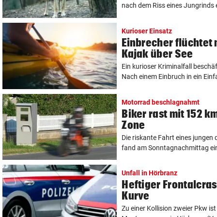
nach dem Riss eines Jungrinds e
Kurioser Einsatz
Einbrecher flüchtet
Kajak über See
Ein kurioser Kriminalfall beschäf
Nach einem Einbruch in ein Einf
Motorrad beschlagnahmt
Biker rast mit 152 k
Zone
Die riskante Fahrt eines junge
fand am Sonntagnachmittag ein 
Unfall in Hörbranz
Heftiger Frontalcras
Kurve
Zu einer Kollision zweier Pkw is