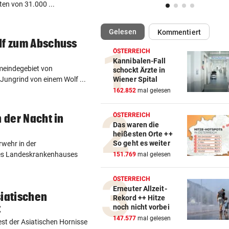
en von 31.000 ...
(ausgewählt)
Gelesen
Kommentiert
lf zum Abschuss
ÖSTERREICH
Kannibalen-Fall
meindegebiet von
schockt Ärzte in
Jungrind von einem Wolf ...
Wiener Spital
162.852
mal gelesen
ÖSTERREICH
n der Nacht in
Das waren die
heißesten Orte ++
So geht es weiter
rwehr in der
des Landeskrankenhauses
151.769
mal gelesen
ÖSTERREICH
Erneuter Allzeit-
siatischen
Rekord ++ Hitze
t
noch nicht vorbei
147.577
mal gelesen
st der Asiatischen Hornisse