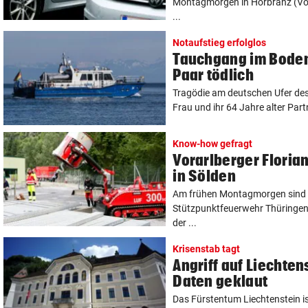
Montagmorgen in Hörbranz (Vo
...
Notaufstieg erfolglos
Tauchgang im Boden
Paar tödlich
Tragödie am deutschen Ufer des
Frau und ihr 64 Jahre alter Part
Know-how gefragt
Vorarlberger Florian
in Sölden
Am frühen Montagmorgen sind 
Stützpunktfeuerwehr Thüringen
der ...
Krisenstab tagt
Angriff auf Liechten
Daten geklaut
Das Fürstentum Liechtenstein i