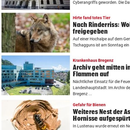
Cyberangriffs geworden. Die Dat
Hirte fand totes Tier
Nach Rinderriss: Wo
freigegeben
Auf einer Hochalpe auf dem Ge
Tschagguns ist am Sonntag ein 
Krankenhaus Bregenz
Archiv geht mitten i
Flammen auf
Nächtlicher Einsatz für die Feue
Landeshauptstadt: Im Archiv 
Bregenz ...
Gefahr für Bienen
Weiteres Nest der A
Hornisse aufgespür
In Lustenau wurde erneut ein Ne