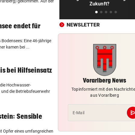
rarlberg) gekommen. Auf der
LAND ZAHLT AUS
vor 
Zukunft?
20 Millionen Euro Soforthilfe
Ländle-Gemeinden
NEWSLETTER
see endet für
BITSCHI IN DER KRITIK
vor 
SPÖ fordert Aus für
 Bodensees: Eine 46-jährige
„gescheitertes Tarifmodell“
ner kamen bei ...
is bei Hilfseinsatz
Vorarlberg News
die Hochwasser-
Topinformiert mit den Nachricht
 und die Betriebsfeuerwehr
aus Vorarlberg
se
E-Mail
stein: Sensible
st Opfer eines umfangreichen