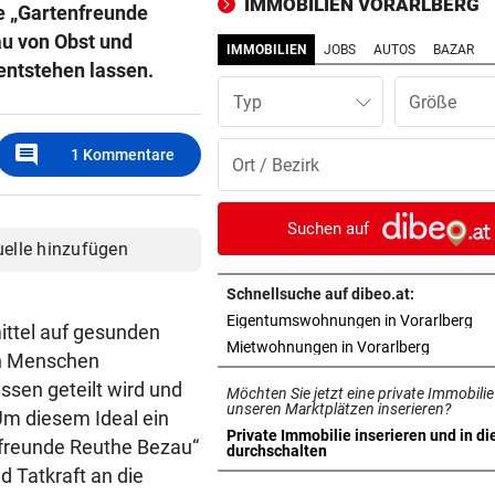
IMMOBILIEN VORARLBERG
e „Gartenfreunde
(16) fährt Polizist um
au von Obst und
IMMOBILIEN
JOBS
AUTOS
BAZAR
SANIERUNGSOFFENSIVE
vor 1
ntstehen lassen.
Wieder ein Sommer der viel
Typ
Baustellen im Ländle
comment
1
Kommentare
WEGEN TROCKENHEIT
vor 1
Feldkirch: Feuerverbot weg
Waldbrandgefahr
Suchen auf
uelle hinzufügen
PILOTPROJEKT
vor 1
Neue Pfandstationen helfen
Schnellsuche auf dibeo.at:
Umwelt und Menschen
in 
Eigentumswohnungen in Vorarlberg
ittel auf gesunden
in neuem 
Mietwohnungen in Vorarlberg
en Menschen
„TEAM VORARLBERG“ TOP
vor 1
sen geteilt wird und
Möchten Sie jetzt eine private Immobilie
Tobi Nolde fliegt auf Guadel
unseren Marktplätzen inserieren?
Um diesem Ideal ein
ins Gelbe Trikot
Private Immobilie inserieren und in di
nfreunde Reuthe Bezau“
in neuem Tab öffnen
durchschalten
BILYK UND HERBURGER
vor 2
 Tatkraft an die