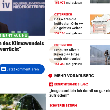
163.978
mal gelesen
ÖSTERREICH
Das waren die
heißesten Orte ++
So geht es weiter
152.165
mal gelesen
SIDENT AUS NÖ
n des Klimawandels
ÖSTERREICH
 verrückt“
Erneuter Allzeit-
Rekord ++ Hitze
noch nicht vorbei
151.465
mal gelesen
comment
Jetzt kommentieren
MEHR VORARLBERG
ERNÜCHTERNDE BILANZ
„Insgesamt bin ich damit so gar ni
zufrieden!“
SCHWERER BETRUG