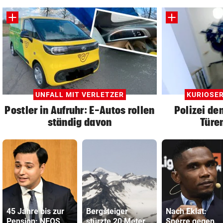
UNFALL MIT VERLETZER
KURIOSE
Postler in Aufruhr: E-Autos rollen
Polizei de
ständig davon
Türen
45 Jahre bis zur
Bergsteiger
Nach Eklat:
Pension: NEOS
stürzte 20 Meter
Sperre gegen