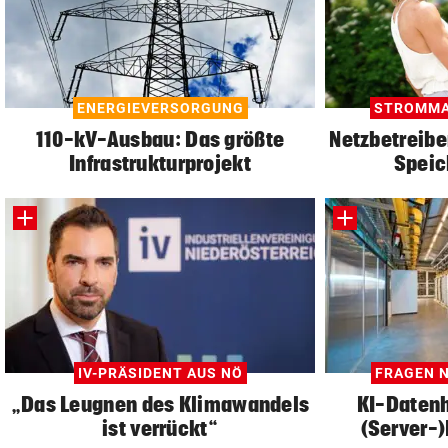
ENERGIEVERSORGUNG
STROMMA
110-kV-Ausbau: Das größte
Netzbetreibe
Infrastrukturprojekt
Speic
IV-PRÄSIDENT AUS NÖ
FRAGEN 
„Das Leugnen des Klimawandels
KI-Datenh
ist verrückt“
(Server-