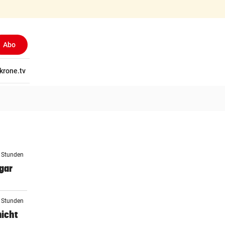
Abo
tschaft
krone.tv
Wissen
Gericht
Kolumnen
Freizeit
Reise
Ti
0 Stunden
gar
0 Stunden
nicht