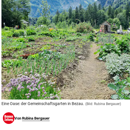
© Krone Multimedia GmbH & Co KG 2026
Muthgasse 2, 1190 Wien
Eine Oase: der Gemeinschaftsgarten in Bezau.
(Bild: Rubina Bergauer)
Von
Rubina Bergauer