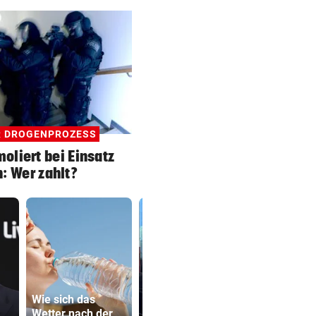
R DROGENPROZESS
moliert bei Einsatz
: Wer zahlt?
Wie sich das
500 Helfer
Wetter nach der
Fitnessstudio
kämpfen be