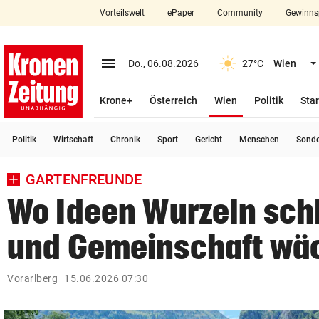
Vorteilswelt
ePaper
Community
Gewinns
close
Schließen
menu
Menü aufklappen
Do., 06.08.2026
27°C
Wien
Abonnieren
(ausgewählt)
Krone+
Österreich
Wien
Politik
Star
account_circle
arrow_right
Anmelden
Politik
Wirtschaft
Chronik
Sport
Gericht
Menschen
Sond
pin_drop
arrow_right
Bundesland auswäh
Wien
GARTENFREUNDE
bookmark
Merkliste
Wo Ideen Wurzeln sch
und Gemeinschaft wä
Suchbegriff
search
eingeben
Vorarlberg
15.06.2026 07:30