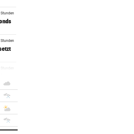
1 Stunden
Fonds
2 Stunden
setzt
3 Stunden
ch
4 Stunden
 in
5 Stunden
rer