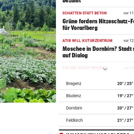
bezahlt
SCHATTEN STATT BETON
vor 1
Grüne fordern Hitzeschutz-
für Vorarlberg
ATIB WILL KUTURZENTRUM
vor 1
Moschee in Dornbirn? Stadt 
auf Dialog
POLIZEI SUCHT ZEUGEN
vor 1
Lenker ließ BMW-Cabrio na
Crash zurück
Bregenz
20° / 25°
Bludenz
19° / 27°
SANIERUNG GESCHEITERT
vor 1
Stuckateur rutscht abermals
Dornbirn
20° / 27°
die Pleite
Feldkirch
21° / 27°
ZWEI SCHWERVERLETZTE
vor 1
Vermummter E-Scooter-Fah