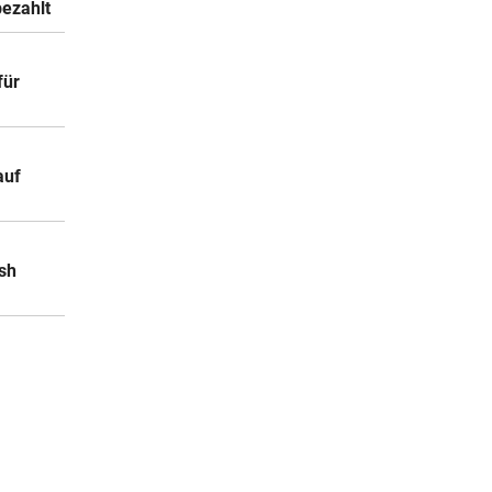
bezahlt
für
auf
sh