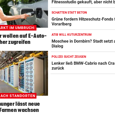
Fitnessstudio gekauft, aber nicht 
SCHATTEN STATT BETON
Grüne fordern Hitzeschutz-Fonds 
Vorarlberg
RKT IM UMBRUCH:
r wollen auf E-Auto-
ATIB WILL KUTURZENTRUM
her zugreifen
Moschee in Dornbirn? Stadt setzt 
Dialog
POLIZEI SUCHT ZEUGEN
Lenker ließ BMW-Cabrio nach Cra
zurück
NACH STANDORTEN
unger lässt neue
)Farmen wachsen