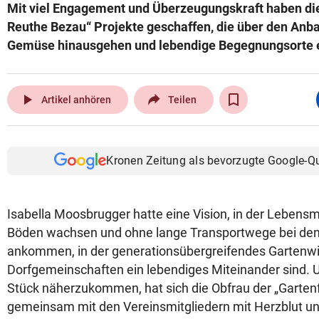
Mit viel Engagement und Überzeugungskraft haben di
Reuthe Bezau“ Projekte geschaffen, die über den Anb
Gemüse hinausgehen und lebendige Begegnungsorte e
play_arrow
Artikel anhören
Teilen
Kronen Zeitung als bevorzugte Google-Q
Isabella Moosbrugger hatte eine Vision, in der Lebensm
Böden wachsen und ohne lange Transportwege bei d
ankommen, in der generationsübergreifendes Gartenwis
Dorfgemeinschaften ein lebendiges Miteinander sind. 
Stück näherzukommen, hat sich die Obfrau der „Garte
gemeinsam mit den Vereinsmitgliedern mit Herzblut und