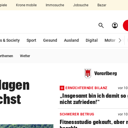
piele
Krone mobile
Immosuche
Jobsuche
Bazar
search
account_circle
Menü aufklappen
Suchen
s & Society
Sport
Gesund
Ausland
Digital
Motor
Wir
erthemen
Wetter
len
Vorarlberg
lagen
ERNÜCHTERNDE BILANZ
vor 1
chst
„Insgesamt bin ich damit so 
nicht zufrieden!“
SCHWERER BETRUG
vor 1
Fitnessstudio gekauft, aber 