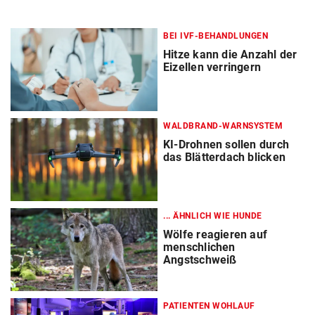
BEI IVF-BEHANDLUNGEN
Hitze kann die Anzahl der
Eizellen verringern
WALDBRAND-WARNSYSTEM
KI-Drohnen sollen durch
das Blätterdach blicken
... ÄHNLICH WIE HUNDE
Wölfe reagieren auf
menschlichen
Angstschweiß
PATIENTEN WOHLAUF