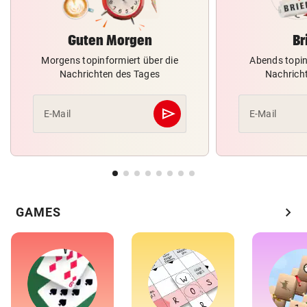
Guten Morgen
Br
Morgens topinformiert über die
Abends topin
Nachrichten des Tages
Nachrich
send
E-Mail
E-Mail
Abschicken
chevron_right
GAMES