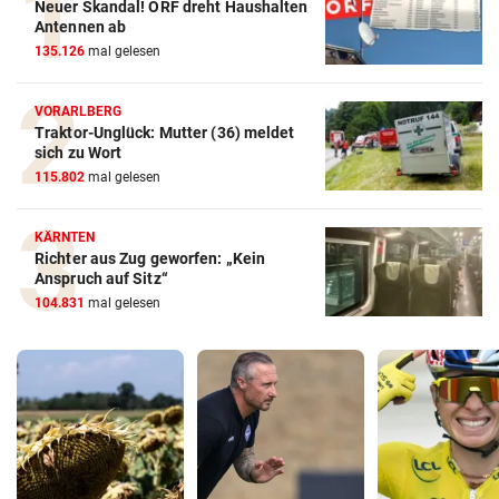
Neuer Skandal! ORF dreht Haushalten
Antennen ab
135.126
mal gelesen
VORARLBERG
Traktor-Unglück: Mutter (36) meldet
sich zu Wort
115.802
mal gelesen
KÄRNTEN
Richter aus Zug geworfen: „Kein
Anspruch auf Sitz“
104.831
mal gelesen