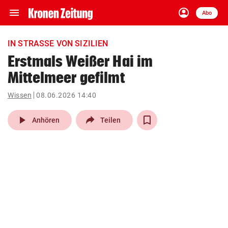
menu
account_circle
Navigation
Anmelden
Abo
close
Schließen
ein-/ausklappen
IN STRASSE VON SIZILIEN
Abonnieren
Erstmals Weißer Hai im
Mittelmeer gefilmt
account_circle
arrow_right
Anmelden
Wissen
08.06.2026 14:40
pin_drop
arrow_right
Bundesland auswäh
Wien
play_arrow
Anhören
Teilen
bookmark
Merkliste
Suchbegriff
search
eingeben