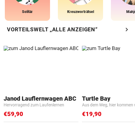
Solitär
Kreuzworträtsel
Mahj
chevron_right
VORTEILSWELT „ALLE ANZEIGEN“
Janod Lauflernwagen ABC
Turtle Bay
Hervorragend zum Laufenlernen
Aus dem Weg, hier kommen w
€59,90
€19,90