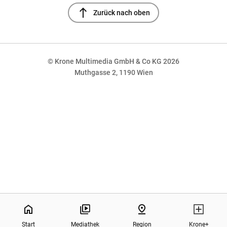
north
Zurück nach oben
© Krone Multimedia GmbH & Co KG 2026
Muthgasse 2, 1190 Wien
NaN%
home
pin_drop
Start
Mediathek
Region
Krone+