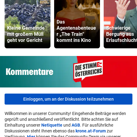
Fritz Repeater Vergleich
ZUM VERGLEICH
Das
Kleine Gemeinde
Agentenabenteue
Schwierige
Gaming Laptop Vergleich
mit großem Müll
r „The Train“
Bergung aus
geht vor Gericht
kommt ins Kino
Erlaufschluch
ZUM VERGLEICH
Grafikkarten Vergleich
ZUM VERGLEICH
Einloggen, um an der Diskussion teilzunehmen
Willkommen in unserer Community! Eingehende Beiträge werden
geprüft und anschließend veröffentlicht. Bitte achten Sie auf
Einhaltung unserer
Netiquette
und
AGB
. Für ausführliche
Diskussionen steht Ihnen ebenso das
krone.at-Forum
zur
Verfügung.
Hier
können Sie das Community-Team via unserer