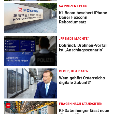
54 PROZENT PLUS
KI-Boom beschert iPhone-
Bauer Foxconn
Rekordumsatz
„FREMDE MÄCHTE“
Dobrindt: Drohnen-Vorfall
ist „Anschlagsszenario“
CLOUD, KI & DATEN:
Wem gehört Österreichs
digitale Zukunft?
FRAGEN NACH STANDORTEN
KI-Datenhunger lässt neue