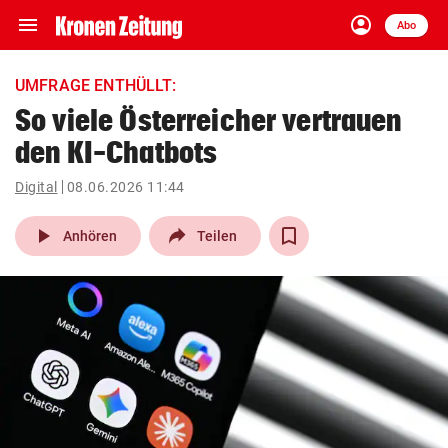
menu
account_circle
Navigation
Anmelden
Abo
close
Schließen
ein-/ausklappen
UMFRAGE ENTHÜLLT:
Abonnieren
So viele Österreicher vertrauen
den KI-Chatbots
account_circle
arrow_right
Anmelden
Digital
08.06.2026 11:44
pin_drop
arrow_right
Bundesland auswäh
Wien
play_arrow
Anhören
Teilen
bookmark
Merkliste
Suchbegriff
search
eingeben