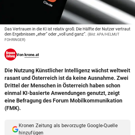
© Krone Multimedia GmbH & Co KG 2026
Muthgasse 2, 1190 Wien
Das Vertrauen in die KI ist relativ groß: Die Hälfte der Nutzer vertraut
den Ergebnissen „eher“ oder „voll und ganz“.
(Bild: APA/HELMUT
FOHRINGER)
Von
krone.at
Die Nutzung Künstlicher Intelligenz wächst weltweit
rasant und Österreich ist da keine Ausnahme. Zwei
Drittel der Menschen in Österreich haben schon
einmal KI-basierte Anwendungen genutzt, zeigt
eine Befragung des Forum Mobilkommunikation
(FMK).
Kronen Zeitung als bevorzugte Google-Quelle
hinzufügen