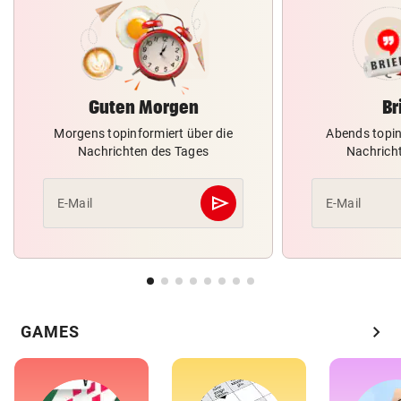
Guten Morgen
Br
Morgens topinformiert über die
Abends topin
Nachrichten des Tages
Nachrich
send
E-Mail
E-Mail
Abschicken
chevron_right
GAMES