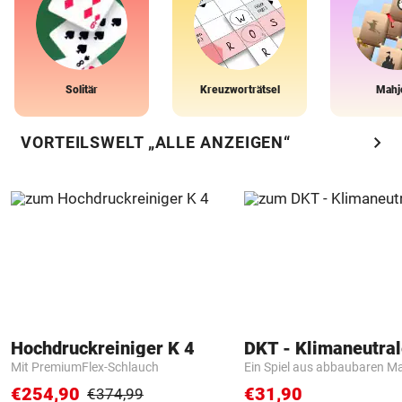
Solitär
Kreuzworträtsel
Mahj
chevron_right
VORTEILSWELT „ALLE ANZEIGEN“
Hochdruckreiniger K 4
Mit PremiumFlex-Schlauch
Ein Spiel aus abbaubaren Ma
€254,90
€31,90
€374,99