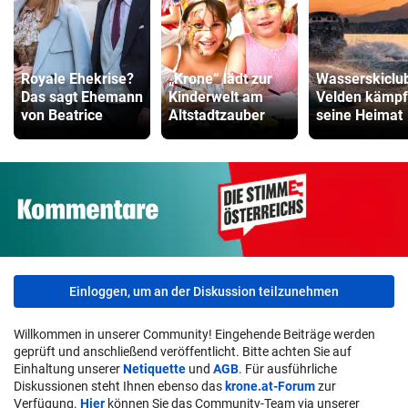
Royale Ehekrise?
„Krone“ lädt zur
Wasserskiclu
Das sagt Ehemann
Kinderwelt am
Velden kämpf
von Beatrice
Altstadtzauber
seine Heimat
Einloggen, um an der Diskussion teilzunehmen
Willkommen in unserer Community! Eingehende Beiträge werden
geprüft und anschließend veröffentlicht. Bitte achten Sie auf
Einhaltung unserer
Netiquette
und
AGB
. Für ausführliche
Diskussionen steht Ihnen ebenso das
krone.at-Forum
zur
Verfügung.
Hier
können Sie das Community-Team via unserer