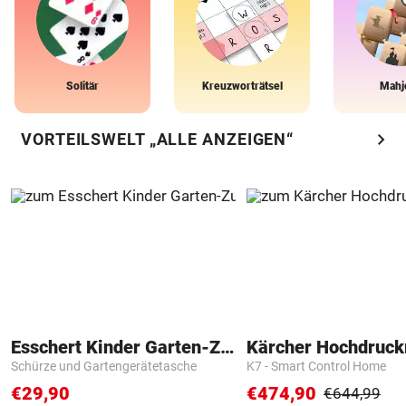
Solitär
Kreuzworträtsel
Mahj
chevron_right
VORTEILSWELT „ALLE ANZEIGEN“
Esschert Kinder Garten-Zubehör
Kärcher Hochdruck
Schürze und Gartengerätetasche
K7 - Smart Control Home
€29,90
€474,90
€644,99