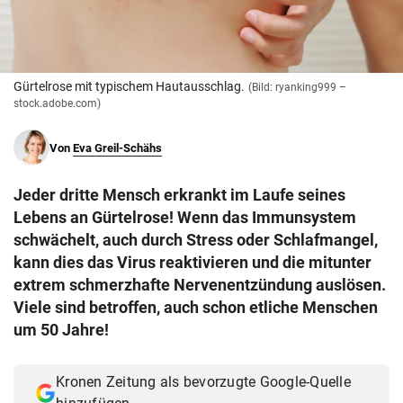
© Krone Multimedia GmbH & Co KG 2026
Muthgasse 2, 1190 Wien
Gürtelrose mit typischem Hautausschlag.
(Bild: ryanking999 –
stock.adobe.com)
Von
Eva Greil-Schähs
Jeder dritte Mensch erkrankt im Laufe seines
Lebens an Gürtelrose! Wenn das Immunsystem
schwächelt, auch durch Stress oder Schlafmangel,
kann dies das Virus reaktivieren und die mitunter
extrem schmerzhafte Nervenentzündung auslösen.
Viele sind betroffen, auch schon etliche Menschen
um 50 Jahre!
Kronen Zeitung als bevorzugte Google-Quelle