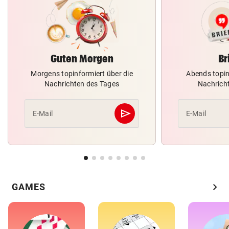
Guten Morgen
Br
Morgens topinformiert über die
Abends topin
Nachrichten des Tages
Nachrich
send
E-Mail
E-Mail
Abschicken
chevron_right
GAMES