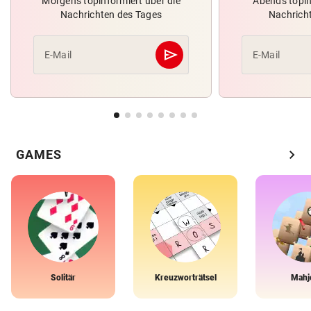
Morgens topinformiert über die
Abends topin
Nachrichten des Tages
Nachrich
send
E-Mail
E-Mail
Abschicken
chevron_right
GAMES
Solitär
Kreuzworträtsel
Mahj