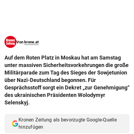
© Krone Multimedia GmbH & Co KG 2026
Muthgasse 2, 1190 Wien
Von
krone.at
Auf dem Roten Platz in Moskau hat am Samstag
unter massiven Sicherheitsvorkehrungen die große
Militärparade zum Tag des Sieges der Sowjetunion
über Nazi-Deutschland begonnen. Für
Gesprächsstoff sorgt ein Dekret „zur Genehmigung“
des ukrainischen Präsidenten Wolodymyr
Selenskyj.
Kronen Zeitung als bevorzugte Google-Quelle
hinzufügen