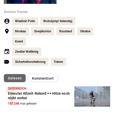
Ähnliche Themen
Wladimir Putin
Wolodymyr Selenskyj
Moskau
Sowjetunion
Russland
Ukraine
Kreml
Zweiter Weltkrieg
Sicherheitsvorkehrung
Tränen
(ausgewählt)
Gelesen
Kommentiert
ÖSTERREICH
Erneuter Allzeit-Rekord ++ Hitze noch
nicht vorbei
157.246
mal gelesen