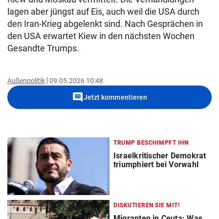
lagen aber jüngst auf Eis, auch weil die USA durch
den Iran-Krieg abgelenkt sind. Nach Gesprächen in
den USA erwartet Kiew in den nächsten Wochen
Gesandte Trumps.
Außenpolitik
09.05.2026 10:48
comment
Jetzt kommentieren
TRUMP BESCHIMPFT IHN
Israelkritischer Demokrat
triumphiert bei Vorwahl
DISKUTIEREN SIE MIT!
Migranten in Ceuta: Was