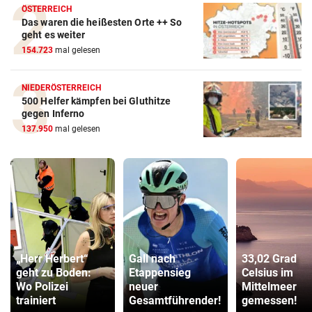
ÖSTERREICH
Das waren die heißesten Orte ++ So
geht es weiter
154.723
mal gelesen
NIEDERÖSTERREICH
500 Helfer kämpfen bei Gluthitze
gegen Inferno
137.950
mal gelesen
„Herr Herbert“
Gall nach
33,02 Grad
geht zu Boden:
Etappensieg
Celsius im
Wo Polizei
neuer
Mittelmeer
trainiert
Gesamtführender!
gemessen!