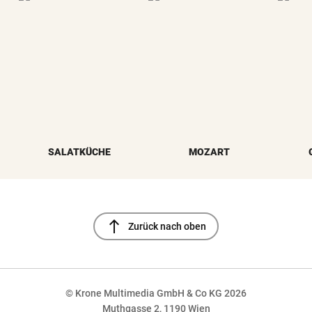
SALATKÜCHE
MOZART
north
Zurück nach oben
© Krone Multimedia GmbH & Co KG 2026
Muthgasse 2, 1190 Wien