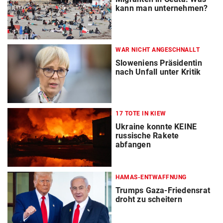
kann man unternehmen?
WAR NICHT ANGESCHNALLT
Sloweniens Präsidentin
nach Unfall unter Kritik
17 TOTE IN KIEW
Ukraine konnte KEINE
russische Rakete
abfangen
HAMAS-ENTWAFFNUNG
Trumps Gaza-Friedensrat
droht zu scheitern