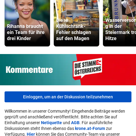
Diese
Wasserverso
Rihanna braucht
Kühlschrank-
g in der
ein Team für ihre
Fehler schlagen
Steiermark tr
drei Kinder
auf den Magen
Hitze
Einloggen, um an der Diskussion teilzunehmen
Willkommen in unserer Community! Eingehende Beiträge werden
geprüft und anschließend veröffentlicht. Bitte achten Sie auf
Einhaltung unserer
Netiquette
und
AGB
. Für ausführliche
Diskussionen steht Ihnen ebenso das
krone.at-Forum
zur
Verfügung.
Hier
können Sie das Community-Team via unserer