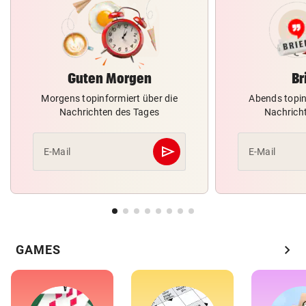
Guten Morgen
Br
Morgens topinformiert über die
Abends topin
Nachrichten des Tages
Nachrich
send
E-Mail
E-Mail
Abschicken
chevron_right
GAMES