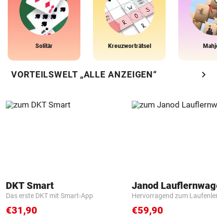
Solitär
Kreuzworträtsel
Mahj
chevron_right
VORTEILSWELT „ALLE ANZEIGEN“
DKT Smart
Janod Lauflernwa
Das erste DKT mit Smart-App
Hervorragend zum Laufenle
€31,90
€59,90