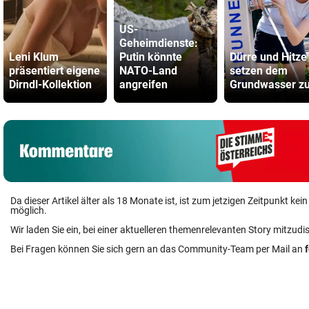
US-
Geheimdienste:
Leni Klum
Putin könnte
Dürre und Hitze
präsentiert eigene
NATO-Land
setzen dem
Dirndl-Kollektion
angreifen
Grundwasser z
Da dieser Artikel älter als 18 Monate ist, ist zum jetzigen Zeitpunkt k
möglich.
Wir laden Sie ein, bei einer aktuelleren themenrelevanten Story mitzudi
Bei Fragen können Sie sich gern an das Community-Team per Mail an