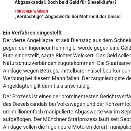
Abgasskandal: Doch bald Geld für Dieselkäufer?
FORSCHER WARNEN
„Verdächtige“ Abgaswerte bei Mehrheit der Diesel
Ein Verfahren eingestellt
Der vierte Angeklagte ist seit Dienstag aus dem Schnei
gegen den Ingenieur Henning L. werde gegen eine Gel
Euro eingestellt, sagte Richter Weickert. Das Geld soll
Naturschutzverbänden zugutekommen. Die Staatsanwalt
Anklage wegen Betrugs, mittelbarer Falschbeurkundung
Werbung bei diesem Mann fallen. Der rangniedrigste der
Angeklagten gilt damit als unschuldig.
Der Prozess ist eines der prominentesten Gerichtsverf
des Dieselskandals bei Volkswagen und der Konzerntoc
um millionenfach manipulierte Abgaswerte war im Se
aufgeflogen. Der Münchner Strafprozess läuft seit Se
Anklage sollen die Ingenieure Motoren derart manipulie