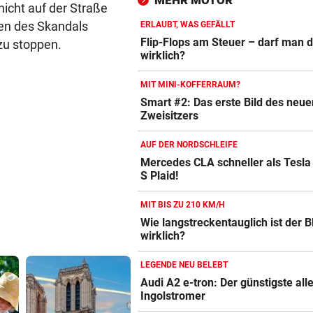
MEHR MOTOR
wieder zurück
icht auf der Straße
den des Skandals
ERLAUBT, WAS GEFÄLLT
VATER VERSTORBEN
vor 
Flip-Flops am Steuer – darf man 
zu stoppen.
Lionel Messi reist mit Privatj
wirklich?
Trauerfeier
MIT MINI-KOFFERRAUM?
WIRBEL UM PRÄSIDENTEN
vor 
Smart #2: Das erste Bild des neue
Zweisitzers
Autobatterie Vergleich
Statement! FIFA wittert Ka
gegen Infantino
ZUM VERGLEICH
AUF DER NORDSCHLEIFE
Mercedes CLA schneller als Tesla
Winterreifen Vergleich
S Plaid!
ZUM VERGLEICH
MIT BIS ZU 210 KM/H
Wagenheber Vergleich
Wie langstreckentauglich ist der
ZUM VERGLEICH
wirklich?
Elektroroller Vergleich
LEGENDE NEU BELEBT
Audi A2 e-tron: Der günstigste all
ZUM VERGLEICH
Ingolstromer
Ganzjahresreifen Vergleich