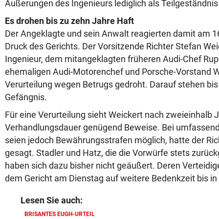
Äußerungen des Ingenieurs lediglich als Teilgeständnis
Es drohen bis zu zehn Jahre Haft
Der Angeklagte und sein Anwalt reagierten damit am 1
Druck des Gerichts. Der Vorsitzende Richter Stefan We
Ingenieur, dem mitangeklagten früheren Audi-Chef Rup
ehemaligen Audi-Motorenchef und Porsche-Vorstand Wo
Verurteilung wegen Betrugs gedroht. Darauf stehen bis
Gefängnis.
Für eine Verurteilung sieht Weickert nach zweieinhalb 
Verhandlungsdauer genügend Beweise. Bei umfassen
seien jedoch Bewährungsstrafen möglich, hatte der Ric
gesagt. Stadler und Hatz, die die Vorwürfe stets zurü
haben sich dazu bisher nicht geäußert. Deren Verteidige
dem Gericht am Dienstag auf weitere Bedenkzeit bis in d
Lesen Sie auch:
BRISANTES EUGH-URTEIL