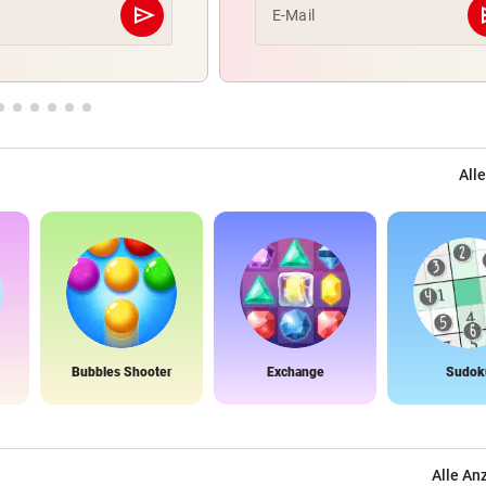
send
s
E-Mail
Abschicken
Alle
Bubbles Shooter
Exchange
Sudok
Alle An