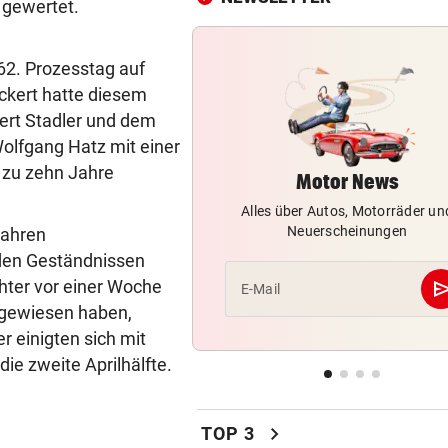
 gewertet.
WUT IM PARLAMENT
vor ein
Abgeordnete wirft Eier auf
62. Prozesstag auf
Kosovos Premier Kurti
ickert hatte diesem
ert Stadler und dem
VEREIN NIMMT ABSCHIED
vor 
lfgang Hatz mit einer
Steirischer Unterligist traue
19-Jährigen
 zu zehn Jahre
Motor News
Alles über Autos, Motorräder un
POLIN SCHIMPFT
vor 
Neuerscheinungen
Jahren
„Einfach kindisch“: Zoff bei 
den Geständnissen
de France Femmes
se
hter vor einer Woche
E-Mail
RANNTE AUF STRASSE
vor 
ckgewiesen haben,
Mädchen in Tirol von Fahrze
r einigten sich mit
erfasst und verletzt
ie zweite Aprilhälfte.
DRAMA WEGEN DÜRRE
vor 
„Wir haben rund 35 Kilogra
chevron_right
TOP 3
tote Fische entsorgt“