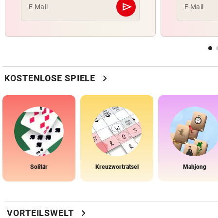
send
E-Mail
E-Mail
Abschicken
chevron_right
KOSTENLOSE SPIELE
Solitär
Kreuzworträtsel
Mahjong
chevron_right
VORTEILSWELT