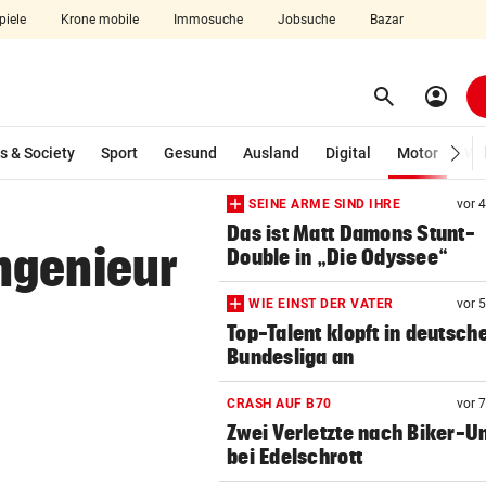
piele
Krone mobile
Immosuche
Jobsuche
Bazar
search
account_circle
Menü aufklappen
Suchen
(ausg
s & Society
Sport
Gesund
Ausland
Digital
Motor
Wir
SEINE ARME SIND IHRE
vor 
len
Das ist Matt Damons Stunt-
ngenieur
Double in „Die Odyssee“
WIE EINST DER VATER
vor 
Top-Talent klopft in deutsch
Bundesliga an
CRASH AUF B70
vor 
Zwei Verletzte nach Biker-Un
bei Edelschrott