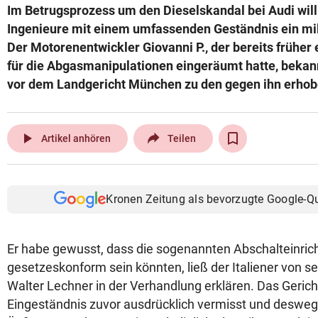
Im Betrugsprozess um den Dieselskandal bei Audi will
© Krone Multimedia GmbH & Co KG 2026
Ingenieure mit einem umfassenden Geständnis ein mild
Muthgasse 2, 1190 Wien
Der Motorenentwickler Giovanni P., der bereits früher
für die Abgasmanipulationen eingeräumt hatte, bekan
vor dem Landgericht München zu den gegen ihn erho
play_arrow
Artikel anhören
Teilen
Kronen Zeitung als bevorzugte Google-Q
Er habe gewusst, dass die sogenannten Abschalteinric
gesetzeskonform sein könnten, ließ der Italiener von s
Walter Lechner in der Verhandlung erklären. Das Gerich
Eingeständnis zuvor ausdrücklich vermisst und desweg