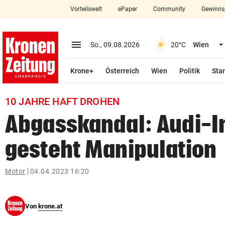
Vorteilswelt
ePaper
Community
Gewinns
close
Schließen
menu
Menü aufklappen
So., 09.08.2026
20°C
Wien
Abonnieren
Krone+
Österreich
Wien
Politik
Star
account_circle
arrow_right
Anmelden
10 JAHRE HAFT DROHEN
pin_drop
arrow_right
Bundesland auswäh
Wien
Abgasskandal: Audi-I
bookmark
Merkliste
gesteht Manipulation
Suchbegriff
Motor
04.04.2023 16:20
search
eingeben
Von
krone.at