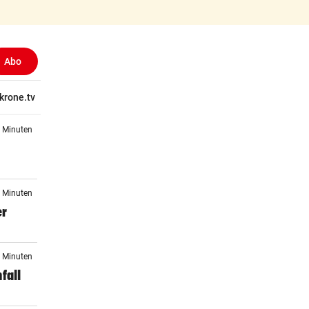
Abo
ewählt)
tschaft
krone.tv
Wissen
Gericht
Kolumnen
Freizeit
Reise
Ti
4 Minuten
5 Minuten
er
7 Minuten
fall