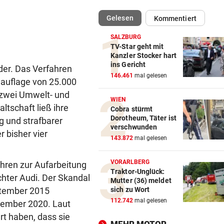
(ausgewählt)
Gelesen
Kommentiert
DIE „KRONE“ FRAGT NACH
vor 
Banken auf dem Prüfstand: D
SALZBURG
statt Filiale?
TV-Star geht mit
Kanzler Stocker hart
ins Gericht
SOMMERGEWINNSPIEL 2026
der. Das Verfahren
146.461
mal gelesen
3 x 1 Traumurlaub mit Lidl R
dauflage von 25.000
gewinnen!
e zwei Umwelt- und
WIEN
schaft ließ ihre
Cobra stürmt
FEUER IN NORDITALIEN
vor 
Dorotheum, Täter ist
 und strafbarer
Waldbrände eskalieren! Aut
verschwunden
 bisher vier
A4 teils gesperrt
143.872
mal gelesen
KEINE SPUR ...
vor 
VORARLBERG
ahren zur Aufarbeitung
Fake-Hochzeit! Ronaldo hat 
Traktor-Unglück:
hter Audi. Der Skandal
Mutter (36) meldet
getäuscht
ptember 2015
sich zu Wort
112.742
mal gelesen
ptember 2020. Laut
KINDHEITSERINNERUNGEN
vor 
rt haben, dass sie
Juhu! Die Diddl-Maus ist end