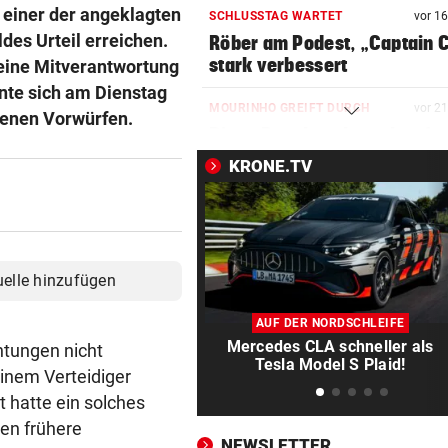
 einer der angeklagten
SCHLUSSTAG WARTET
vor 1
es Urteil erreichen.
Röber am Podest, „Captain C
stark verbessert
 eine Mitverantwortung
nte sich am Dienstag
MOURINHO GREIFT DURCH
vor 2
benen Vorwürfen.
Diese Regeln gelten ab sofor
die Real-Spieler
KRONE.TV
UM WESTEN ZU SPALTEN
vor 2
US-Geheimdienste: Putin kö
NATO-Land angreifen
uelle hinzufügen
ABSCHIED AUS LANDTAG
vor ein
Nummer Zwei der NEOS kehr
AUF DER NORDSCHLEIFE
Politik den Rücken
Mercedes CLA schneller als
htungen nicht
Tesla Model S Plaid!
einem Verteidiger
MILLIONEN „VERPULVERT“
vor ein
t hatte ein solches
MCI: Tiroler Pfusch am Bau,
en frühere
leider ohne Bau
NEWSLETTER