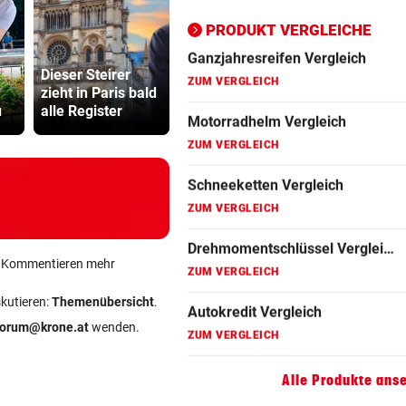
ZUM VERGLEICH
PRODUKT VERGLEICHE
Minister pl
Motorradhelm Vergleich
Dieser Steirer
Die große Kunst,
noch stren
ZUM VERGLEICH
zieht in Paris bald
richtig witzig zu
Regeln für 
u
alle Register
sein
Scooter
Schneeketten Vergleich
ZUM VERGLEICH
Drehmomentschlüssel Vergleich
ZUM VERGLEICH
Autokredit Vergleich
ein Kommentieren mehr
ZUM VERGLEICH
skutieren:
Themenübersicht
.
Kompressor Vergleich
forum@krone.at
wenden.
ZUM VERGLEICH
Alle Produkte ans