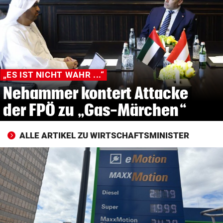
© Krone Multimedia GmbH & Co KG 2026
Muthgasse 2, 1190 Wien
„ES IST NICHT WAHR ...“
Nehammer kontert Attacke
der FPÖ zu „Gas-Märchen“
ALLE ARTIKEL ZU WIRTSCHAFTSMINISTER