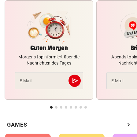
Guten Morgen
Br
Morgens topinformiert über die
Abends topin
Nachrichten des Tages
Nachrich
send
E-Mail
E-Mail
Abschicken
chevron_right
GAMES