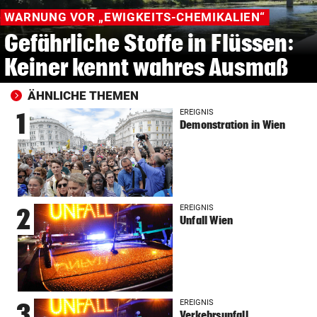
WARNUNG VOR „EWIGKEITS-CHEMIKALIEN“
Gefährliche Stoffe in Flüssen:
Keiner kennt wahres Ausmaß
ÄHNLICHE THEMEN
EREIGNIS
1
Demonstration in Wien
EREIGNIS
2
Unfall Wien
EREIGNIS
3
Verkehrsunfall