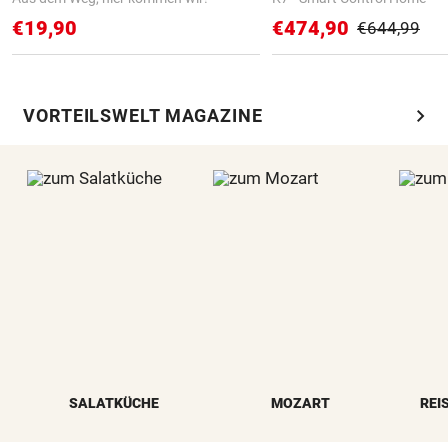
€19,90
€474,90
€644,99
chevron_right
VORTEILSWELT MAGAZINE
SALATKÜCHE
MOZART
REI