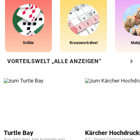
Solitär
Kreuzworträtsel
Mahj
chevron_right
VORTEILSWELT „ALLE ANZEIGEN“
Turtle Bay
Kärcher Hochdruck
Aus dem Weg, hier kommen wir!
K7 - Smart Control Home