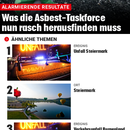
ALARMIERENDE RESULTATE
Was die Asbest-Taskforce
nun rasch herausfinden muss
ÄHNLICHE THEMEN
EREIGNIS
1
Unfall Steiermark
ORT
2
Steiermark
EREIGNIS
3
Verkehrsunfall Burgenland