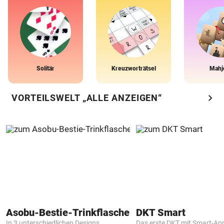
Solitär
Kreuzworträtsel
Mahj
chevron_right
VORTEILSWELT „ALLE ANZEIGEN“
Asobu-Bestie-Trinkflasche
DKT Smart
In 3 unterschiedlichen Designs
Das erste DKT mit Smart-Ap