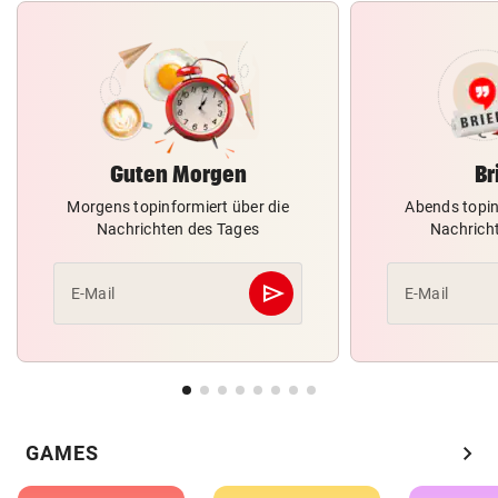
Guten Morgen
Br
Morgens topinformiert über die
Abends topin
Nachrichten des Tages
Nachrich
send
E-Mail
E-Mail
Abschicken
chevron_right
GAMES