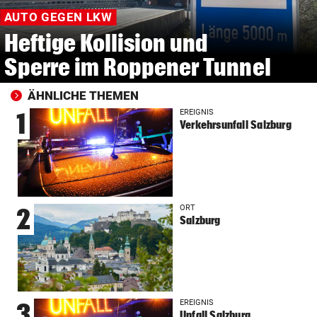
AUTO GEGEN LKW
Heftige Kollision und
Sperre im Roppener Tunnel
ÄHNLICHE THEMEN
EREIGNIS
1
Verkehrsunfall Salzburg
ORT
2
Salzburg
EREIGNIS
3
Unfall Salzburg