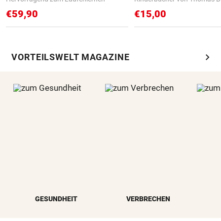
€59,90
€15,00
chevron_right
VORTEILSWELT MAGAZINE
GESUNDHEIT
VERBRECHEN