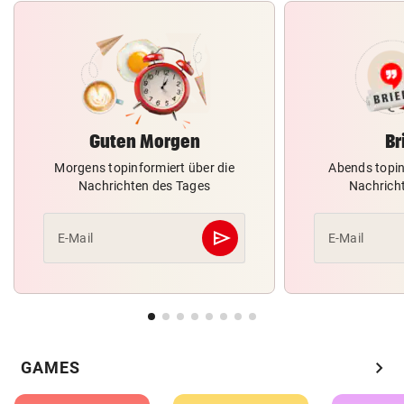
Guten Morgen
Br
Morgens topinformiert über die
Abends topin
Nachrichten des Tages
Nachrich
send
E-Mail
E-Mail
Abschicken
chevron_right
GAMES