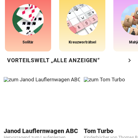
Solitär
Kreuzworträtsel
Mahj
chevron_right
VORTEILSWELT „ALLE ANZEIGEN“
Janod Lauflernwagen ABC
Tom Turbo
Hervorragend zum Laufenlernen
Kinderbücher von Thomas B