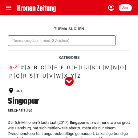
menu
account_circle
Navigation
Anmelden
Abo
close
Schließen
ein-/ausklappen
Aufklappen
THEMA SUCHEN
Abonnieren
(Pflichtfeld)
account_circle
arrow_right
Anmelden
KATEGORIE
pin_drop
arrow_right
Bundesland auswäh
Wien
(ausgewählt)
A-Z
#
A
B
C
D
E
F
G
H
I
J
K
L
M
N
O
P
Q
R
S
T
U
V
W
X
Y
Z
Alle
Person
Ort
Schlagwort
Organisation
(ausgewählt)
bookmark
Merkliste
ORT
Produkt
Ereignis
Singapur
Suchbegriff
search
BESCHREIBUNG
eingeben
Aufklappen
Der 5,6-Millionen-Stadtstaat (2017)
Singapur
ist zwar nur etwa so groß
wie
Hamburg
, hat sich mittlerweile aber zu mehr als nur einem
Zwischenstopp für Langstreckenflüge gemausert. Unzählige trendige