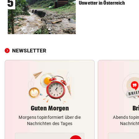
5
Unwetter in Österreich
NEWSLETTER
Guten Morgen
Br
Morgens topinformiert über die
Abends topin
Nachrichten des Tages
Nachrich