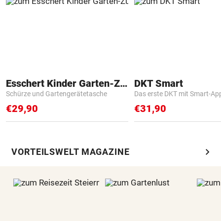
Esschert Kinder Garten-Zubehör
DKT Smart
Schürze und Gartengerätetasche
Das erste DKT mit Smart-Ap
€29,90
€31,90
chevron_right
VORTEILSWELT MAGAZINE