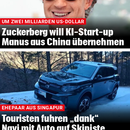
UM ZWEI MILLIARDEN US-DOLLAR
Zuckerberg will KI-Start-up
Manus aus China übernehmen
EHEPAAR AUS SINGAPUR
Touristen fuhren „dank“
Navi mit Auto auf Skipiste