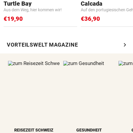
Turtle Bay
Calcada
Aus dem Weg, hier kommen wir!
Auf den portugiesischen G
€19,90
€36,90
chevron_right
VORTEILSWELT MAGAZINE
REISEZEIT SCHWEIZ
GESUNDHEIT