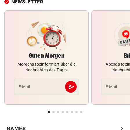
NEWSLETTER
Guten Morgen
Br
Morgens topinformiert über die
Abends topin
Nachrichten des Tages
Nachrich
send
E-Mail
E-Mail
Abschicken
chevron_right
GAMES