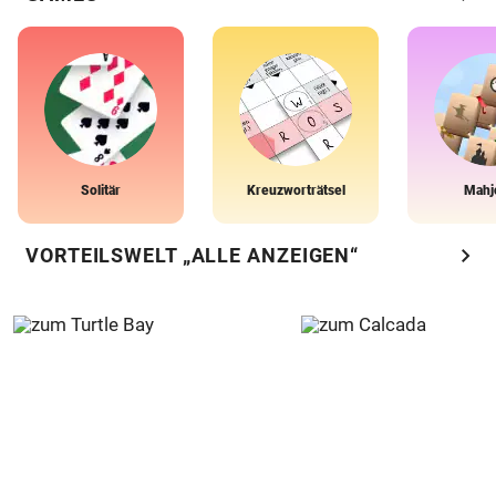
Solitär
Kreuzworträtsel
Mahj
chevron_right
VORTEILSWELT „ALLE ANZEIGEN“