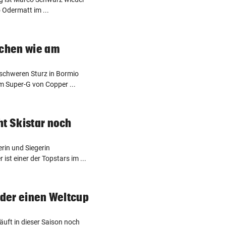
 Odermatt im ...
schen wie am
schweren Sturz in Bormio
m Super-G von Copper ...
ht Skistar noch
rin und Siegerin
st einer der Topstars im ...
eder einen Weltcup
äuft in dieser Saison noch