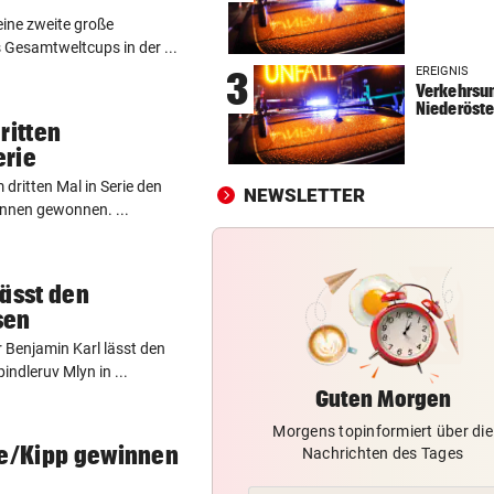
Österreich verliert EM-Test
ine zweite große
Montenegro 0:3!
s Gesamtweltcups in der ...
EREIGNIS
3
UNTER EINER BEDINGUNG
vor 
Verkehrsun
USA will Blockade von irani
Niederöste
ritten
Häfen stoppen
erie
2. LIGA – 2. RUNDE
vor 
 dritten Mal in Serie den
NEWSLETTER
3:0! Absteiger BW Linz schie
nnen gewonnen. ...
Wacker Innsbruck ab
lässt den
sen
Benjamin Karl lässt den
ndleruv Mlyn in ...
Guten Morgen
Morgens topinformiert über die
le/Kipp gewinnen
Nachrichten des Tages