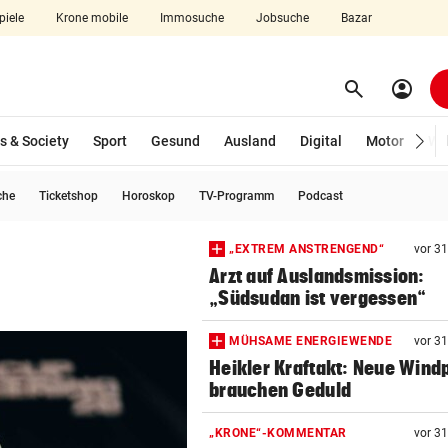
piele
Krone mobile
Immosuche
Jobsuche
Bazar
search
account_circle
Menü aufklappen
Suchen
s & Society
Sport
Gesund
Ausland
Digital
Motor
Wir
che
Ticketshop
Horoskop
TV-Programm
Podcast
len
„EXTREM ANSTRENGEND“
vor 3
Arzt auf Auslandsmission:
„Südsudan ist vergessen“
MÜHSAME ENERGIEWENDE
vor 3
Heikler Kraftakt: Neue Wind
brauchen Geduld
„KRONE“-KOMMENTAR
vor 3