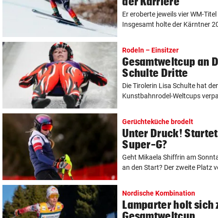
der Karriere
Er eroberte jeweils vier WM-Tite
Insgesamt holte der Kärntner 20 
Rodeln – Einsitzer
Gesamtweltcup an D
Schulte Dritte
Die Tirolerin Lisa Schulte hat d
Kunstbahnrodel-Weltcups verpass
Gerüchteküche brodelt
Unter Druck! Startet 
Super-G?
Geht Mikaela Shiffrin am Sonnta
an den Start? Der zweite Platz 
Nordische Kombination
Lamparter holt sich
Gesamtweltcup