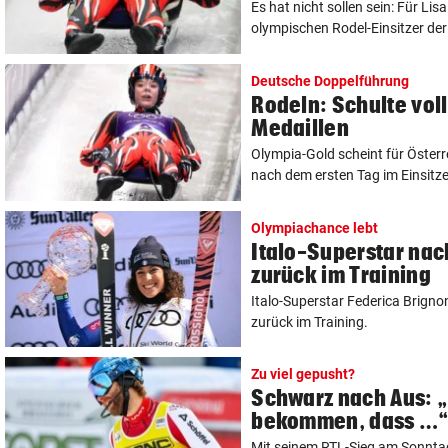
Es hat nicht sollen sein: Für Lisa
olympischen Rodel-Einsitzer der 
Deutsche Doppelführung
Rodeln: Schulte vol
Medaillen
Olympia-Gold scheint für Österr
nach dem ersten Tag im Einsitze
Olympiachance lebt
Italo-Superstar na
zurück im Training
Italo-Superstar Federica Brign
zurück im Training.
Zu viel gepusht?
Schwarz nach Aus: 
bekommen, dass …
Mit seinem RTL-Sieg am Sonnta