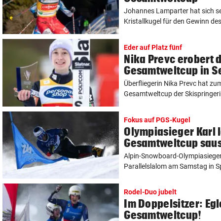
Johannes Lamparter hat sich se
Kristallkugel für den Gewinn de
Eder auf Platz fünf
Nika Prevc erobert d
Gesamtweltcup in S
Überfliegerin Nika Prevc hat zum
Gesamtweltcup der Skispringeri
Fokus auf PGS-Kugel
Olympiasieger Karl 
Gesamtweltcup sau
Alpin-Snowboard-Olympiasieger 
Parallelslalom am Samstag in Spi
Rodel-Duo jubelt
Im Doppelsitzer: Eg
Gesamtweltcup!