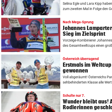
Selina Egle und Lara Kipp habe
zum zweiten Mal in Folge den G
Nach Mega-Sprung
Johannes Lamparter
Sieg im Zielsprint
Vorzeige-Kombinierer Johannes
des Gesamtweltcups einen große
Österreich überragend
Erstmals im Weltcup 
gewonnen
Voll abgeräumt! Österreichs Pa
sehbehinderten Klasse alle Wer
Schulte nur 7.
Wunder bleibt aus! 
Rodlerinnen geschl