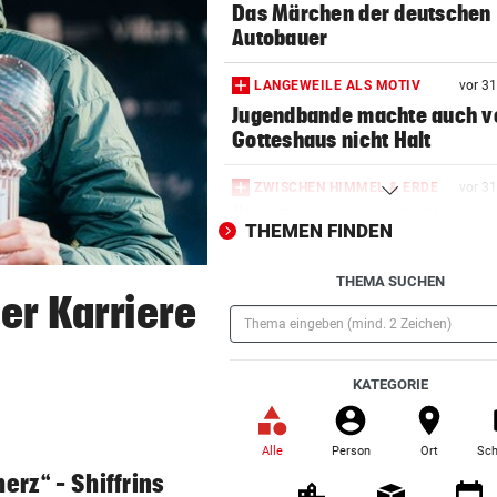
Das Märchen der deutschen
Autobauer
LANGEWEILE ALS MOTIV
vor 3
Jugendbande machte auch v
Gotteshaus nicht Halt
ZWISCHEN HIMMEL & ERDE
vor 3
Über Tattoos und die Krux mi
THEMEN FINDEN
Individualität
THEMA SUCHEN
UMFRAGE ALARMIEREND
vor 3
er Karriere
Jeder vierte Industriebetrieb
erwägt Verlagerung
(Pflichtfeld)
KATEGORIE
DONAUARME AM TROCKENEN
vor 3
Fischereiverein hofft nun au
Regen zur Belebung
Alle
Person
Ort
Sch
(ausgewählt)
erz“ – Shiffrins
„KRONE“-KOMMENTAR
vor 3