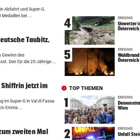
Silverstone ab 17 Uhr LIVE
l in Abfahrt und Super-G.
Medaillen bei ...
NEUN GROSSE PREISE
vor 
EREIGNIS
4
Unwetter i
Gewinnspiel zum Linzer „Kr
Österreich
Fest 2026
eutsche Taubitz,
BUNDESLIGA IM TICKER
vor 
EREIGNIS
5
LIVE ab 19.30 Uhr: Steirerde
Waldbrand 
en Gewinn des
Österreich
Hartberg – Sturm
t. Den für die 25-Jährige ...
BUNDESLIGA IM TICKER
vor 
LIVE ab 17 Uhr: GAK gegen Au
Shiffrin jetzt im
TOP THEMEN
Lustenau
EREIGNIS
1
g im Super-G in Val di Fassa
Demonstrat
SOMMERGEWINNSPIEL 2026
vor 
von Emma ...
Wien
Wir verlosen 22 x 1
Getränkekühler für heiße Ta
EREIGNIS
2
 zum zweiten Mal
VOLLEYBALL – FRAUEN
vor 
Unfall Ste