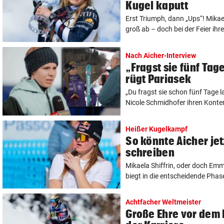
Kugel kaputt
Erst Triumph, dann „Ups“! Mikae
groß ab – doch bei der Feier ihrer
Nach Aicher-Interview
„Fragst sie fünf Ta
rügt Pariasek
„Du fragst sie schon fünf Tage l
Nicole Schmidhofer ihren Konterp
Heißer Kugelkampf
So könnte Aicher je
schreiben
Mikaela Shiffrin, oder doch Em
biegt in die entscheidende Phase e
Achtfacher Weltmeister
Große Ehre vor dem 