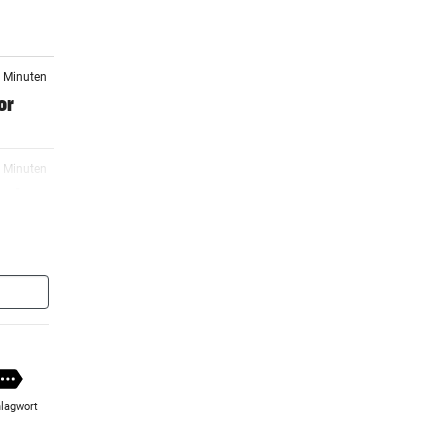
1 Minuten
or
1 Minuten
t der
1 Minuten
1 Minuten
f
lagwort
2 Minuten