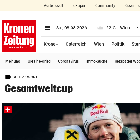
Vorteilswelt
ePaper
Community
Gewinns
close
Schließen
menu
Menü aufklappen
Sa., 08.08.2026
22°C
Wien
Abonnieren
Krone+
Österreich
Wien
Politik
Star
account_circle
arrow_right
Anmelden
Meinung
Ukraine-Krieg
Coronavirus
Immo-Suche
Rezept der Wo
pin_drop
arrow_right
Bundesland auswäh
Wien
SCHLAGWORT
bookmark
Merkliste
Gesamtweltcup
Suchbegriff
search
eingeben