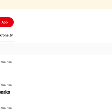
Abo
tschaft
krone.tv
Wissen
Gericht
Kolumnen
Freizeit
Reise
Ti
1 Minuten
1 Minuten
parks
1 Minuten