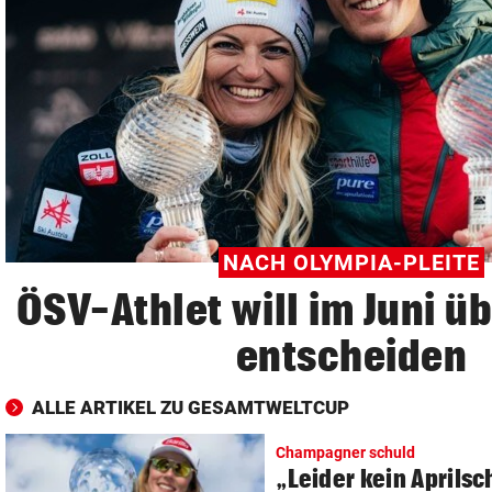
© Krone Multimedia GmbH & Co KG 2026
Muthgasse 2, 1190 Wien
NACH OLYMPIA-PLEITE
ÖSV-Athlet will im Juni üb
entscheiden
ALLE ARTIKEL ZU GESAMTWELTCUP
Champagner schuld
„Leider kein Aprilsch