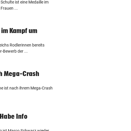
 Schulte ist eine Medaille im
Frauen ...
l im Kampf um
eichs Rodlerinnen bereits
r-Bewerb der ...
ch Mega-Crash
one ist nach ihrem Mega-Crash
„Habe Info
“
g ist Marco Schwarz wieder