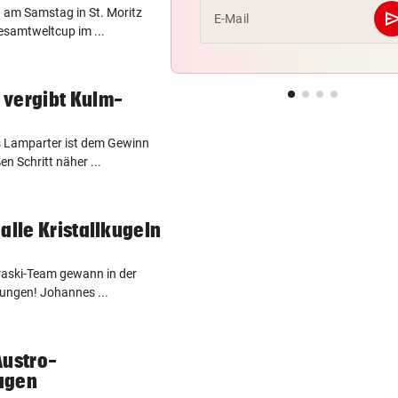
n am Samstag in St. Moritz
se
E-Mail
esamtweltcup im ...
 vergibt Kulm-
 Lamparter ist dem Gewinn
n Schritt näher ...
alle Kristallkugeln
raski-Team gewann in der
tungen! Johannes ...
Austro-
agen