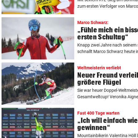
zum ersten Verfolger von Marco
Marco Schwarz:
„Fühle mich ein bis
ersten Schultag“
Knapp zwei Jahre nach seinem 
schnallt Marco Schwarz heute i
Weltmeisterin verliebt
Neuer Freund verlei
größere Flügel
Sie war heuer Doppel-Weltmeiste
Gesamtweltcup! Veronika Aigner i
Fast 400 Tage warten
„Ich will einfach wi
gewinnen“
Mountainbikerin Valentina Höll l