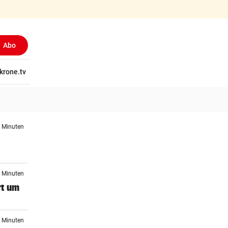
Abo
tschaft
krone.tv
Wissen
Gericht
Kolumnen
Freizeit
Reise
Ti
5 Minuten
4 Minuten
rt um
2 Minuten