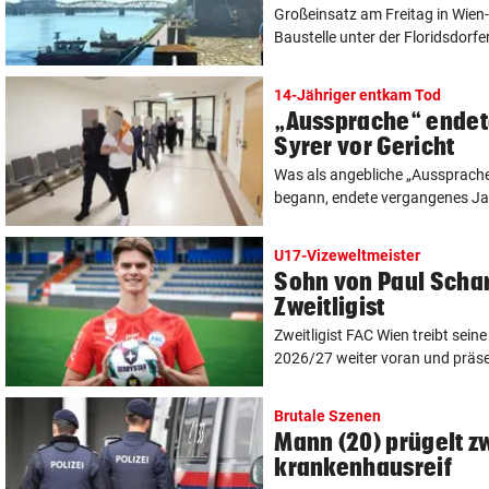
Großeinsatz am Freitag in Wien-
Baustelle unter der Floridsdorfer
14-Jähriger entkam Tod
„Aussprache“ endete
Syrer vor Gericht
Was als angebliche „Aussprache
begann, endete vergangenes Jahr
U17-Vizeweltmeister
Sohn von Paul Schar
Zweitligist
Zweitligist FAC Wien treibt sein
2026/27 weiter voran und präsen
Brutale Szenen
Mann (20) prügelt zw
krankenhausreif