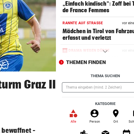
„Einfach kindisch“: Zoff bei 
de France Femmes
RANNTE AUF STRASSE
vor ein
Mädchen in Tirol von Fahrze
erfasst und verletzt
DRAMA WEGEN DÜRRE
vor ein
„Wir haben rund 35 Kilogra
THEMEN FINDEN
tote Fische entsorgt“
THEMA SUCHEN
DIE „KRONE“ FRAGT NACH
vor ein
turm Graz II
Banken auf dem Prüfstand: D
statt Filiale?
(Pflichtfeld)
KATEGORIE
SOMMERGEWINNSPIEL 2026
3 x 1 Traumurlaub mit Lidl R
gewinnen!
Alle
Person
Ort
Sch
(ausgewählt)
 bewaffnet –
FEUER IN NORDITALIEN
vor ein