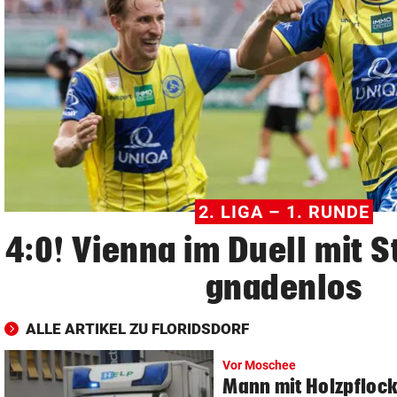
© Krone Multimedia GmbH & Co KG 2026
Muthgasse 2, 1190 Wien
2. LIGA – 1. RUNDE
4:0! Vienna im Duell mit S
gnadenlos
ALLE ARTIKEL ZU FLORIDSDORF
Vor Moschee
Mann mit Holzpflock