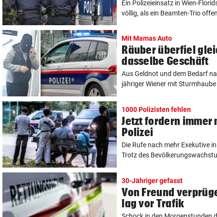
Ein Polizeieinsatz in Wien-Flori
völlig, als ein Beamten-Trio offen
Mit Mamas Auto
Räuber überfiel gle
dasselbe Geschäft
Aus Geldnot und dem Bedarf na
jähriger Wiener mit Sturmhaube 
1000 Polizisten fehlen
Jetzt fordern immer
Polizei
Die Rufe nach mehr Exekutive in
Trotz des Bevölkerungswachstum
30-Jähriger gefasst
Von Freund verprüge
lag vor Trafik
Schock in den Morgenstunden d