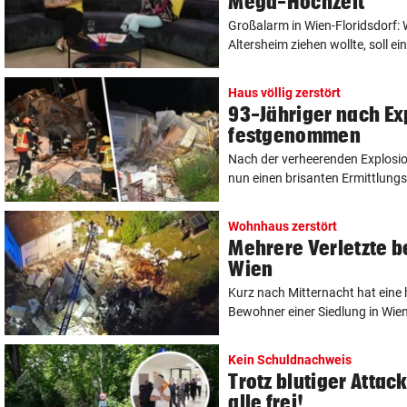
Mega-Hochzeit
Großalarm in Wien-Floridsdorf: W
Altersheim ziehen wollte, soll ein 
Haus völlig zerstört
93-Jähriger nach Ex
festgenommen
Nach der verheerenden Explosion
nun einen brisanten Ermittlungss
Wohnhaus zerstört
Mehrere Verletzte b
Wien
Kurz nach Mitternacht hat eine 
Bewohner einer Siedlung in Wien-
Kein Schuldnachweis
Trotz blutiger Attac
alle frei!