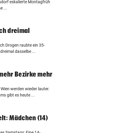
dsdorf eskalierte Montagfrüh
e ...
ich dreimal
ch Drogen raubte ein 35-
dreimal dasselbe ...
 mehr Bezirke mehr
 Wien werden wieder lauter.
s gibt es heute ...
lt: Mädchen (14)
es Samstags: Eine 14-