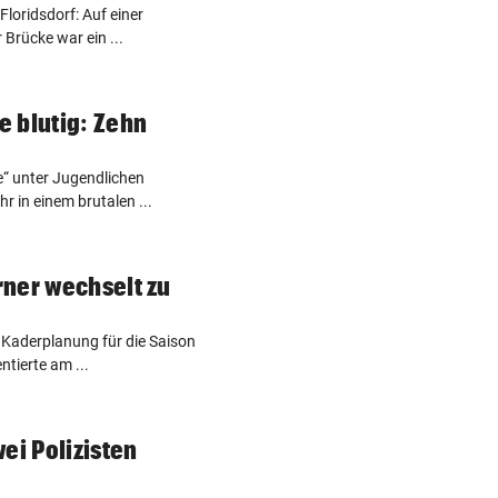
Floridsdorf: Auf einer
 Brücke war ein ...
 blutig: Zehn
“ unter Jugendlichen
 in einem brutalen ...
ner wechselt zu
e Kaderplanung für die Saison
tierte am ...
ei Polizisten