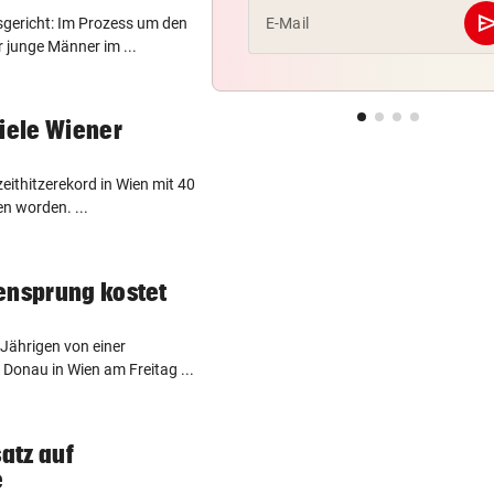
se
gericht: Im Prozess um den
E-Mail
r junge Männer im ...
viele Wiener
eithitzerekord in Wien mit 40
n worden. ...
ensprung kostet
-Jährigen von einer
Donau in Wien am Freitag ...
satz auf
e