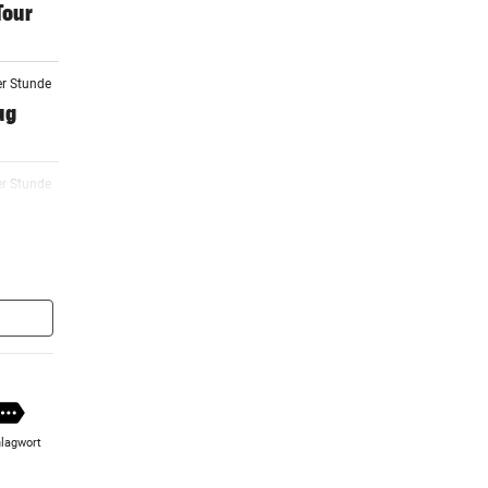
Tour
er Stunde
ug
er Stunde
mm
er Stunde
igital
eisen
lagwort
er Stunde