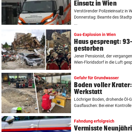
Einsatz in Wien
Verstörender Polizeieinsatz in 
Donnerstag: Beamte des Stadt
...
Gas-Explosion in Wien
Haus gesprengt: 93-
gestorben
Jener Pensionist, der vergange
Wien-Floridsdorf in die Luft ges
Gefahr für Grundwasser
Boden voller Krater
Werkstatt
Löchriger Boden, drohende Öl-
Gasflaschen: Bei einer Kontrolle i
Fahndung erfolgreich
Vermisste Neunjähr