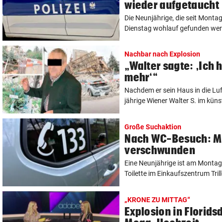
wieder aufgetaucht
Die Neunjährige, die seit Monta
Dienstag wohlauf gefunden werd
Nachbar nach Explosion
„Walter sagte: ,Ich
mehr‘“
Nachdem er sein Haus in die Luft
jährige Wiener Walter S. im künst
Große Suchaktion
Nach WC-Besuch: M
verschwunden
Eine Neunjährige ist am Montag
Toilette im Einkaufszentrum Trille
„KRONE ZU MITTAG“
Explosion in Florids