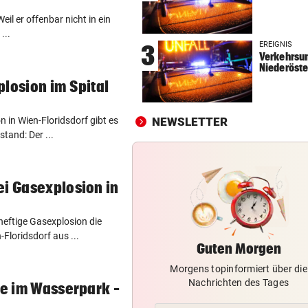
„FACEBOOK-MORD“
vor 
eil er offenbar nicht in ein
Frau in Wohnung erschossen
...
EREIGNIS
3
Waren es zwei Täter?
Verkehrsun
Niederöste
OLYMPIA-HELD GSTREIN
vor 
plosion im Spital
„Ich bin immer noch der Gle
geblieben“
 in Wien-Floridsdorf gibt es
NEWSLETTER
tand: Der ...
FC RED BULL SALZBURG
vor 
Haris Tabakovic: Der
Bankkaufmann mit Torgarant
ei Gasexplosion in
heftige Gasexplosion die
Floridsdorf aus ...
Guten Morgen
Morgens topinformiert über die
Nachrichten des Tages
ke im Wasserpark –