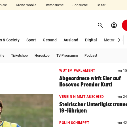
piele
Krone mobile
Immosuche
Jobsuche
Bazar
search
account_circle
Menü aufklappen
Suchen
s & Society
Sport
Gesund
Ausland
Digital
Motor
Wir
che
Ticketshop
Horoskop
TV-Programm
Podcast
len
WUT IM PARLAMENT
vor 1
Abgeordnete wirft Eier auf
Kosovos Premier Kurti
VEREIN NIMMT ABSCHIED
vor 2
Steirischer Unterligist traue
19-Jährigen
POLIN SCHIMPFT
vor 4