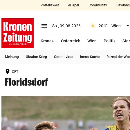
Vorteilswelt
ePaper
Community
Gewinns
close
Schließen
menu
Menü aufklappen
So., 09.08.2026
20°C
Wien
Abonnieren
Krone+
Österreich
Wien
Politik
Star
account_circle
arrow_right
Anmelden
Meinung
Ukraine-Krieg
Coronavirus
Immo-Suche
Rezept der Wo
pin_drop
arrow_right
Bundesland auswäh
Wien
ORT
bookmark
Merkliste
Floridsdorf
Suchbegriff
search
eingeben