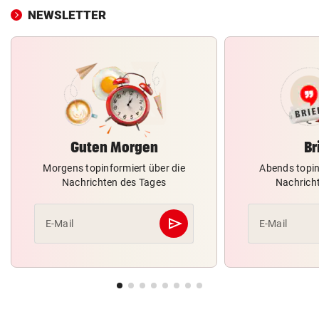
NEWSLETTER
Guten Morgen
Br
Morgens topinformiert über die
Abends topin
Nachrichten des Tages
Nachrich
send
E-Mail
E-Mail
Abschicken