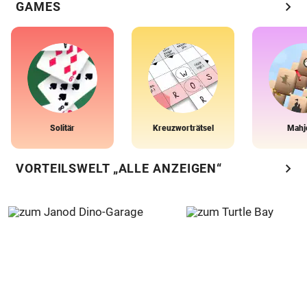
chevron_right
GAMES
Solitär
Kreuzworträtsel
Mahj
chevron_right
VORTEILSWELT „ALLE ANZEIGEN“