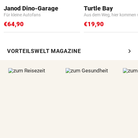
Janod Dino-Garage
Turtle Bay
Für kleine Autofans
Aus dem Weg, hier kommen w
€64,90
€19,90
chevron_right
VORTEILSWELT MAGAZINE