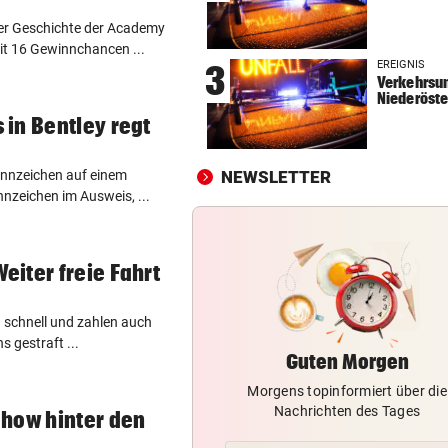
2. LIGA
vor 
der Geschichte der Academy
Wacker fordert den großen
it 16 Gewinnchancen ...
EREIGNIS
3
Aufstiegsfavoriten
Verkehrsun
Niederöste
FIFA IN DER KRITIK
vor 
in Bentley regt
Wie Infantino jetzt in den
Angriffsmodus schaltet
ennzeichen auf einem
NEWSLETTER
nzeichen im Ausweis, ...
LEIPZIGS SEIWALD
vor 
„Er ist wie der Liebling aller
Schwiegermütter!“
iter freie Fahrt
zu schnell und zahlen auch
 gestraft ...
Guten Morgen
Morgens topinformiert über die
Nachrichten des Tages
Show hinter den