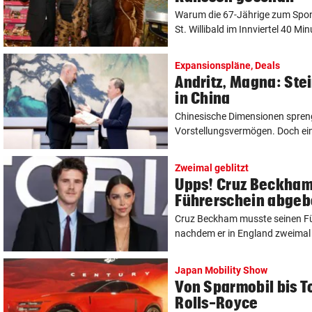
Warum die 67-Jährige zum Spo
St. Willibald im Innviertel 40 Min
Expansionspläne, Deals
Andritz, Magna: Stei
in China
Chinesische Dimensionen spreng
Vorstellungsvermögen. Doch eine
Zweimal geblitzt
Upps! Cruz Beckham
Führerschein abge
Cruz Beckham musste seinen F
nachdem er in England zweimal in
Japan Mobility Show
Von Sparmobil bis T
Rolls-Royce