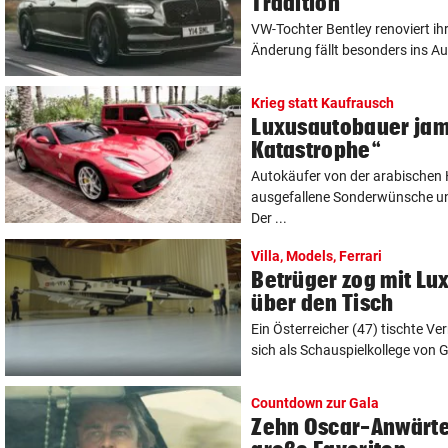
Tradition
VW-Tochter Bentley renoviert ih
Änderung fällt besonders ins Aug
Krieg statt Kaufrausch
Luxusautobauer jam
Katastrophe“
Autokäufer von der arabischen H
ausgefallene Sonderwünsche u
Der ...
Villa, Models, Ferrari
Betrüger zog mit L
über den Tisch
Ein Österreicher (47) tischte 
sich als Schauspielkollege von G
Countdown zur Gala
Zehn Oscar-Anwärter