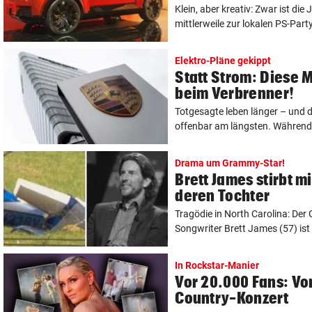
Klein, aber kreativ: Zwar ist di
mittlerweile zur lokalen PS-Par
Elektro-Pläne gekippt
Statt Strom: Diese 
beim Verbrenner!
Totgesagte leben länger – und
offenbar am längsten. Während E
Drama um Grammy-Star!
Brett James stirbt m
deren Tochter
Tragödie in North Carolina: De
Songwriter Brett James (57) ist t
In Rockstar-Manier
Vor 20.000 Fans: Von
Country-Konzert