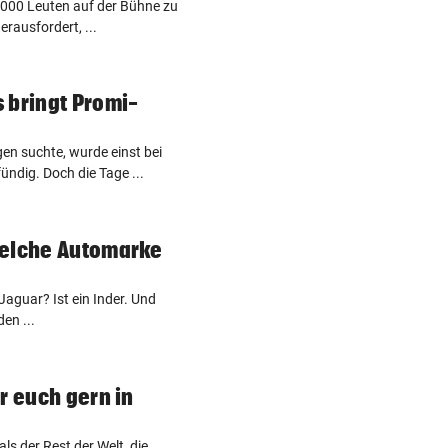
0.000 Leuten auf der Bühne zu
rausfordert, ...
 bringt Promi-
n suchte, wurde einst bei
ndig. Doch die Tage ...
Welche Automarke
Jaguar? Ist ein Inder. Und
en ...
r euch gern in
ls der Rest der Welt, die