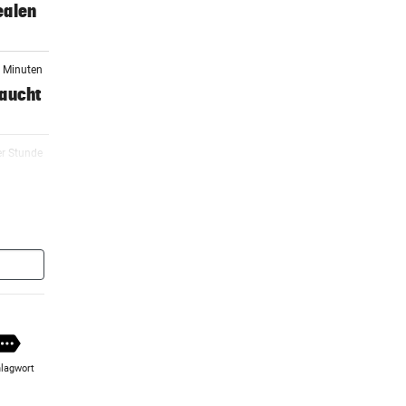
dealen
4 Minuten
raucht
er Stunde
er Stunde
er Stunde
lagwort
er Stunde