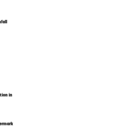
2 Stunden
lmeer
fall
2 Stunden
auf
2 Stunden
er ist
2 Stunden
ion in
2 Stunden
iermark