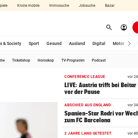
piele
Krone mobile
Immosuche
Jobsuche
Bazar
search
account_circle
Menü aufklappen
Suchen
s & Society
Sport
Gesund
Ausland
Digital
Motor
Wir
che
Ticketshop
Horoskop
TV-Programm
Podcast
len
CONFERENCE LEAGUE
vor 2
LIVE: Austria trifft bei Beitar
vor der Pause
ABSCHIED AUS ENGLAND
vor 3
Spanien-Star Rodri vor Wec
zum FC Barcelona
2 JAHRE LANG GETESTET
vor 4