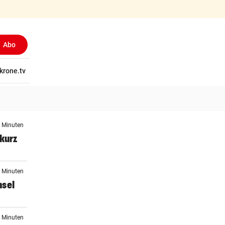
Abo
tschaft
krone.tv
Wissen
Gericht
Kolumnen
Freizeit
Reise
Ti
4 Minuten
 kurz
4 Minuten
hsel
0 Minuten