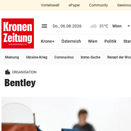
Vorteilswelt
ePaper
Community
Gewinns
close
Schließen
menu
Menü aufklappen
Do., 06.08.2026
31°C
Wien
Abonnieren
Krone+
Österreich
Wien
Politik
Star
account_circle
arrow_right
Anmelden
Meinung
Ukraine-Krieg
Coronavirus
Immo-Suche
Rezept der Wo
pin_drop
arrow_right
Bundesland auswäh
Wien
ORGANISATION
bookmark
Merkliste
Bentley
Suchbegriff
search
eingeben