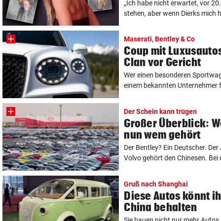
„Ich habe nicht erwartet, vor 2
stehen, aber wenn Dierks mich he
Maserati, Bentley & Co
Coup mit Luxusautos
Clan vor Gericht
Wer einen besonderen Sportwage
einem bekannten Unternehmer fü
Der Schein kann trügen
Großer Überblick: 
nun wem gehört
Der Bentley? Ein Deutscher. Der 
Volvo gehört den Chinesen. Bei d
Gruß nach Shanghai
Diese Autos könnt ih
China behalten
Sie bauen nicht nur mehr Autos a