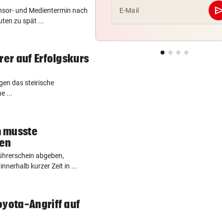
se
nsor- und Medientermin nach
E-Mail
uten zu spät ...
rer auf Erfolgskurs
en das steirische
 ...
 musste
ben
ührerschein abgeben,
nerhalb kurzer Zeit in ...
oyota-Angriff auf