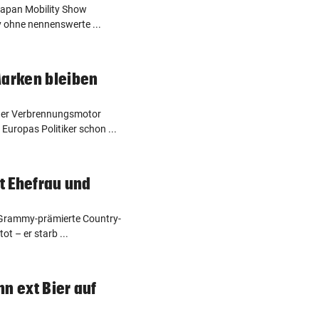
e Japan Mobility Show
ty ohne nennenswerte ...
Marken bleiben
 der Verbrennungsmotor
uropas Politiker schon ...
it Ehefrau und
r Grammy-prämierte Country-
ot – er starb ...
n ext Bier auf