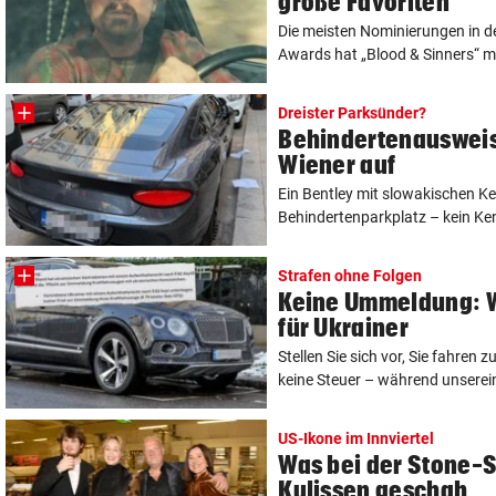
große Favoriten
Die meisten Nominierungen in 
Awards hat „Blood & Sinners“ m
Dreister Parksünder?
Behindertenausweis 
Wiener auf
Ein Bentley mit slowakischen K
Behindertenparkplatz – kein Ken
Strafen ohne Folgen
Keine Ummeldung: We
für Ukrainer
Stellen Sie sich vor, Sie fahren 
keine Steuer – während unsereins
US-Ikone im Innviertel
Was bei der Stone-
Kulissen geschah