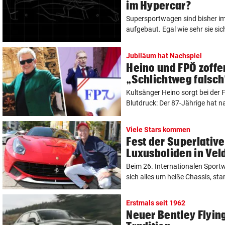
im Hypercar?
Supersportwagen sind bisher im 
aufgebaut. Egal wie sehr sie sich
Jubiläum hat Nachspiel
Heino und FPÖ zoffe
„Schlichtweg falsch
Kultsänger Heino sorgt bei der
Blutdruck: Der 87-Jährige hat n
Viele Stars kommen
Fest der Superlative
Luxusboliden in Vel
Beim 26. Internationalen Sportw
sich alles um heiße Chassis, sta
Erstmals seit 1962
Neuer Bentley Flying