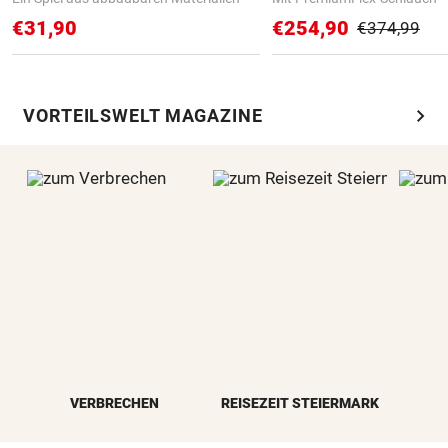
€31,90
€254,90
€374,99
chevron_right
VORTEILSWELT MAGAZINE
VERBRECHEN
REISEZEIT STEIERMARK