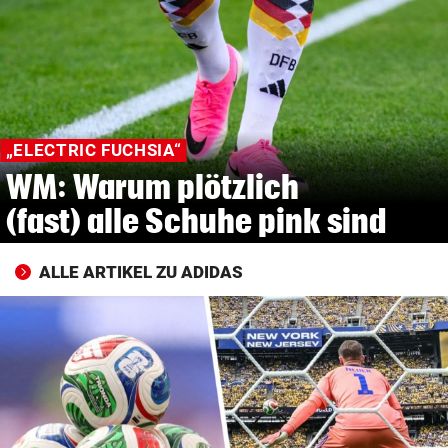
© Krone Multimedia GmbH & Co KG 2026
Muthgasse 2, 1190 Wien
„ELECTRIC FUCHSIA“
WM: Warum plötzlich
(fast) alle Schuhe pink sind
ALLE ARTIKEL ZU ADIDAS