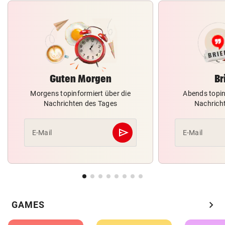
Guten Morgen
Br
Morgens topinformiert über die
Abends topin
Nachrichten des Tages
Nachrich
send
E-Mail
E-Mail
Abschicken
chevron_right
GAMES