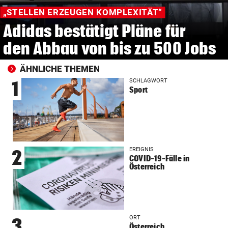
„STELLEN ERZEUGEN KOMPLEXITÄT“
Adidas bestätigt Pläne für
den Abbau von bis zu 500 Jobs
ÄHNLICHE THEMEN
SCHLAGWORT
1
Sport
EREIGNIS
2
COVID-19-Fälle in
Österreich
ORT
3
Österreich