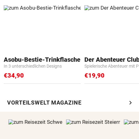
Asobu-Bestie-Trinkflasche
Der Abenteuer Clu
In 3 unterschiedlichen Designs
Spielerische Abenteuer mit P
€34,90
€19,90
chevron_right
VORTEILSWELT MAGAZINE