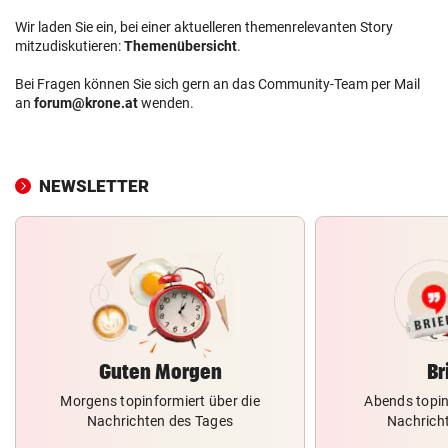
Wir laden Sie ein, bei einer aktuelleren themenrelevanten Story
mitzudiskutieren:
Themenübersicht
.
Bei Fragen können Sie sich gern an das Community-Team per Mail
an
forum@krone.at
wenden.
NEWSLETTER
Guten Morgen
Br
Morgens topinformiert über die
Abends topin
Nachrichten des Tages
Nachrich