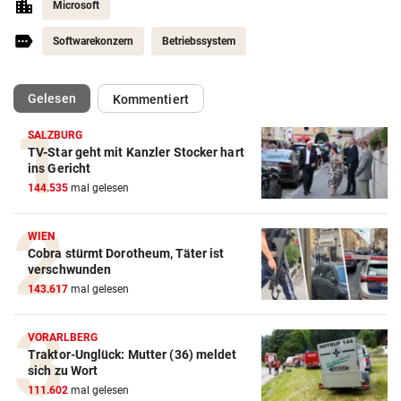
Microsoft
Softwarekonzern
Betriebssystem
(ausgewählt)
Gelesen
Kommentiert
SALZBURG
TV-Star geht mit Kanzler Stocker hart
ins Gericht
144.535
mal gelesen
WIEN
Cobra stürmt Dorotheum, Täter ist
verschwunden
143.617
mal gelesen
VORARLBERG
Traktor-Unglück: Mutter (36) meldet
sich zu Wort
111.602
mal gelesen