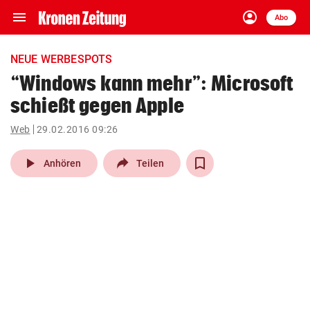
menu
account_circle
Navigation
Anmelden
Abo
close
Schließen
ein-/ausklappen
NEUE WERBESPOTS
Abonnieren
“Windows kann mehr”: Microsoft
schießt gegen Apple
account_circle
arrow_right
Anmelden
Web
29.02.2016 09:26
pin_drop
arrow_right
Bundesland auswäh
Wien
play_arrow
Anhören
Teilen
bookmark
Merkliste
Suchbegriff
search
eingeben