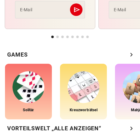
send
E-Mail
E-Mail
Abschicken
chevron_right
GAMES
Solitär
Kreuzworträtsel
Mahj
chevron_right
VORTEILSWELT „ALLE ANZEIGEN“