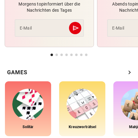
Morgens topinformiert über die
Abends topin
Nachrichten des Tages
Nachrich
send
E-Mail
E-Mail
Abschicken
chevron_right
GAMES
Solitär
Kreuzworträtsel
Mahj