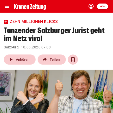
menu
account_circle
Navigation
Anmelden
Abo
close
Schließen
ein-/ausklappen
ZEHN MILLIONEN KLICKS
Abonnieren
Tanzender Salzburger Jurist geht
im Netz viral
account_circle
arrow_right
Anmelden
Salzburg
10.06.2026 07:00
pin_drop
arrow_right
Bundesland auswäh
Wien
play_arrow
Anhören
Teilen
bookmark
Merkliste
Suchbegriff
search
eingeben