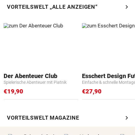
chevron_right
VORTEILSWELT „ALLE ANZEIGEN“
Der Abenteuer Club
Spielerische Abenteuer mit Piatnik
Einfache & schnelle Montag
€19,90
€27,90
chevron_right
VORTEILSWELT MAGAZINE