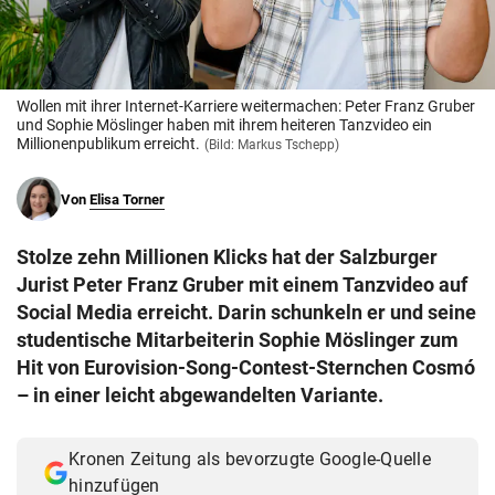
© Krone Multimedia GmbH & Co KG 2026
Muthgasse 2, 1190 Wien
Wollen mit ihrer Internet-Karriere weitermachen: Peter Franz Gruber
und Sophie Möslinger haben mit ihrem heiteren Tanzvideo ein
Millionenpublikum erreicht.
(Bild: Markus Tschepp)
Von
Elisa Torner
Stolze zehn Millionen Klicks hat der Salzburger
Jurist Peter Franz Gruber mit einem Tanzvideo auf
Social Media erreicht. Darin schunkeln er und seine
studentische Mitarbeiterin Sophie Möslinger zum
Hit von Eurovision-Song-Contest-Sternchen Cosmó
– in einer leicht abgewandelten Variante.
Kronen Zeitung als bevorzugte Google-Quelle
hinzufügen