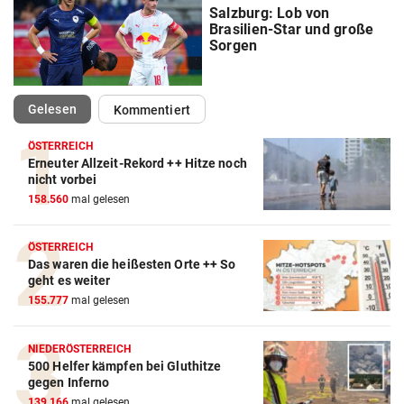
Salzburg: Lob von
Brasilien-Star und große
Sorgen
(ausgewählt)
Gelesen
Kommentiert
ÖSTERREICH
Erneuter Allzeit-Rekord ++ Hitze noch
nicht vorbei
158.560
mal gelesen
ÖSTERREICH
Das waren die heißesten Orte ++ So
geht es weiter
155.777
mal gelesen
NIEDERÖSTERREICH
500 Helfer kämpfen bei Gluthitze
gegen Inferno
139.166
mal gelesen