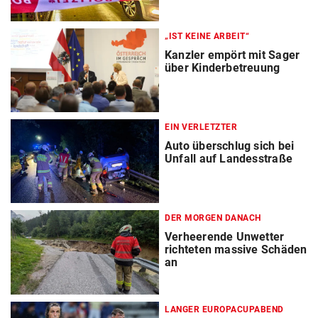
„IST KEINE ARBEIT“
Kanzler empört mit Sager
über Kinderbetreuung
EIN VERLETZTER
Auto überschlug sich bei
Unfall auf Landesstraße
DER MORGEN DANACH
Verheerende Unwetter
richteten massive Schäden
an
LANGER EUROPACUPABEND