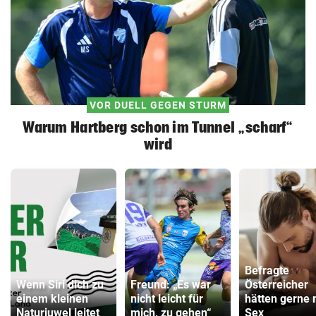
VOR DUELL GEGEN STURM
Warum Hartberg schon im Tunnel „scharf“
wird
Befragte
Wenn Siri dich zu
Freund: „Es war
Österreicher
einem kleinen
nicht leicht für
hätten gerne
Naturjuwel leitet
mich, zu gehen“
Sex