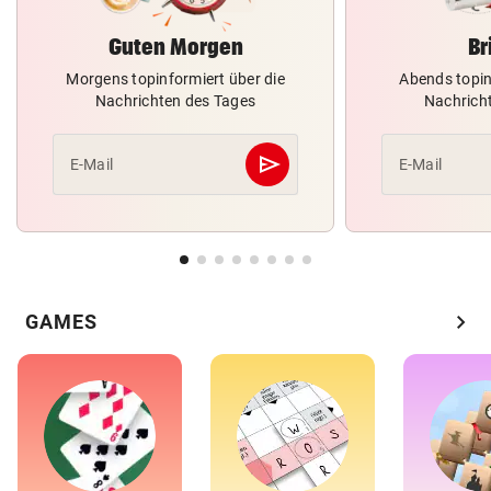
Guten Morgen
Br
Morgens topinformiert über die
Abends topin
Nachrichten des Tages
Nachrich
send
E-Mail
E-Mail
Abschicken
chevron_right
GAMES