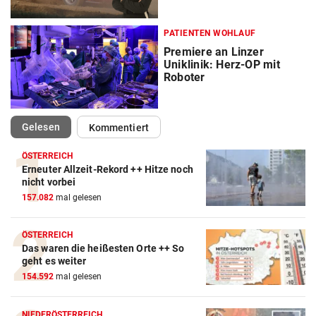
PATIENTEN WOHLAUF
Premiere an Linzer
Uniklinik: Herz-OP mit
Roboter
(ausgewählt)
Gelesen
Kommentiert
ÖSTERREICH
Erneuter Allzeit-Rekord ++ Hitze noch
nicht vorbei
157.082
mal gelesen
ÖSTERREICH
Das waren die heißesten Orte ++ So
geht es weiter
154.592
mal gelesen
NIEDERÖSTERREICH