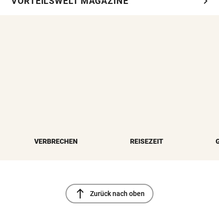
chevron_right
VORTEILSWELT MAGAZINE
VERBRECHEN
REISEZEIT
north
Zurück nach oben