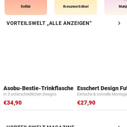
Solitär
Kreuzworträtsel
Mahj
chevron_right
VORTEILSWELT „ALLE ANZEIGEN“
Asobu-Bestie-Trinkflasche
In 3 unterschiedlichen Designs
Einfache & schnelle Montag
€34,90
€27,90