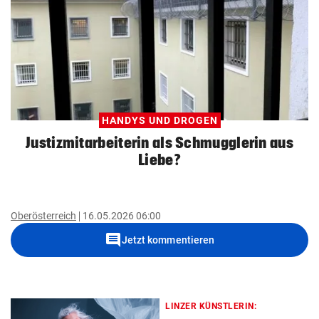
HANDYS UND DROGEN
Justizmitarbeiterin als Schmugglerin aus
Liebe?
Oberösterreich
16.05.2026 06:00
comment
Jetzt kommentieren
LINZER KÜNSTLERIN: