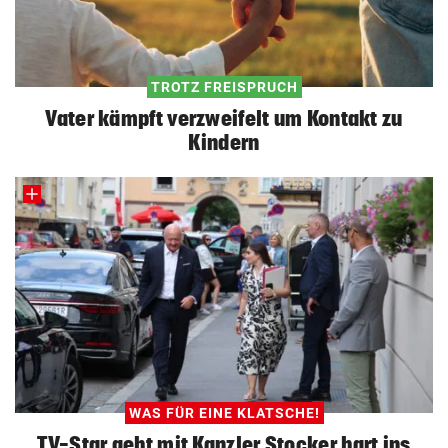
TROTZ FREISPRUCH
Vater kämpft verzweifelt um Kontakt zu
Kindern
WAS FÜR EINE KLATSCHE!
TV-Star geht mit Kanzler Stocker hart ins