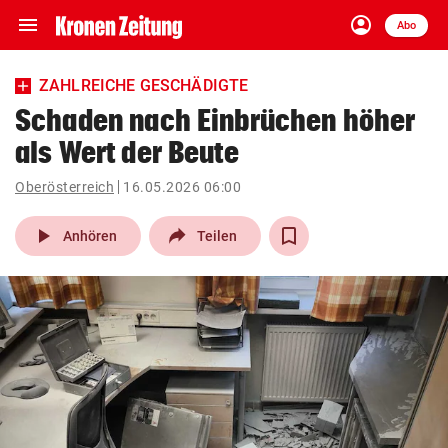
menu
account_circle
Navigation
Anmelden
Abo
close
Schließen
ein-/ausklappen
ZAHLREICHE GESCHÄDIGTE
Abonnieren
Schaden nach Einbrüchen höher
als Wert der Beute
account_circle
arrow_right
Anmelden
Oberösterreich
16.05.2026 06:00
pin_drop
arrow_right
Bundesland auswäh
Wien
play_arrow
Anhören
Teilen
bookmark
Merkliste
Suchbegriff
search
eingeben