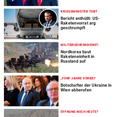
KRIEGSMINISTER TOBT
Bericht enthüllt: US-
Raketenvorrat arg
geschrumpft
MILITÄRGEHEIMDIENST:
Nordkorea baut
Raketeneinheit in
Russland auf
„FÜNF JAHRE VORBEI“
Botschafter der Ukraine in
Wien abberufen
ÖFFNUNG NOCH HEUTE?