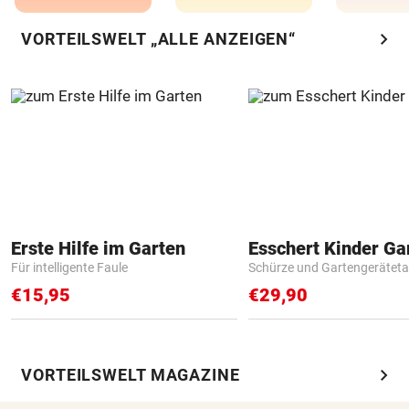
chevron_right
VORTEILSWELT „ALLE ANZEIGEN“
Erste Hilfe im Garten
Für intelligente Faule
Schürze und Gartengerätet
€15,95
€29,90
chevron_right
VORTEILSWELT MAGAZINE