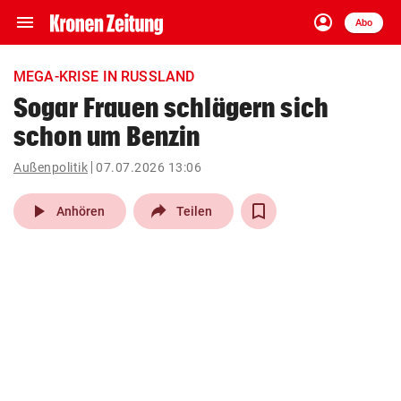
menu
account_circle
Navigation
Anmelden
Abo
close
Schließen
ein-/ausklappen
MEGA-KRISE IN RUSSLAND
Abonnieren
Sogar Frauen schlägern sich
schon um Benzin
account_circle
arrow_right
Anmelden
Außenpolitik
07.07.2026 13:06
pin_drop
arrow_right
Bundesland auswäh
Wien
play_arrow
Anhören
Teilen
bookmark
Merkliste
Suchbegriff
search
eingeben