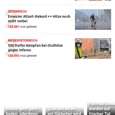
ÖSTERREICH
Erneuter Allzeit-Rekord ++ Hitze noch
nicht vorbei
152.561
mal gelesen
NIEDERÖSTERREICH
500 Helfer kämpfen bei Gluthitze
gegen Inferno
130.043
mal gelesen
Fahrrad-Dieb
Böckle geht gern
„Das Skifahren
wurden auf
baden, allerdings
am Gletscher wird
frischer Tat