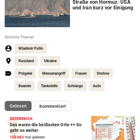
Straße von Hormuz: USA
und Iran kurz vor Einigung
Ähnliche Themen
Wladimir Putin
Russland
Ukraine
Prügelei
Messerangriff
Frauen
Drohne
Beamte
Tankstelle
Schlange
Auto
(ausgewählt)
Gelesen
Kommentiert
ÖSTERREICH
Das waren die heißesten Orte ++ So
geht es weiter
152.663
mal gelesen