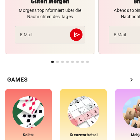
Guten Morgen
Br
Morgens topinformiert über die
Abends topin
Nachrichten des Tages
Nachrich
send
E-Mail
E-Mail
Abschicken
chevron_right
GAMES
Solitär
Kreuzworträtsel
Mahj