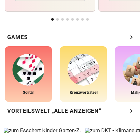
chevron_right
GAMES
Solitär
Kreuzworträtsel
Mahj
chevron_right
VORTEILSWELT „ALLE ANZEIGEN“