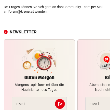
Bei Fragen können Sie sich gern an das Community-Team per Mail
an
forum@krone.at
wenden.
NEWSLETTER
Guten Morgen
Br
Morgens topinformiert über die
Abends topin
Nachrichten des Tages
Nachrich
send
E-Mail
E-Mail
Abschicken