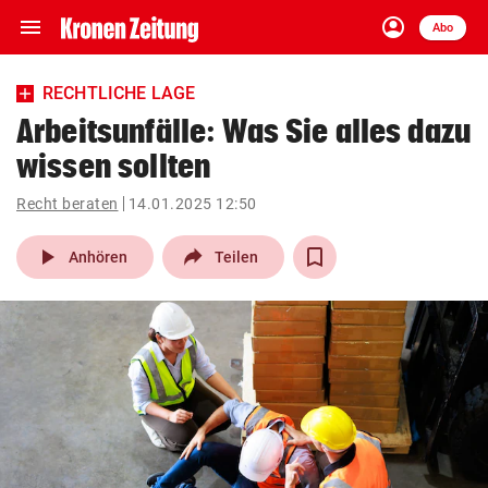
menu
account_circle
Navigation
Anmelden
Abo
close
Schließen
ein-/ausklappen
RECHTLICHE LAGE
Abonnieren
Arbeitsunfälle: Was Sie alles dazu
wissen sollten
account_circle
arrow_right
Anmelden
Recht beraten
14.01.2025 12:50
pin_drop
arrow_right
Bundesland auswäh
Wien
play_arrow
Anhören
Teilen
bookmark
Merkliste
Suchbegriff
search
eingeben