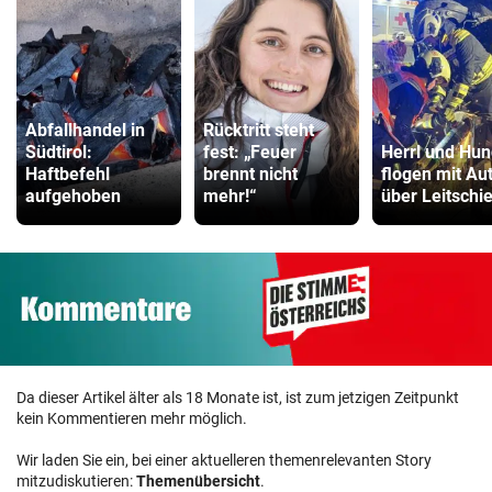
Abfallhandel in
Rücktritt steht
Südtirol:
fest: „Feuer
Herrl und Hu
Haftbefehl
brennt nicht
flogen mit Au
aufgehoben
mehr!“
über Leitschi
Da dieser Artikel älter als 18 Monate ist, ist zum jetzigen Zeitpunkt
kein Kommentieren mehr möglich.
Wir laden Sie ein, bei einer aktuelleren themenrelevanten Story
mitzudiskutieren:
Themenübersicht
.