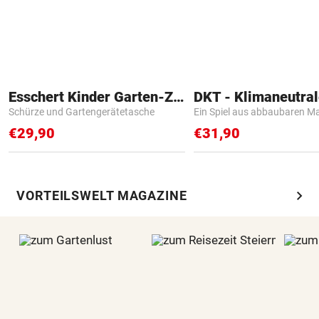
Esschert Kinder Garten-Zubehör
Schürze und Gartengerätetasche
Ein Spiel aus abbaubaren Ma
€29,90
€31,90
chevron_right
VORTEILSWELT MAGAZINE