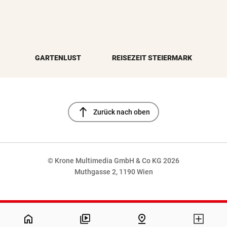
GARTENLUST
REISEZEIT STEIERMARK
north
Zurück nach oben
© Krone Multimedia GmbH & Co KG 2026
Muthgasse 2, 1190 Wien
NaN%
home
pin_drop