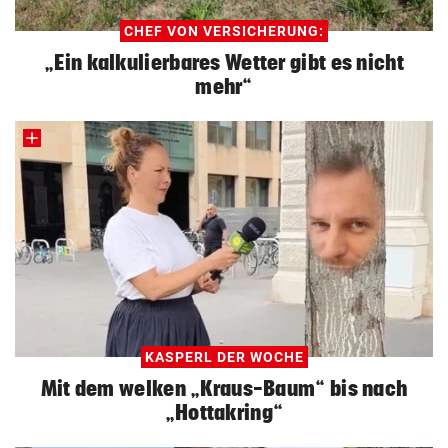
CHEF VON VERSICHERUNG:
„Ein kalkulierbares Wetter gibt es nicht
mehr“
KASPERL DER WOCHE
Mit dem welken „Kraus-Baum“ bis nach
„Hottakring“