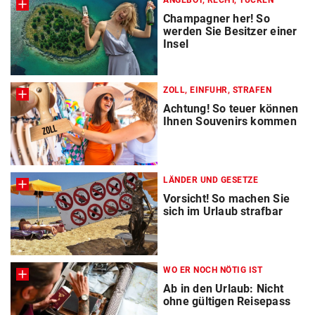
ANGEBOT, RECHT, TÜCKEN
Champagner her! So
werden Sie Besitzer einer
Insel
ZOLL, EINFUHR, STRAFEN
Achtung! So teuer können
Ihnen Souvenirs kommen
LÄNDER UND GESETZE
Vorsicht! So machen Sie
sich im Urlaub strafbar
WO ER NOCH NÖTIG IST
Ab in den Urlaub: Nicht
ohne gültigen Reisepass