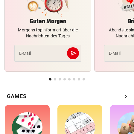
Guten Morgen
Br
Morgens topinformiert über die
Abends topin
Nachrichten des Tages
Nachrich
send
E-Mail
E-Mail
Abschicken
chevron_right
GAMES