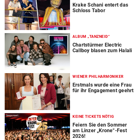
Krake Schani entert das
Schloss Tabor
ALBUM „TANZNEID“
Chartstürmer Electric
Callboy blasen zum Halali
WIENER PHILHARMONIKER
Erstmals wurde eine Frau
für ihr Engagement geehrt
Gesponsert
KEINE TICKETS NÖTIG
Feiern Sie den Sommer
am Linzer „Krone“-Fest
2026!