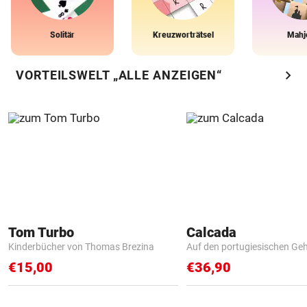
Solitär
Kreuzworträtsel
Mahj
chevron_right
VORTEILSWELT „ALLE ANZEIGEN“
Tom Turbo
Calcada
Kinderbücher von Thomas Brezina
Auf den portugiesischen G
€15,00
€36,90