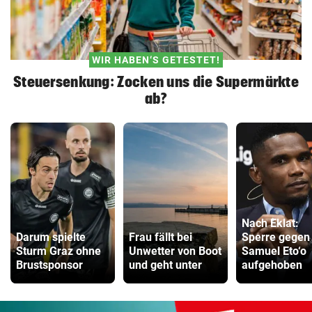
WIR HABEN‘S GETESTET!
Steuersenkung: Zocken uns die Supermärkte
ab?
Nach Eklat:
Darum spielte
Frau fällt bei
Sperre gegen
Sturm Graz ohne
Unwetter von Boot
Samuel Eto‘o
Brustsponsor
und geht unter
aufgehoben