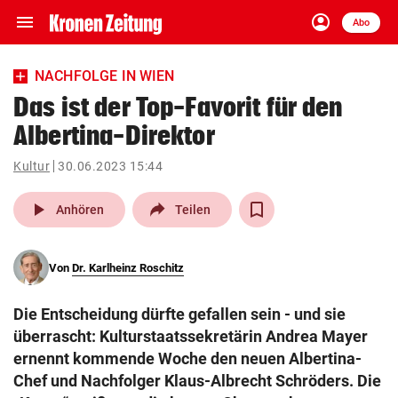
menu
account_circle
Navigation
Anmelden
Abo
close
Schließen
ein-/ausklappen
NACHFOLGE IN WIEN
Abonnieren
Das ist der Top-Favorit für den
Albertina-Direktor
account_circle
arrow_right
Anmelden
Kultur
30.06.2023 15:44
pin_drop
arrow_right
Bundesland auswäh
Wien
play_arrow
Anhören
Teilen
bookmark
Merkliste
Von
Dr. Karlheinz Roschitz
Suchbegriff
search
Die Entscheidung dürfte gefallen sein - und sie
eingeben
überrascht: Kulturstaatssekretärin Andrea Mayer
ernennt kommende Woche den neuen Albertina-
Chef und Nachfolger Klaus-Albrecht Schröders. Die