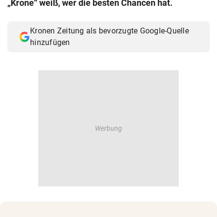
„Krone“ weiß, wer die besten Chancen hat.
© Krone Multimedia GmbH & Co KG 2026
Muthgasse 2, 1190 Wien
Kronen Zeitung als bevorzugte Google-Quelle
hinzufügen